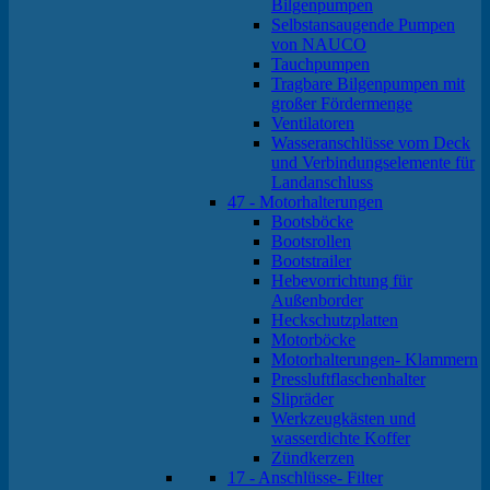
Bilgenpumpen
Selbstansaugende Pumpen
von NAUCO
Tauchpumpen
Tragbare Bilgenpumpen mit
großer Fördermenge
Ventilatoren
Wasseranschlüsse vom Deck
und Verbindungselemente für
Landanschluss
47 - Motorhalterungen
Bootsböcke
Bootsrollen
Bootstrailer
Hebevorrichtung für
Außenborder
Heckschutzplatten
Motorböcke
Motorhalterungen- Klammern
Pressluftflaschenhalter
Slipräder
Werkzeugkästen und
wasserdichte Koffer
Zündkerzen
17 - Anschlüsse- Filter