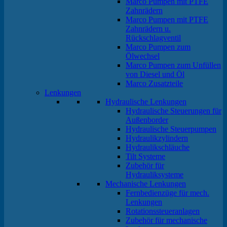
Marco Pumpen mit PTFE
Zahnrädern
Marco Pumpen mit PTFE
Zahnrädern u.
Rückschlagventil
Marco Pumpen zum
Ölwechsel
Marco Pumpen zum Unfüllen
von Diesel und Öl
Marco Zusatzteile
Lenkungen
Hydraulische Lenkungen
Hydraulische Steuerungen für
Außenborder
Hydraulische Steuerpumpen
Hydraulikzylindern
Hydraulikschläuche
Tilt Systeme
Zubehör für
Hydrauliksysteme
Mechanische Lenkungen
Fernbedienzüge für mech.
Lenkungen
Rotationssteueranlagen
Zubehör für mechanische