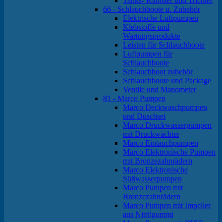
Tanks- Kanister und Trichter
66 - Schlauchboote u. Zubehör
Elektrische Luftpumpen
Klebstoffe und
Wartungsprodukte
Leisten für Schlauchboote
Luftpumpen für
Schlauchboote
Schlauchboot zubehör
Schlauchboote und Package
Ventile und Manometer
81 - Marco Pumpen
Marco Deckwaschpumpen
und Duschset
Marco Druckwasserpumpen
mit Druckwächter
Marco Eintauchpumpen
Marco Elektronische Pumpen
mit Bronzezahnrädern
Marco Elektronische
Süßwasserpumpen
Marco Pumpen mit
Bronzezahnrädern
Marco Pumpen mit Impeller
aus Nitrilgummi