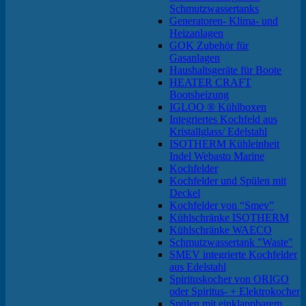
Schmutzwassertanks
Generatoren- Klima- und
Heizanlagen
GOK Zubehör für
Gasanlagen
Haushaltsgeräte für Boote
HEATER CRAFT
Bootsheizung
IGLOO ® Kühlboxen
Integriertes Kochfeld aus
Kristallglass/ Edelstahl
ISOTHERM Kühleinheit
Indel Webasto Marine
Kochfelder
Kochfelder und Spülen mit
Deckel
Kochfelder von “Smev”
Kühlschränke ISOTHERM
Kühlschränke WAECO
Schmutzwassertank "Waste"
SMEV integrierte Kochfelder
aus Edelstahl
Spirituskocher von ORIGO
oder Spiritus- + Elektrokocher
Spülen mit einklappbarem