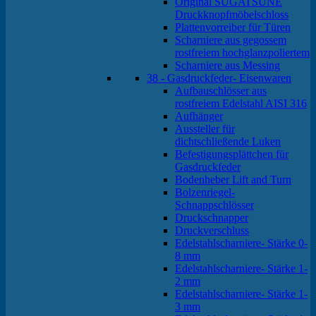
Original SUGATSUNE
Druckknopfmöbelschloss
Plattenvorreiber für Türen
Scharniere aus gegossem
rostfreiem hochglanzpoliertem
Scharniere aus Messing
38 - Gasdruckfeder- Eisenwaren
Aufbauschlösser aus
rostfreiem Edelstahl AISI 316
Aufhänger
Aussteller für
dichtschließende Luken
Befestigungsplättchen für
Gasdruckfeder
Bodenheber Lift and Turn
Bolzenriegel-
Schnappschlösser
Druckschnapper
Druckverschluss
Edelstahlscharniere- Stärke 0-
8 mm
Edelstahlscharniere- Stärke 1-
2 mm
Edelstahlscharniere- Stärke 1-
3 mm