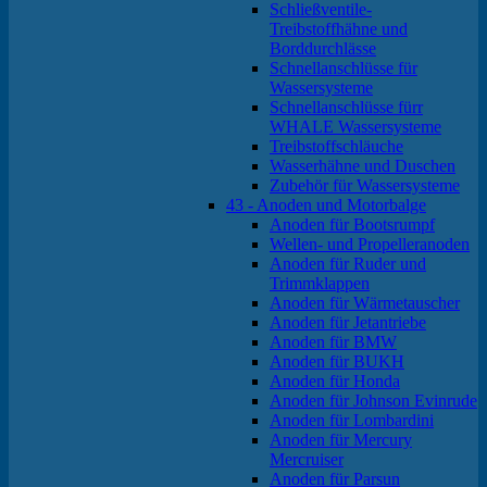
Schließventile-
Treibstoffhähne und
Borddurchlässe
Schnellanschlüsse für
Wassersysteme
Schnellanschlüsse fürr
WHALE Wassersysteme
Treibstoffschläuche
Wasserhähne und Duschen
Zubehör für Wassersysteme
43 - Anoden und Motorbalge
Anoden für Bootsrumpf
Wellen- und Propelleranoden
Anoden für Ruder und
Trimmklappen
Anoden für Wärmetauscher
Anoden für Jetantriebe
Anoden für BMW
Anoden für BUKH
Anoden für Honda
Anoden für Johnson Evinrude
Anoden für Lombardini
Anoden für Mercury
Mercruiser
Anoden für Parsun