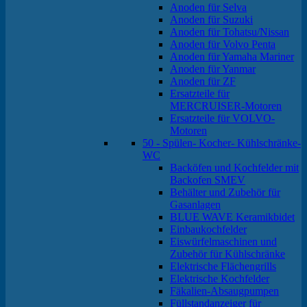
Anoden für Selva
Anoden für Suzuki
Anoden für Tohatsu/Nissan
Anoden für Volvo Penta
Anoden für Yamaha Mariner
Anoden für Yanmar
Anoden für ZF
Ersatzteile für
MERCRUISER-Motoren
Ersatzteile für VOLVO-
Motoren
50 - Spülen- Kocher- Kühlschränke-
WC
Backöfen und Kochfelder mit
Backofen SMEV
Behälter und Zubehör für
Gasanlagen
BLUE WAVE Keramikbidet
Einbaukochfelder
Eiswürfelmaschinen und
Zubehör für Kühlschränke
Elektrische Flächengrills
Elektrische Kochfelder
Fäkalien-Absaugpumpen
Füllstandanzeiger für