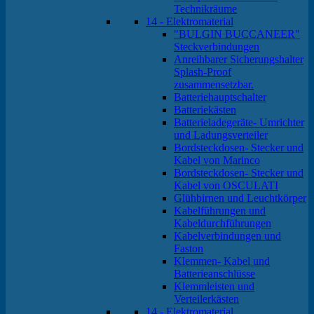
Technikräume
14 - Elektromaterial
"BULGIN BUCCANEER"
Steckverbindungen
Anreihbarer Sicherungshalter
Splash-Proof
zusammensetzbar.
Batteriehauptschalter
Batteriekästen
Batterieladegeräte- Umrichter
und Ladungsverteiler
Bordsteckdosen- Stecker und
Kabel von Marinco
Bordsteckdosen- Stecker und
Kabel von OSCULATI
Glühbirnen und Leuchtkörper
Kabelführungen und
Kabeldurchführungen
Kabelverbindungen und
Faston
Klemmen- Kabel und
Batterieanschlüsse
Klemmleisten und
Verteilerkästen
14 - Elektromaterial