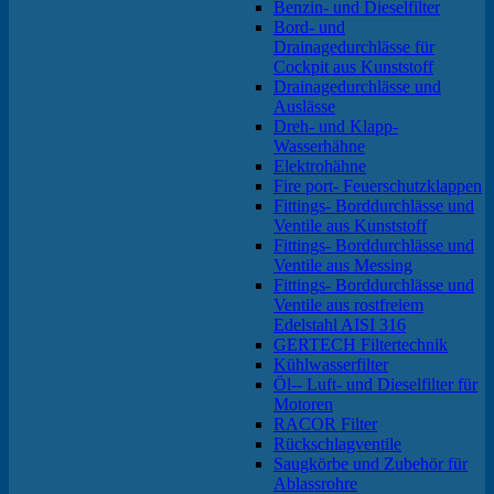
Benzin- und Dieselfilter
Bord- und
Drainagedurchlässe für
Cockpit aus Kunststoff
Drainagedurchlässe und
Auslässe
Dreh- und Klapp-
Wasserhähne
Elektrohähne
Fire port- Feuerschutzklappen
Fittings- Borddurchlässe und
Ventile aus Kunststoff
Fittings- Borddurchlässe und
Ventile aus Messing
Fittings- Borddurchlässe und
Ventile aus rostfreiem
Edelstahl AISI 316
GERTECH Filtertechnik
Kühlwasserfilter
Öl-- Luft- und Dieselfilter für
Motoren
RACOR Filter
Rückschlagventile
Saugkörbe und Zubehör für
Ablassrohre