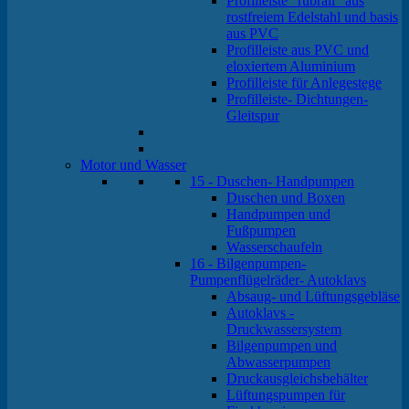
Profilleiste "rubrail" aus
rostfreiem Edelstahl und basis
aus PVC
Profilleiste aus PVC und
eloxiertem Aluminium
Profilleiste für Anlegestege
Profilleiste- Dichtungen-
Gleitspur
Motor und Wasser
15 - Duschen- Handpumpen
Duschen und Boxen
Handpumpen und
Fußpumpen
Wasserschaufeln
16 - Bilgenpumpen-
Pumpenflügelräder- Autoklavs
Absaug- und Lüftungsgebläse
Autoklavs -
Druckwassersystem
Bilgenpumpen und
Abwasserpumpen
Druckausgleichsbehälter
Lüftungspumpen für