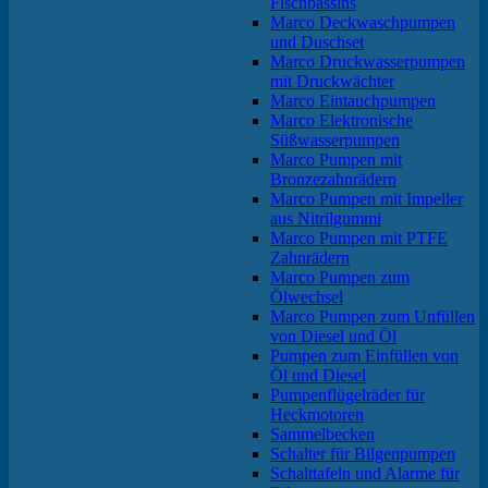
Fischbassins
Marco Deckwaschpumpen
und Duschset
Marco Druckwasserpumpen
mit Druckwächter
Marco Eintauchpumpen
Marco Elektronische
Süßwasserpumpen
Marco Pumpen mit
Bronzezahnrädern
Marco Pumpen mit Impeller
aus Nitrilgummi
Marco Pumpen mit PTFE
Zahnrädern
Marco Pumpen zum
Ölwechsel
Marco Pumpen zum Unfüllen
von Diesel und Öl
Pumpen zum Einfüllen von
Öl und Diesel
Pumpenflügelräder für
Heckmotoren
Sammelbecken
Schalter für Bilgenpumpen
Schalttafeln und Alarme für