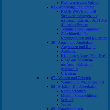
Eisenwaren zum Spleiss
05 - Werkzeuge und Drähte
BLUE WAVE Schnell-
Steckverbindungen aus
rostfreiem Edelstahl AISI 316-
dänisches System
Terminale und Karabiner
Zubehörteilen für
Rettungsleinen und Kauschen
39 - Augen und Augbolzen
Augbolzen und Ringe
Augbügel
Klappbares Auge "Pad -Eye"
Ringe aus poliertem-
rostfreiem Edelstahl-
geschweißt
U-Bolzen
07 - Wanten und Zubehör
Wanten und Wantenspanner
08 - Schäkel- Karabinerhaken
Karabinerhaken
Multifunktionsschlüssel
Schäkel
Wirbel
09 - Karabinerhaken