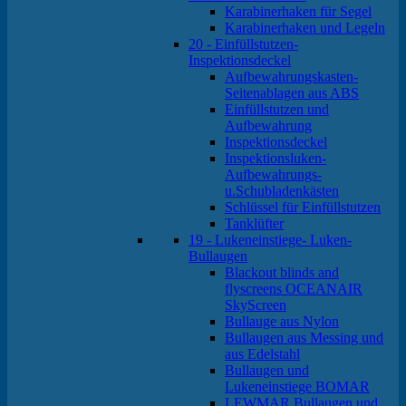
Karabinerhaken für Segel
Karabinerhaken und Legeln
20 - Einfüllstutzen-
Inspektionsdeckel
Aufbewahrungskasten-
Seitenablagen aus ABS
Einfüllstutzen und
Aufbewahrung
Inspektionsdeckel
Inspektionsluken-
Aufbewahrungs-
u.Schubladenkästen
Schlüssel für Einfüllstutzen
Tanklüfter
19 - Lukeneinstiege- Luken-
Bullaugen
Blackout blinds and
flyscreens OCEANAIR
SkyScreen
Bullauge aus Nylon
Bullaugen aus Messing und
aus Edelstahl
Bullaugen und
Lukeneinstiege BOMAR
LEWMAR Bullaugen und