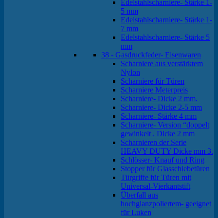
Edelstahlscharniere- Stärke 1-
5 mm
Edelstahlscharniere- Stärke 1-
7 mm
Edelstahlscharniere- Stärke 5
mm
38 - Gasdruckfeder- Eisenwaren
Scharniere aus verstärktem
Nylon
Scharniere für Türen
Scharniere Meterpreis
Scharniere- Dicke 2 mm.
Scharniere- Dicke 2-5 mm
Scharniere- Stärke 4 mm
Scharniere- Version “doppelt
gewinkelt . Dicke 2 mm
Scharnieren der Serie
HEAVY DUTY Dicke mm 3.
Schlösser- Knauf und Ring
Stopper für Glasschiebetüren
Türgriffe für Türen mit
Universal-Vierkantstift
Überfall aus
hochglanzpoliertem- geeignet
für Luken