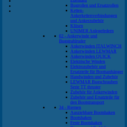
Edelstahl
Bugrollen und Ersatzrollen
Ketten-
Ankerkettenverbindungen
und Ankerzubehör
Klüsen
UNIMER Anlegefedern
02 - Ankerwinde und
Bugstrahlruder
Ankerwinden ITALWINCH
Ankerwinden LEWMAR
Ankerwinden QUICK
Elektrische Winden
Elektrozubehör und
Ersatzteile für Bootsanhänger
Handwinden und Zubehör
LEWMAR Bugschrauben
Serie TT thruster
Zubehör für Ankerwinden
Zubehör und Ersatzteile für
den Bootstransport
34 - Riemen
Ausziehbare Bootshaken
Bootshaken
Feste Bootshaken