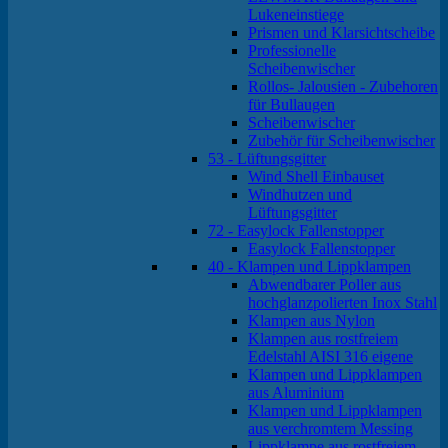
Lukeneinstiege
Prismen und Klarsichtscheibe
Professionelle
Scheibenwischer
Rollos- Jalousien - Zubehoren
für Bullaugen
Scheibenwischer
Zubehör für Scheibenwischer
53 - Lüftungsgitter
Wind Shell Einbauset
Windhutzen und
Lüftungsgitter
72 - Easylock Fallenstopper
Easylock Fallenstopper
40 - Klampen und Lippklampen
Abwendbarer Poller aus
hochglanzpolierten Inox Stahl
Klampen aus Nylon
Klampen aus rostfreiem
Edelstahl AISI 316 eigene
Klampen und Lippklampen
aus Aluminium
Klampen und Lippklampen
aus verchromtem Messing
Lippklampe aus rostfreiem