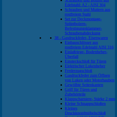
Schrauben und Bolzen aus
Edelstahl: A2 - AISI 304
Schrauben und Muttern aus
rostfreiem Stahl
Set zur Deckmontage-
Splintbolzen-
Befestigungsklammer-
Schraubenabdeckung
38 - Gasdruckfeder- Eisenwaren
Einbauschlösser aus
rostfreiem Edelstahl AISI 316
Einlaßriege- Bodenheber-
Überfall
Einsteckschloß für Türen
Elektrischer Lukenheber
Ferderzugschloß
Gasdruckfeder zum Öffnen
von Luken oder Motorhauben
Gewölbte Seitenkanten
Griff für Türen und
Zubehörteile
Klappscharniere- Stärke 2 mm
Kleine Schnappschloßen
Kleines
Druckknopfmöbelschloß