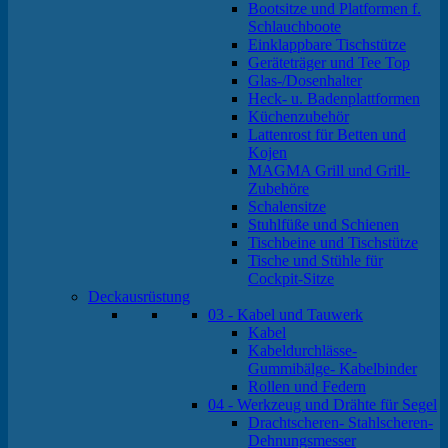
Bootsitze und Platformen f.
Schlauchboote
Einklappbare Tischstütze
Geräteträger und Tee Top
Glas-/Dosenhalter
Heck- u. Badenplattformen
Küchenzubehör
Lattenrost für Betten und
Kojen
MAGMA Grill und Grill-
Zubehöre
Schalensitze
Stuhlfüße und Schienen
Tischbeine und Tischstütze
Tische und Stühle für
Cockpit-Sitze
Deckausrüstung
03 - Kabel und Tauwerk
Kabel
Kabeldurchlässe-
Gummibälge- Kabelbinder
Rollen und Federn
04 - Werkzeug und Drähte für Segel
Drachtscheren- Stahlscheren-
Dehnungsmesser