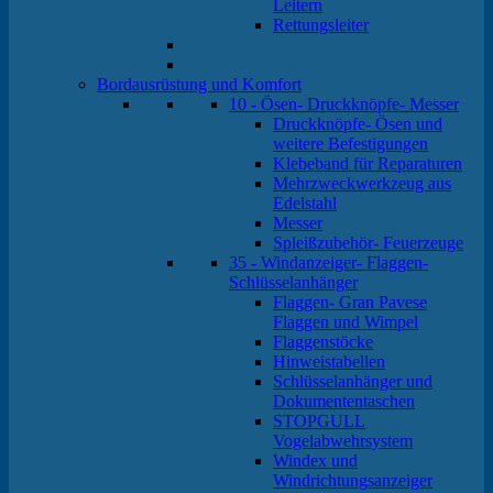
Leitern
Rettungsleiter
Bordausrüstung und Komfort
10 - Ösen- Druckknöpfe- Messer
Druckknöpfe- Ösen und
weitere Befestigungen
Klebeband für Reparaturen
Mehrzweckwerkzeug aus
Edelstahl
Messer
Spleißzubehör- Feuerzeuge
35 - Windanzeiger- Flaggen-
Schlüsselanhänger
Flaggen- Gran Pavese
Flaggen und Wimpel
Flaggenstöcke
Hinweistabellen
Schlüsselanhänger und
Dokumententaschen
STOPGULL
Vogelabwehrsystem
Windex und
Windrichtungsanzeiger