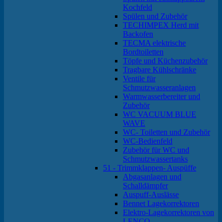
Kochfeld
Spülen und Zubehör
TECHIMPEX Herd mit
Backofen
TECMA elektrische
Bordtoiletten
Töpfe und Küchenzubehör
Tragbare Kühlschränke
Ventile für
Schmutzwasseranlagen
Warmwasserbereiter und
Zubehör
WC VACUUM BLUE
WAVE
WC- Toiletten und Zubehör
WC-Bedienfeld
Zubehör für WC und
Schmutzwassertanks
51 - Trimmklappen- Auspüffe
Abgasanlagen und
Schalldämpfer
Auspuff-Auslässe
Bennet Lagekorrektoren
Elektro-Lagekorrektoren von
LENCO