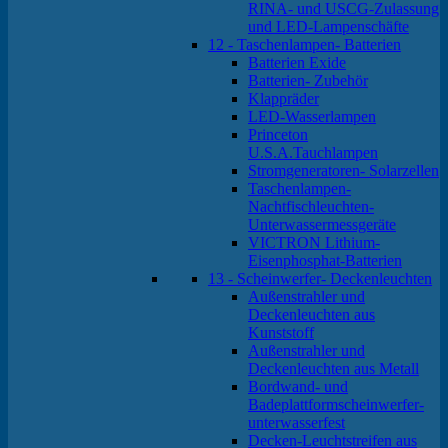
RINA- und USCG-Zulassung
und LED-Lampenschäfte
12 - Taschenlampen- Batterien
Batterien Exide
Batterien- Zubehör
Klappräder
LED-Wasserlampen
Princeton
U.S.A.Tauchlampen
Stromgeneratoren- Solarzellen
Taschenlampen-
Nachtfischleuchten-
Unterwassermessgeräte
VICTRON Lithium-
Eisenphosphat-Batterien
13 - Scheinwerfer- Deckenleuchten
Außenstrahler und
Deckenleuchten aus
Kunststoff
Außenstrahler und
Deckenleuchten aus Metall
Bordwand- und
Badeplattformscheinwerfer-
unterwasserfest
Decken-Leuchtstreifen aus