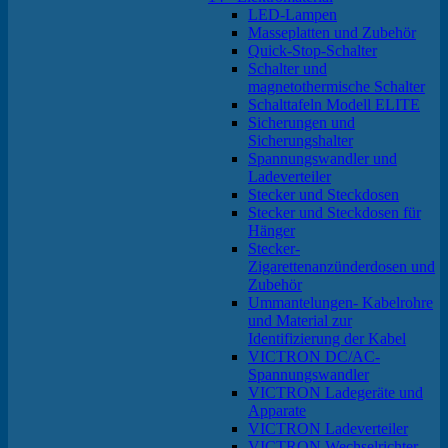
LED-Lampen
Masseplatten und Zubehör
Quick-Stop-Schalter
Schalter und
magnetothermische Schalter
Schalttafeln Modell ELITE
Sicherungen und
Sicherungshalter
Spannungswandler und
Ladeverteiler
Stecker und Steckdosen
Stecker und Steckdosen für
Hänger
Stecker-
Zigarettenanzünderdosen und
Zubehör
Ummantelungen- Kabelrohre
und Material zur
Identifizierung der Kabel
VICTRON DC/AC-
Spannungswandler
VICTRON Ladegeräte und
Apparate
VICTRON Ladeverteiler
VICTRON Wechselrichter