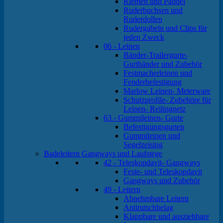
Riemen und Paddel
Ruderbuchsen und
Ruderdollen
Rudergabeln und Clips für
jeden Zweck
06 - Leinen
Bänder-Trailergurte-
Gurtbänder und Zubehör
Festmacherleinen und
Fenderbefestigung
Marlow Leinen- Meterware
Schutzprofile- Zubehöre für
Leinen- Reilingnetz
63 - Gummileinen- Gurte
Befestigungsgurten
Gummileinen und
Segelzeising
Badeleitern Gangways und Laufstege
42 - Teleskopdavit- Gangways
Feste- und Teleskopdavit
Gangways und Zubehör
49 - Leitern
Abnehmbare Leitern
Antirutschbelag
Klappbare und ausziehbare