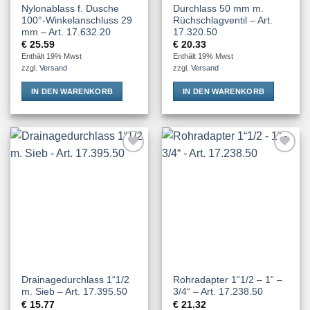
Nylonablass f. Dusche
Durchlass 50 mm m.
100°-Winkelanschluss 29
Rüchschlagventil – Art.
mm – Art. 17.632.20
17.320.50
€
25.59
€
20.33
Enthält 19% Mwst
Enthält 19% Mwst
zzgl.
Versand
zzgl.
Versand
IN DEN WARENKORB
IN DEN WARENKORB
Add to
Add to
Wishlist
Wishlist
Drainagedurchlass 1“1/2
Rohradapter 1“1/2 – 1“ –
m. Sieb – Art. 17.395.50
3/4“ – Art. 17.238.50
€
15.77
€
21.32