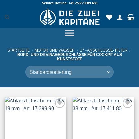
Zum
Service Hotline: +49 2565 9689 488
Inhalt
springen
STARTSEITE
/
MOTOR UND WASSER
/
17 - ANSCHLÜSSE- FILTER
/
BORD- UND DRAINAGEDURCHLÄSSE FÜR COCKPIT AUS
KUNSTSTOFF
Add to
Add to
Wishlist
Wishlist