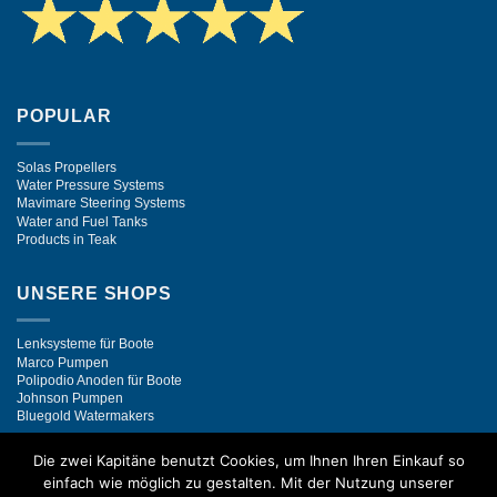
POPULAR
Solas Propellers
Water Pressure Systems
Mavimare Steering Systems
Water and Fuel Tanks
Products in Teak
UNSERE SHOPS
Lenksysteme für Boote
Marco Pumpen
Polipodio Anoden für Boote
Johnson Pumpen
Bluegold Watermakers
Die zwei Kapitäne benutzt Cookies, um Ihnen Ihren Einkauf so
einfach wie möglich zu gestalten. Mit der Nutzung unserer
Visa
PayPal
Stripe
MasterCard
Bank