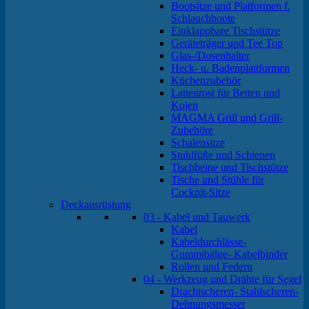
Bootsitze und Platformen f.
Schlauchboote
Einklappbare Tischstütze
Geräteträger und Tee Top
Glas-/Dosenhalter
Heck- u. Badenplattformen
Küchenzubehör
Lattenrost für Betten und
Kojen
MAGMA Grill und Grill-
Zubehöre
Schalensitze
Stuhlfüße und Schienen
Tischbeine und Tischstütze
Tische und Stühle für
Cockpit-Sitze
Deckausrüstung
03 - Kabel und Tauwerk
Kabel
Kabeldurchlässe-
Gummibälge- Kabelbinder
Rollen und Federn
04 - Werkzeug und Drähte für Segel
Drachtscheren- Stahlscheren-
Dehnungsmesser