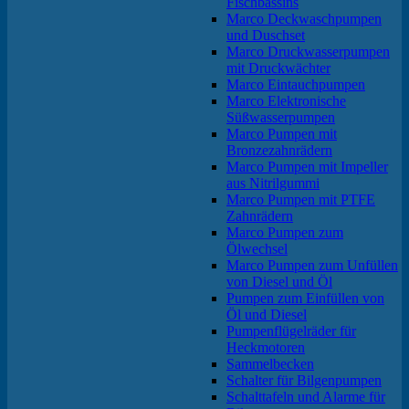
Fischbassins
Marco Deckwaschpumpen
und Duschset
Marco Druckwasserpumpen
mit Druckwächter
Marco Eintauchpumpen
Marco Elektronische
Süßwasserpumpen
Marco Pumpen mit
Bronzezahnrädern
Marco Pumpen mit Impeller
aus Nitrilgummi
Marco Pumpen mit PTFE
Zahnrädern
Marco Pumpen zum
Ölwechsel
Marco Pumpen zum Unfüllen
von Diesel und Öl
Pumpen zum Einfüllen von
Öl und Diesel
Pumpenflügelräder für
Heckmotoren
Sammelbecken
Schalter für Bilgenpumpen
Schalttafeln und Alarme für