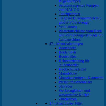
Bilgenpumpen
Selbstansaugende Pumpen
von NAUCO
Tauchpumpen
Tragbare Bilgenpumpen mit
großer Fördermenge
Ventilatoren
Wasseranschlüsse vom Deck
und Verbindungselemente für
Landanschluss
47 - Motorhalterungen
Bootsböcke
Bootsrollen
Bootstrailer
Hebevorrichtung für
Außenborder
Heckschutzplatten
Motorböcke
Motorhalterungen- Klammern
Pressluftflaschenhalter
Slipräder
Werkzeugkästen und
wasserdichte Koffer
Zündkerzen
17 - Anschlüsse- Filter