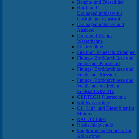
Benzin- und Dieselfilter
Bord- und
Drainagedurchlässe für
Cockpit aus Kunststoff
Drainagedurchlässe und
Auslässe
Dreh- und Klapp-
Wasserhähne
Elektrohähne
Fire port- Feuerschutzklappen
Fittings- Borddurchlässe und
Ventile aus Kunststoff
Fittings- Borddurchlässe und
Ventile aus Messing
Fittings- Borddurchlässe und
Ventile aus rostfreiem
Edelstahl AISI 316
GERTECH Filtertechnik
Kühlwasserfilter
Öl-- Luft- und Dieselfilter für
Motoren
RACOR Filter
Rückschlagventile
Saugkörbe und Zubehör für
Ablassrohre