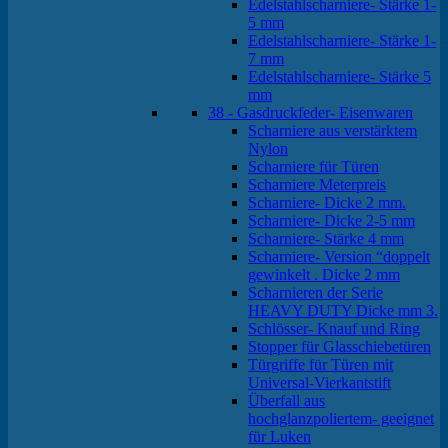
Edelstahlscharniere- Stärke 1-
5 mm
Edelstahlscharniere- Stärke 1-
7 mm
Edelstahlscharniere- Stärke 5
mm
38 - Gasdruckfeder- Eisenwaren
Scharniere aus verstärktem
Nylon
Scharniere für Türen
Scharniere Meterpreis
Scharniere- Dicke 2 mm.
Scharniere- Dicke 2-5 mm
Scharniere- Stärke 4 mm
Scharniere- Version “doppelt
gewinkelt . Dicke 2 mm
Scharnieren der Serie
HEAVY DUTY Dicke mm 3.
Schlösser- Knauf und Ring
Stopper für Glasschiebetüren
Türgriffe für Türen mit
Universal-Vierkantstift
Überfall aus
hochglanzpoliertem- geeignet
für Luken