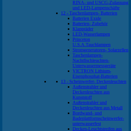
RINA- und USCG-Zulassung
und LED-Lampenschäfte
12 - Taschenlampen- Batterien
Batterien Exide
Batterien- Zubehör
Klappräder
LED-Wasserlampen
Princeton
U.S.A.Tauchlampen
Stromgeneratoren- Solarzellen
Taschenlampen-
Nachtfischleuchten-
Unterwassermessgeräte
VICTRON Lithium-
Eisenphosphat-Batterien
13 - Scheinwerfer- Deckenleuchten
Außenstrahler und
Deckenleuchten aus
Kunststoff
Außenstrahler und
Deckenleuchten aus Metall
Bordwand- und
Badeplattformscheinwerfer-
unterwasserfest
Decken-Leuchtstreifen aus