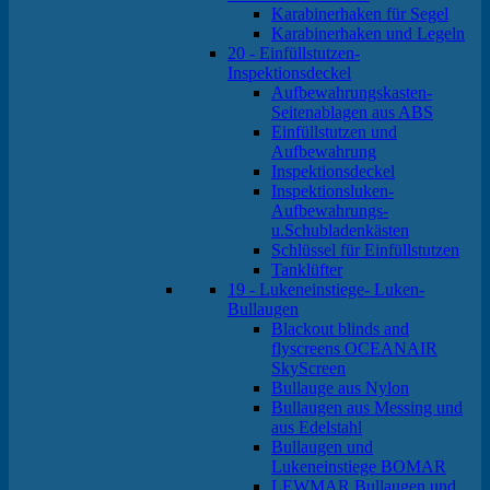
Karabinerhaken für Segel
Karabinerhaken und Legeln
20 - Einfüllstutzen-
Inspektionsdeckel
Aufbewahrungskasten-
Seitenablagen aus ABS
Einfüllstutzen und
Aufbewahrung
Inspektionsdeckel
Inspektionsluken-
Aufbewahrungs-
u.Schubladenkästen
Schlüssel für Einfüllstutzen
Tanklüfter
19 - Lukeneinstiege- Luken-
Bullaugen
Blackout blinds and
flyscreens OCEANAIR
SkyScreen
Bullauge aus Nylon
Bullaugen aus Messing und
aus Edelstahl
Bullaugen und
Lukeneinstiege BOMAR
LEWMAR Bullaugen und