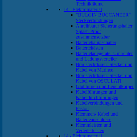
Technikräume
14 - Elektromaterial
"BULGIN BUCCANEER"
Steckverbindungen
Anreihbarer Sicherungshalter
Splash-Proof
zusammensetzbar.
Batteriehauptschalter
Batteriekästen
Batterieladegeräte- Umrichter
und Ladungsverteiler
Bordsteckdosen- Stecker und
Kabel von Marinco
Bordsteckdosen- Stecker und
Kabel von OSCULATI
Glühbirnen und Leuchtkörper
Kabelführungen und
Kabeldurchführungen
Kabelverbindungen und
Faston
Klemmen- Kabel und
Batterieanschlüsse
Klemmleisten und
Verteilerkästen
14 - Elektromaterial