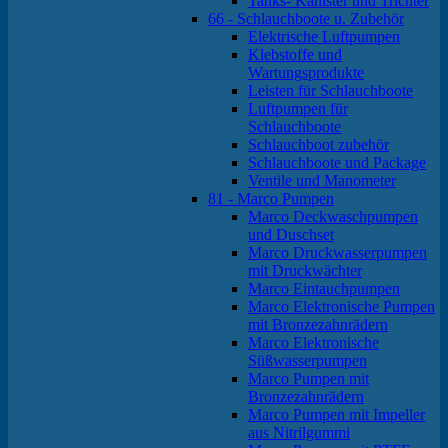
Tanks- Kanister und Trichter
66 - Schlauchboote u. Zubehör
Elektrische Luftpumpen
Klebstoffe und
Wartungsprodukte
Leisten für Schlauchboote
Luftpumpen für
Schlauchboote
Schlauchboot zubehör
Schlauchboote und Package
Ventile und Manometer
81 - Marco Pumpen
Marco Deckwaschpumpen
und Duschset
Marco Druckwasserpumpen
mit Druckwächter
Marco Eintauchpumpen
Marco Elektronische Pumpen
mit Bronzezahnrädern
Marco Elektronische
Süßwasserpumpen
Marco Pumpen mit
Bronzezahnrädern
Marco Pumpen mit Impeller
aus Nitrilgummi