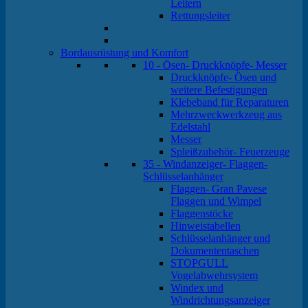
Leitern
Rettungsleiter
Bordausrüstung und Komfort
10 - Ösen- Druckknöpfe- Messer
Druckknöpfe- Ösen und
weitere Befestigungen
Klebeband für Reparaturen
Mehrzweckwerkzeug aus
Edelstahl
Messer
Spleißzubehör- Feuerzeuge
35 - Windanzeiger- Flaggen-
Schlüsselanhänger
Flaggen- Gran Pavese
Flaggen und Wimpel
Flaggenstöcke
Hinweistabellen
Schlüsselanhänger und
Dokumententaschen
STOPGULL
Vogelabwehrsystem
Windex und
Windrichtungsanzeiger