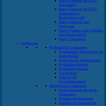
Marco Pumpen mit PTFE
Zahnrädern
Marco Pumpen mit PTFE
Zahnrädern u.
Rückschlagventil
Marco Pumpen zum
Ölwechsel
Marco Pumpen zum Unfüllen
von Diesel und Öl
Marco Zusatzteile
Lenkungen
Hydraulische Lenkungen
Hydraulische Steuerungen für
Außenborder
Hydraulische Steuerpumpen
Hydraulikzylindern
Hydraulikschläuche
Tilt Systeme
Zubehör für
Hydrauliksysteme
Mechanische Lenkungen
Fernbedienzüge für mech.
Lenkungen
Rotationssteueranlagen
Zubehör für mechanische