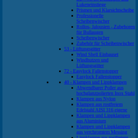
Lukeneinstiege
Prismen und Klarsichtscheibe
Professionelle
Scheibenwischer
Rollos- Jalousien - Zubehoren
für Bullaugen
Scheibenwischer
Zubehör für Scheibenwischer
53 - Lüftungsgitter
Wind Shell Einbauset
Windhutzen und
Lüftungsgitter
72 - Easylock Fallenstopper
Easylock Fallenstopper
40 - Klampen und Lippklampen
Abwendbarer Poller aus
hochglanzpolierten Inox Stahl
Klampen aus Nylon
Klampen aus rostfreiem
Edelstahl AISI 316 eigene
Klampen und Lippklampen
aus Aluminium
Klampen und Lippklampen
aus verchromtem Messing
Lippklampe aus rostfreiem