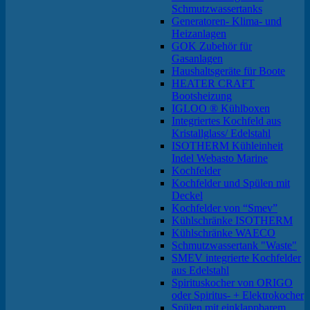
Schmutzwassertanks
Generatoren- Klima- und
Heizanlagen
GOK Zubehör für
Gasanlagen
Haushaltsgeräte für Boote
HEATER CRAFT
Bootsheizung
IGLOO ® Kühlboxen
Integriertes Kochfeld aus
Kristallglass/ Edelstahl
ISOTHERM Kühleinheit
Indel Webasto Marine
Kochfelder
Kochfelder und Spülen mit
Deckel
Kochfelder von “Smev”
Kühlschränke ISOTHERM
Kühlschränke WAECO
Schmutzwassertank "Waste"
SMEV integrierte Kochfelder
aus Edelstahl
Spirituskocher von ORIGO
oder Spiritus- + Elektrokocher
Spülen mit einklappbarem