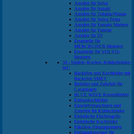
Anoden für Selva
Anoden für Suzuki
Anoden für Tohatsu/Nissan
Anoden für Volvo Penta
Anoden für Yamaha Mariner
Anoden für Yanmar
Anoden für ZF
Ersatzteile für
MERCRUISER-Motoren
Ersatzteile für VOLVO-
Motoren
50 - Spülen- Kocher- Kühlschränke-
WC
Backöfen und Kochfelder mit
Backofen SMEV
Behälter und Zubehör für
Gasanlagen
BLUE WAVE Keramikbidet
Einbaukochfelder
Eiswürfelmaschinen und
Zubehör für Kühlschränke
Elektrische Flächengrills
Elektrische Kochfelder
Fäkalien-Absaugpumpen
Füllstandanzeiger für