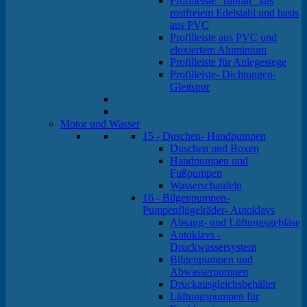
Profilleiste "rubrail" aus
rostfreiem Edelstahl und basis
aus PVC
Profilleiste aus PVC und
eloxiertem Aluminium
Profilleiste für Anlegestege
Profilleiste- Dichtungen-
Gleitspur
Motor und Wasser
15 - Duschen- Handpumpen
Duschen und Boxen
Handpumpen und
Fußpumpen
Wasserschaufeln
16 - Bilgenpumpen-
Pumpenflügelräder- Autoklavs
Absaug- und Lüftungsgebläse
Autoklavs -
Druckwassersystem
Bilgenpumpen und
Abwasserpumpen
Druckausgleichsbehälter
Lüftungspumpen für