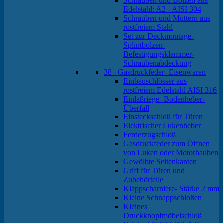
Schrauben und Bolzen aus
Edelstahl: A2 - AISI 304
Schrauben und Muttern aus
rostfreiem Stahl
Set zur Deckmontage-
Splintbolzen-
Befestigungsklammer-
Schraubenabdeckung
38 - Gasdruckfeder- Eisenwaren
Einbauschlösser aus
rostfreiem Edelstahl AISI 316
Einlaßriege- Bodenheber-
Überfall
Einsteckschloß für Türen
Elektrischer Lukenheber
Ferderzugschloß
Gasdruckfeder zum Öffnen
von Luken oder Motorhauben
Gewölbte Seitenkanten
Griff für Türen und
Zubehörteile
Klappscharniere- Stärke 2 mm
Kleine Schnappschloßen
Kleines
Druckknopfmöbelschloß