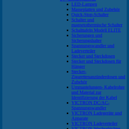
LED-Lampen
Masseplatten und Zubehör
Quick-Stop-Schalter
Schalter und
magnetothermische Schalter
Schalttafeln Modell ELITE
Sicherungen und
Sicherungshalter
Spannungswandler und
Ladeverteiler
Stecker und Steckdosen
Stecker und Steckdosen für
Hänger
Stecker-
Zigarettenanzünderdosen und
Zubehör
Ummantelungen- Kabelrohre
und Material zur
Identifizierung der Kabel
VICTRON DC/AC-
Spannungswandler
VICTRON Ladegeräte und
Apparate
VICTRON Ladeverteiler
VICTRON Wechselrichter