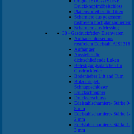
Original SUGATSUNE
Druckknopfmöbelschloss
Plattenvorreiber für Türen
Scharniere aus gegossem
rostfreiem hochglanzpoliertem
Scharniere aus Messing
38 - Gasdruckfeder- Eisenwaren
Aufbauschlösser aus
rostfreiem Edelstahl AISI 316
Aufhänger
Aussteller für
dichtschließende Luken
Befestigungsplättchen für
Gasdruckfeder
Bodenheber Lift and Turn
Bolzenriegel-
Schnappschlösser
Druckschnapper
Druckverschluss
Edelstahlscharniere- Stärke 0-
8 mm
Edelstahlscharniere- Stärke 1-
2 mm
Edelstahlscharniere- Stärke 1-
3 mm