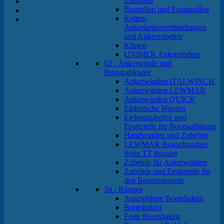
Edelstahl
Bugrollen und Ersatzrollen
Ketten-
Ankerkettenverbindungen
und Ankerzubehör
Klüsen
UNIMER Anlegefedern
02 - Ankerwinde und
Bugstrahlruder
Ankerwinden ITALWINCH
Ankerwinden LEWMAR
Ankerwinden QUICK
Elektrische Winden
Elektrozubehör und
Ersatzteile für Bootsanhänger
Handwinden und Zubehör
LEWMAR Bugschrauben
Serie TT thruster
Zubehör für Ankerwinden
Zubehör und Ersatzteile für
den Bootstransport
34 - Riemen
Ausziehbare Bootshaken
Bootshaken
Feste Bootshaken