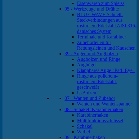
Eisenwaren zum Spleiss
05 - Werkzeuge und Drähte
BLUE WAVE Schnell-
Steckverbindungen aus
rostfreiem Edelstahl AISI 316-
dänisches System
Terminale und Karabiner
Zubehörteilen für
Rettungsleinen und Kauschen
39 - Augen und Augbolzen
Augbolzen und Ringe
Augbügel
Klappbares Auge "Pad -Eye"
Ringe aus poliertem-
rostfreiem Edelstahl-
geschweißt
U-Bolzen
07 - Wanten und Zubehör
Wanten und Wantenspanner
08 - Schäkel- Karabinerhaken
Karabinerhaken
Multifunktionsschlüssel
Schäkel
Wirbel
09 - Karabinerhaken