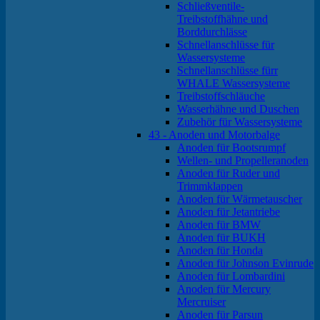
Schließventile-
Treibstoffhähne und
Borddurchlässe
Schnellanschlüsse für
Wassersysteme
Schnellanschlüsse fürr
WHALE Wassersysteme
Treibstoffschläuche
Wasserhähne und Duschen
Zubehör für Wassersysteme
43 - Anoden und Motorbalge
Anoden für Bootsrumpf
Wellen- und Propelleranoden
Anoden für Ruder und
Trimmklappen
Anoden für Wärmetauscher
Anoden für Jetantriebe
Anoden für BMW
Anoden für BUKH
Anoden für Honda
Anoden für Johnson Evinrude
Anoden für Lombardini
Anoden für Mercury
Mercruiser
Anoden für Parsun