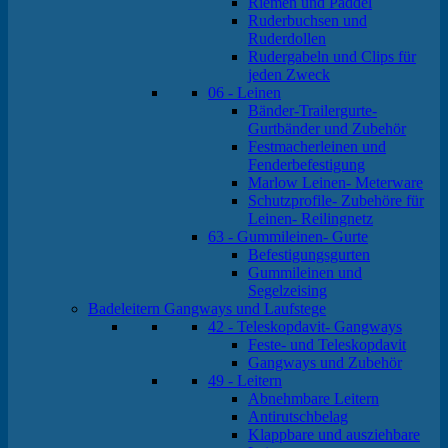
Riemen und Paddel
Ruderbuchsen und
Ruderdollen
Rudergabeln und Clips für
jeden Zweck
06 - Leinen
Bänder-Trailergurte-
Gurtbänder und Zubehör
Festmacherleinen und
Fenderbefestigung
Marlow Leinen- Meterware
Schutzprofile- Zubehöre für
Leinen- Reilingnetz
63 - Gummileinen- Gurte
Befestigungsgurten
Gummileinen und
Segelzeising
Badeleitern Gangways und Laufstege
42 - Teleskopdavit- Gangways
Feste- und Teleskopdavit
Gangways und Zubehör
49 - Leitern
Abnehmbare Leitern
Antirutschbelag
Klappbare und ausziehbare