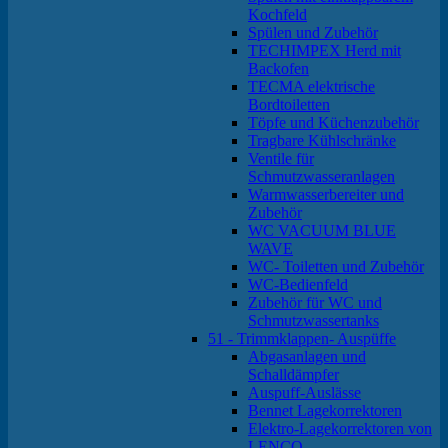
Kochfeld
Spülen und Zubehör
TECHIMPEX Herd mit
Backofen
TECMA elektrische
Bordtoiletten
Töpfe und Küchenzubehör
Tragbare Kühlschränke
Ventile für
Schmutzwasseranlagen
Warmwasserbereiter und
Zubehör
WC VACUUM BLUE
WAVE
WC- Toiletten und Zubehör
WC-Bedienfeld
Zubehör für WC und
Schmutzwassertanks
51 - Trimmklappen- Auspüffe
Abgasanlagen und
Schalldämpfer
Auspuff-Auslässe
Bennet Lagekorrektoren
Elektro-Lagekorrektoren von
LENCO