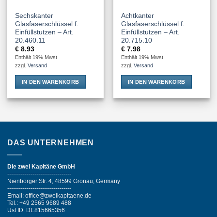
Sechskanter
Achtkanter
Glasfaserschlüssel f.
Glasfaserschlüssel f.
Einfüllstutzen – Art.
Einfüllstutzen – Art.
20.460.11
20.715.10
€
8.93
€
7.98
Enthält 19% Mwst
Enthält 19% Mwst
zzgl.
Versand
zzgl.
Versand
IN DEN WARENKORB
IN DEN WARENKORB
DAS UNTERNEHMEN
Die zwei Kapitäne GmbH
---------------------------------
Nienborger Str. 4, 48599 Gronau, Germany
---------------------------------
Email: office@zweikapitaene.de
Tel.: +49 2565 9689 488
Ust ID: DE815665356