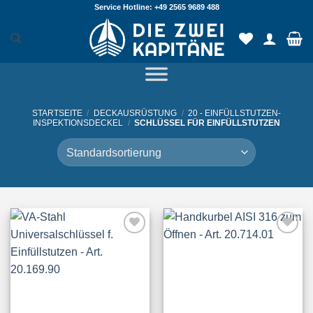
Zum
Service Hotline: +49 2565 9689 488
Inhalt
springen
STARTSEITE
/
DECKAUSRÜSTUNG
/
20 - EINFÜLLSTUTZEN-
INSPEKTIONSDECKEL
/
SCHLÜSSEL FÜR EINFÜLLSTUTZEN
Add to
Add to
Wishlist
Wishlist