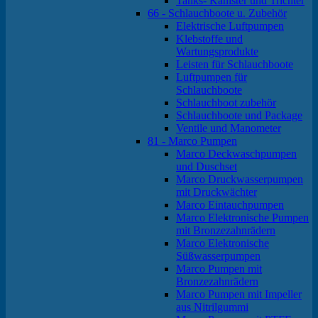
Tanks- Kanister und Trichter
66 - Schlauchboote u. Zubehör
Elektrische Luftpumpen
Klebstoffe und
Wartungsprodukte
Leisten für Schlauchboote
Luftpumpen für
Schlauchboote
Schlauchboot zubehör
Schlauchboote und Package
Ventile und Manometer
81 - Marco Pumpen
Marco Deckwaschpumpen
und Duschset
Marco Druckwasserpumpen
mit Druckwächter
Marco Eintauchpumpen
Marco Elektronische Pumpen
mit Bronzezahnrädern
Marco Elektronische
Süßwasserpumpen
Marco Pumpen mit
Bronzezahnrädern
Marco Pumpen mit Impeller
aus Nitrilgummi