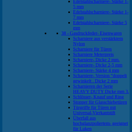
Edelstahlscharniere- Stärke 1-
5 mm
Edelstahlscharniere- Stärke 1-
7 mm
Edelstahlscharniere- Stärke 5
mm
38 - Gasdruckfeder- Eisenwaren
Scharniere aus verstärktem
Nylon
Scharniere für Türen
Scharniere Meterpreis
Scharniere- Dicke 2 mm.
Scharniere- Dicke 2-5 mm
Scharniere- Stärke 4 mm
Scharniere- Version “doppelt
gewinkelt . Dicke 2 mm
Scharnieren der Serie
HEAVY DUTY Dicke mm 3.
Schlösser- Knauf und Ring
Stopper für Glasschiebetüren
Türgriffe für Türen mit
Universal-Vierkantstift
Überfall aus
hochglanzpoliertem- geeignet
für Luken