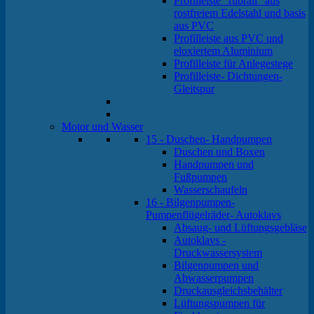
Profilleiste "rubrail" aus
rostfreiem Edelstahl und basis
aus PVC
Profilleiste aus PVC und
eloxiertem Aluminium
Profilleiste für Anlegestege
Profilleiste- Dichtungen-
Gleitspur
Motor und Wasser
15 - Duschen- Handpumpen
Duschen und Boxen
Handpumpen und
Fußpumpen
Wasserschaufeln
16 - Bilgenpumpen-
Pumpenflügelräder- Autoklavs
Absaug- und Lüftungsgebläse
Autoklavs -
Druckwassersystem
Bilgenpumpen und
Abwasserpumpen
Druckausgleichsbehälter
Lüftungspumpen für