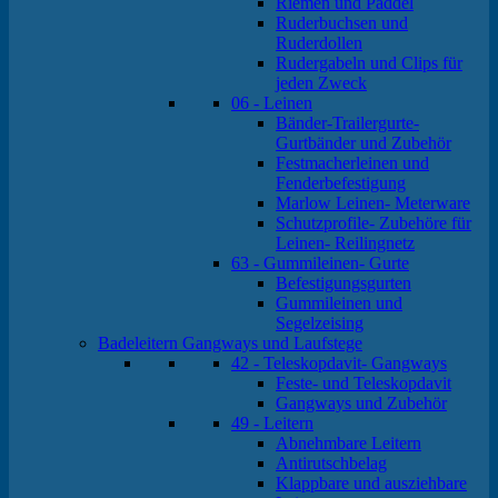
Riemen und Paddel
Ruderbuchsen und
Ruderdollen
Rudergabeln und Clips für
jeden Zweck
06 - Leinen
Bänder-Trailergurte-
Gurtbänder und Zubehör
Festmacherleinen und
Fenderbefestigung
Marlow Leinen- Meterware
Schutzprofile- Zubehöre für
Leinen- Reilingnetz
63 - Gummileinen- Gurte
Befestigungsgurten
Gummileinen und
Segelzeising
Badeleitern Gangways und Laufstege
42 - Teleskopdavit- Gangways
Feste- und Teleskopdavit
Gangways und Zubehör
49 - Leitern
Abnehmbare Leitern
Antirutschbelag
Klappbare und ausziehbare