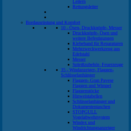
Leitern
Rettungsleiter
Bordausrüstung und Komfort
10 - Ösen- Druckknöpfe- Messer
Druckknöpfe- Ösen und
weitere Befestigungen
Klebeband für Reparaturen
Mehrzweckwerkzeug aus
Edelstahl
Messer
Spleißzubehör- Feuerzeuge
35 - Windanzeiger- Flaggen-
Schlüsselanhänger
Flaggen- Gran Pavese
Flaggen und Wimpel
Flaggenstöcke
Hinweistabellen
Schlüsselanhänger und
Dokumententaschen
STOPGULL
Vogelabwehrsystem
Windex und
Windrichtungsanzeiger