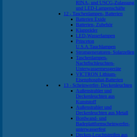
RINA- und USCG-Zulassung
und LED-Lampenschäfte
12 - Taschenlampen- Batterien
Batterien Exide
Batterien- Zubehör
Klappräder
LED-Wasserlampen
Princeton
U.S.A.Tauchlampen
Stromgeneratoren- Solarzellen
Taschenlampen-
Nachtfischleuchten-
Unterwassermessgeräte
VICTRON Lithium-
Eisenphosphat-Batterien
13 - Scheinwerfer- Deckenleuchten
Außenstrahler und
Deckenleuchten aus
Kunststoff
Außenstrahler und
Deckenleuchten aus Metall
Bordwand- und
Badeplattformscheinwerfer-
unterwasserfest
Decken-Leuchtstreifen aus