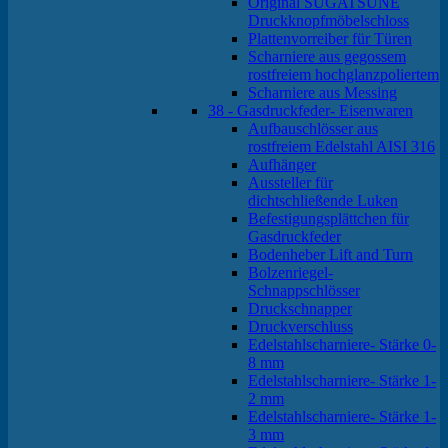
Original SUGATSUNE
Druckknopfmöbelschloss
Plattenvorreiber für Türen
Scharniere aus gegossem
rostfreiem hochglanzpoliertem
Scharniere aus Messing
38 - Gasdruckfeder- Eisenwaren
Aufbauschlösser aus
rostfreiem Edelstahl AISI 316
Aufhänger
Aussteller für
dichtschließende Luken
Befestigungsplättchen für
Gasdruckfeder
Bodenheber Lift and Turn
Bolzenriegel-
Schnappschlösser
Druckschnapper
Druckverschluss
Edelstahlscharniere- Stärke 0-
8 mm
Edelstahlscharniere- Stärke 1-
2 mm
Edelstahlscharniere- Stärke 1-
3 mm