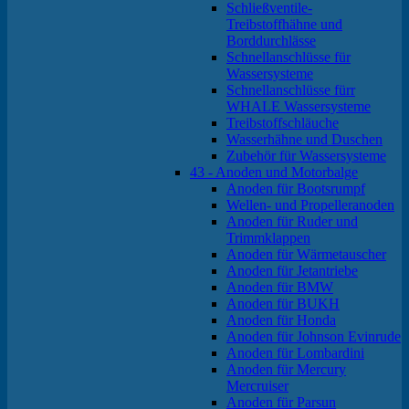
Schließventile-
Treibstoffhähne und
Borddurchlässe
Schnellanschlüsse für
Wassersysteme
Schnellanschlüsse fürr
WHALE Wassersysteme
Treibstoffschläuche
Wasserhähne und Duschen
Zubehör für Wassersysteme
43 - Anoden und Motorbalge
Anoden für Bootsrumpf
Wellen- und Propelleranoden
Anoden für Ruder und
Trimmklappen
Anoden für Wärmetauscher
Anoden für Jetantriebe
Anoden für BMW
Anoden für BUKH
Anoden für Honda
Anoden für Johnson Evinrude
Anoden für Lombardini
Anoden für Mercury
Mercruiser
Anoden für Parsun