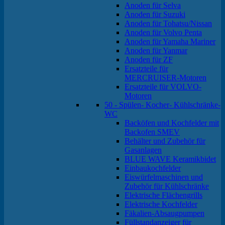
Anoden für Selva
Anoden für Suzuki
Anoden für Tohatsu/Nissan
Anoden für Volvo Penta
Anoden für Yamaha Mariner
Anoden für Yanmar
Anoden für ZF
Ersatzteile für
MERCRUISER-Motoren
Ersatzteile für VOLVO-
Motoren
50 - Spülen- Kocher- Kühlschränke-
WC
Backöfen und Kochfelder mit
Backofen SMEV
Behälter und Zubehör für
Gasanlagen
BLUE WAVE Keramikbidet
Einbaukochfelder
Eiswürfelmaschinen und
Zubehör für Kühlschränke
Elektrische Flächengrills
Elektrische Kochfelder
Fäkalien-Absaugpumpen
Füllstandanzeiger für