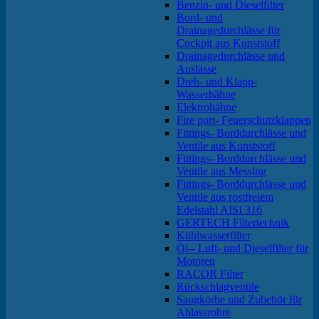
Benzin- und Dieselfilter
Bord- und
Drainagedurchlässe für
Cockpit aus Kunststoff
Drainagedurchlässe und
Auslässe
Dreh- und Klapp-
Wasserhähne
Elektrohähne
Fire port- Feuerschutzklappen
Fittings- Borddurchlässe und
Ventile aus Kunststoff
Fittings- Borddurchlässe und
Ventile aus Messing
Fittings- Borddurchlässe und
Ventile aus rostfreiem
Edelstahl AISI 316
GERTECH Filtertechnik
Kühlwasserfilter
Öl-- Luft- und Dieselfilter für
Motoren
RACOR Filter
Rückschlagventile
Saugkörbe und Zubehör für
Ablassrohre