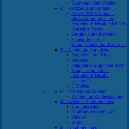
Eisenwaren zum Spleiss
05 - Werkzeuge und Drähte
BLUE WAVE Schnell-
Steckverbindungen aus
rostfreiem Edelstahl AISI 316-
dänisches System
Terminale und Karabiner
Zubehörteilen für
Rettungsleinen und Kauschen
39 - Augen und Augbolzen
Augbolzen und Ringe
Augbügel
Klappbares Auge "Pad -Eye"
Ringe aus poliertem-
rostfreiem Edelstahl-
geschweißt
U-Bolzen
07 - Wanten und Zubehör
Wanten und Wantenspanner
08 - Schäkel- Karabinerhaken
Karabinerhaken
Multifunktionsschlüssel
Schäkel
Wirbel
09 - Karabinerhaken