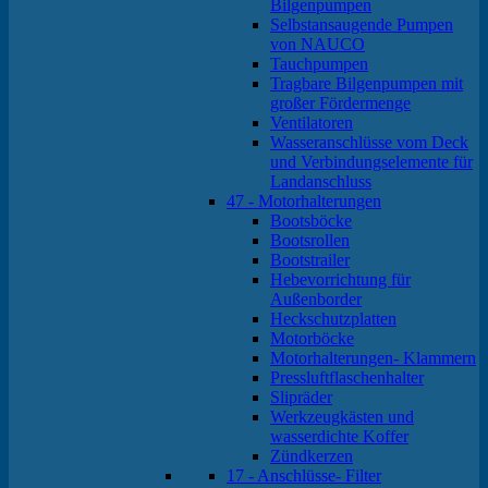
Bilgenpumpen
Selbstansaugende Pumpen
von NAUCO
Tauchpumpen
Tragbare Bilgenpumpen mit
großer Fördermenge
Ventilatoren
Wasseranschlüsse vom Deck
und Verbindungselemente für
Landanschluss
47 - Motorhalterungen
Bootsböcke
Bootsrollen
Bootstrailer
Hebevorrichtung für
Außenborder
Heckschutzplatten
Motorböcke
Motorhalterungen- Klammern
Pressluftflaschenhalter
Slipräder
Werkzeugkästen und
wasserdichte Koffer
Zündkerzen
17 - Anschlüsse- Filter