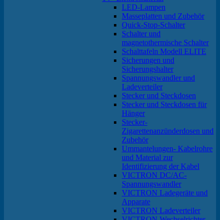
LED-Lampen
Masseplatten und Zubehör
Quick-Stop-Schalter
Schalter und
magnetothermische Schalter
Schalttafeln Modell ELITE
Sicherungen und
Sicherungshalter
Spannungswandler und
Ladeverteiler
Stecker und Steckdosen
Stecker und Steckdosen für
Hänger
Stecker-
Zigarettenanzünderdosen und
Zubehör
Ummantelungen- Kabelrohre
und Material zur
Identifizierung der Kabel
VICTRON DC/AC-
Spannungswandler
VICTRON Ladegeräte und
Apparate
VICTRON Ladeverteiler
VICTRON Wechselrichter