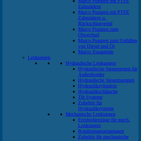
Marco Pumpen mit PTFE
Zahnrädern
Marco Pumpen mit PTFE
Zahnrädern u.
Rückschlagventil
Marco Pumpen zum
Ölwechsel
Marco Pumpen zum Unfüllen
von Diesel und Öl
Marco Zusatzteile
Lenkungen
Hydraulische Lenkungen
Hydraulische Steuerungen für
Außenborder
Hydraulische Steuerpumpen
Hydraulikzylindern
Hydraulikschläuche
Tilt Systeme
Zubehör für
Hydrauliksysteme
Mechanische Lenkungen
Fernbedienzüge für mech.
Lenkungen
Rotationssteueranlagen
Zubehör für mechanische