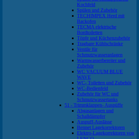
Kochfeld
Spülen und Zubehör
TECHIMPEX Herd mit
Backofen
TECMA elektrische
Bordtoiletten
Töpfe und Küchenzubehör
Tragbare Kühlschränke
Ventile für
Schmutzwasseranlagen
Warmwasserbereiter und
Zubehör
WC VACUUM BLUE
WAVE
WC- Toiletten und Zubehör
WC-Bedienfeld
Zubehör für WC und
Schmutzwassertanks
51 - Trimmklappen- Auspüffe
Abgasanlagen und
Schalldämpfer
Auspuff-Auslässe
Bennet Lagekorrektoren
Elektro-Lagekorrektoren von
LENCO