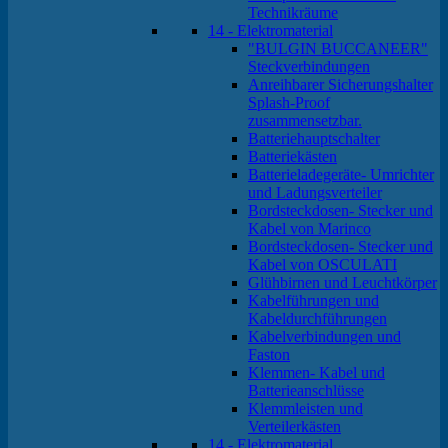
Technikräume
14 - Elektromaterial
"BULGIN BUCCANEER"
Steckverbindungen
Anreihbarer Sicherungshalter
Splash-Proof
zusammensetzbar.
Batteriehauptschalter
Batteriekästen
Batterieladegeräte- Umrichter
und Ladungsverteiler
Bordsteckdosen- Stecker und
Kabel von Marinco
Bordsteckdosen- Stecker und
Kabel von OSCULATI
Glühbirnen und Leuchtkörper
Kabelführungen und
Kabeldurchführungen
Kabelverbindungen und
Faston
Klemmen- Kabel und
Batterieanschlüsse
Klemmleisten und
Verteilerkästen
14 - Elektromaterial