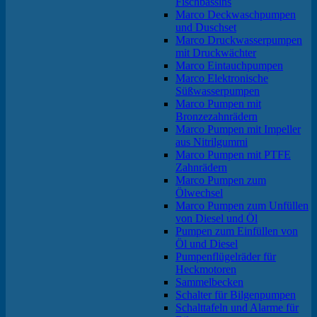
Fischbassins
Marco Deckwaschpumpen
und Duschset
Marco Druckwasserpumpen
mit Druckwächter
Marco Eintauchpumpen
Marco Elektronische
Süßwasserpumpen
Marco Pumpen mit
Bronzezahnrädern
Marco Pumpen mit Impeller
aus Nitrilgummi
Marco Pumpen mit PTFE
Zahnrädern
Marco Pumpen zum
Ölwechsel
Marco Pumpen zum Unfüllen
von Diesel und Öl
Pumpen zum Einfüllen von
Öl und Diesel
Pumpenflügelräder für
Heckmotoren
Sammelbecken
Schalter für Bilgenpumpen
Schalttafeln und Alarme für