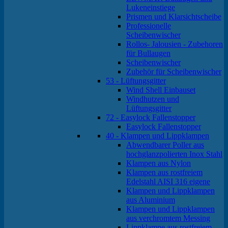
Lukeneinstiege
Prismen und Klarsichtscheibe
Professionelle
Scheibenwischer
Rollos- Jalousien - Zubehoren
für Bullaugen
Scheibenwischer
Zubehör für Scheibenwischer
53 - Lüftungsgitter
Wind Shell Einbauset
Windhutzen und
Lüftungsgitter
72 - Easylock Fallenstopper
Easylock Fallenstopper
40 - Klampen und Lippklampen
Abwendbarer Poller aus
hochglanzpolierten Inox Stahl
Klampen aus Nylon
Klampen aus rostfreiem
Edelstahl AISI 316 eigene
Klampen und Lippklampen
aus Aluminium
Klampen und Lippklampen
aus verchromtem Messing
Lippklampe aus rostfreiem