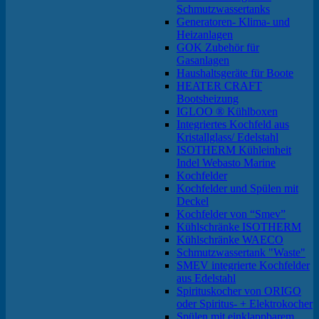
Schmutzwassertanks
Generatoren- Klima- und
Heizanlagen
GOK Zubehör für
Gasanlagen
Haushaltsgeräte für Boote
HEATER CRAFT
Bootsheizung
IGLOO ® Kühlboxen
Integriertes Kochfeld aus
Kristallglass/ Edelstahl
ISOTHERM Kühleinheit
Indel Webasto Marine
Kochfelder
Kochfelder und Spülen mit
Deckel
Kochfelder von “Smev”
Kühlschränke ISOTHERM
Kühlschränke WAECO
Schmutzwassertank "Waste"
SMEV integrierte Kochfelder
aus Edelstahl
Spirituskocher von ORIGO
oder Spiritus- + Elektrokocher
Spülen mit einklappbarem