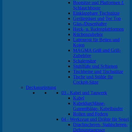
Bootsitze und Platformen f.
Schlauchboote
Einklappbare Tischstütze
Geräteträger und Tee Top
Glas-/Dosenhalter
Heck- u. Badenplattformen
Küchenzubehör
Lattenrost für Betten und
Kojen
MAGMA Grill und Grill-
Zubehöre
Schalensitze
Stuhlfüße und Schienen
Tischbeine und Tischstütze
Tische und Stühle für
Cockpit-Sitze
Deckausrüstung
03 - Kabel und Tauwerk
Kabel
Kabeldurchlässe-
Gummibälge- Kabelbinder
Rollen und Federn
04 - Werkzeug und Drähte für Segel
Drachtscheren- Stahlscheren-
Dehnungsmesser