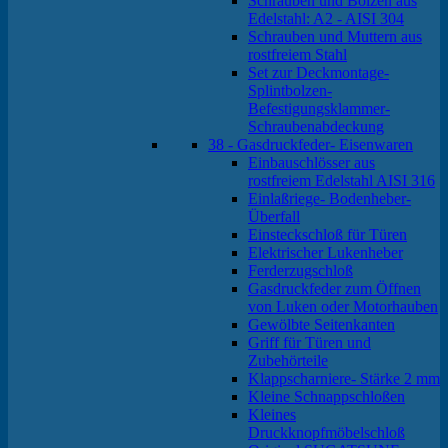
Schrauben und Bolzen aus
Edelstahl: A2 - AISI 304
Schrauben und Muttern aus
rostfreiem Stahl
Set zur Deckmontage-
Splintbolzen-
Befestigungsklammer-
Schraubenabdeckung
38 - Gasdruckfeder- Eisenwaren
Einbauschlösser aus
rostfreiem Edelstahl AISI 316
Einlaßriege- Bodenheber-
Überfall
Einsteckschloß für Türen
Elektrischer Lukenheber
Ferderzugschloß
Gasdruckfeder zum Öffnen
von Luken oder Motorhauben
Gewölbte Seitenkanten
Griff für Türen und
Zubehörteile
Klappscharniere- Stärke 2 mm
Kleine Schnappschloßen
Kleines
Druckknopfmöbelschloß