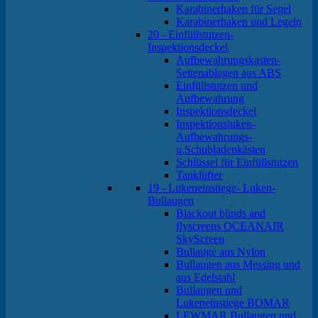
Karabinerhaken für Segel
Karabinerhaken und Legeln
20 - Einfüllstutzen-
Inspektionsdeckel
Aufbewahrungskasten-
Seitenablagen aus ABS
Einfüllstutzen und
Aufbewahrung
Inspektionsdeckel
Inspektionsluken-
Aufbewahrungs-
u.Schubladenkästen
Schlüssel für Einfüllstutzen
Tanklüfter
19 - Lukeneinstiege- Luken-
Bullaugen
Blackout blinds and
flyscreens OCEANAIR
SkyScreen
Bullauge aus Nylon
Bullaugen aus Messing und
aus Edelstahl
Bullaugen und
Lukeneinstiege BOMAR
LEWMAR Bullaugen und