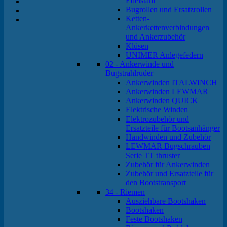
Edelstahl
Bugrollen und Ersatzrollen
Ketten-
Ankerkettenverbindungen
und Ankerzubehör
Klüsen
UNIMER Anlegefedern
02 - Ankerwinde und
Bugstrahlruder
Ankerwinden ITALWINCH
Ankerwinden LEWMAR
Ankerwinden QUICK
Elektrische Winden
Elektrozubehör und
Ersatzteile für Bootsanhänger
Handwinden und Zubehör
LEWMAR Bugschrauben
Serie TT thruster
Zubehör für Ankerwinden
Zubehör und Ersatzteile für
den Bootstransport
34 - Riemen
Ausziehbare Bootshaken
Bootshaken
Feste Bootshaken