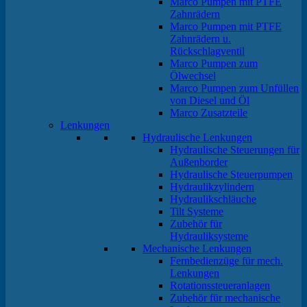
Marco Pumpen mit PTFE
Zahnrädern
Marco Pumpen mit PTFE
Zahnrädern u.
Rückschlagventil
Marco Pumpen zum
Ölwechsel
Marco Pumpen zum Unfüllen
von Diesel und Öl
Marco Zusatzteile
Lenkungen
Hydraulische Lenkungen
Hydraulische Steuerungen für
Außenborder
Hydraulische Steuerpumpen
Hydraulikzylindern
Hydraulikschläuche
Tilt Systeme
Zubehör für
Hydrauliksysteme
Mechanische Lenkungen
Fernbedienzüge für mech.
Lenkungen
Rotationssteueranlagen
Zubehör für mechanische