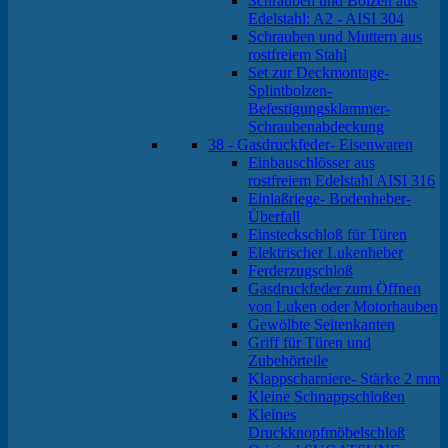
Schrauben und Bolzen aus
Edelstahl: A2 - AISI 304
Schrauben und Muttern aus
rostfreiem Stahl
Set zur Deckmontage-
Splintbolzen-
Befestigungsklammer-
Schraubenabdeckung
38 - Gasdruckfeder- Eisenwaren
Einbauschlösser aus
rostfreiem Edelstahl AISI 316
Einlaßriege- Bodenheber-
Überfall
Einsteckschloß für Türen
Elektrischer Lukenheber
Ferderzugschloß
Gasdruckfeder zum Öffnen
von Luken oder Motorhauben
Gewölbte Seitenkanten
Griff für Türen und
Zubehörteile
Klappscharniere- Stärke 2 mm
Kleine Schnappschloßen
Kleines
Druckknopfmöbelschloß