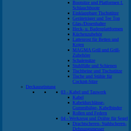
Bootsitze und Platformen f.
Schlauchboote
Einklappbare Tischstütze
Geräteträger und Tee Top
Glas-/Dosenhalter
Heck- u. Badenplattformen
Küchenzubehör
Lattenrost für Betten und
Kojen
MAGMA Grill und Grill-
Zubehöre
Schalensitze
Stuhlfüße und Schienen
Tischbeine und Tischstütze
Tische und Stühle für
Cockpit-Sitze
Deckausrüstung
03 - Kabel und Tauwerk
Kabel
Kabeldurchlässe-
Gummibälge- Kabelbinder
Rollen und Federn
04 - Werkzeug und Drähte für Segel
Drachtscheren- Stahlscheren-
Dehnungsmesser