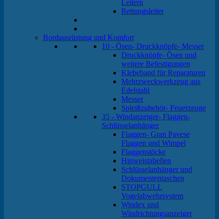
Leitern
Rettungsleiter
Bordausrüstung und Komfort
10 - Ösen- Druckknöpfe- Messer
Druckknöpfe- Ösen und
weitere Befestigungen
Klebeband für Reparaturen
Mehrzweckwerkzeug aus
Edelstahl
Messer
Spleißzubehör- Feuerzeuge
35 - Windanzeiger- Flaggen-
Schlüsselanhänger
Flaggen- Gran Pavese
Flaggen und Wimpel
Flaggenstöcke
Hinweistabellen
Schlüsselanhänger und
Dokumententaschen
STOPGULL
Vogelabwehrsystem
Windex und
Windrichtungsanzeiger