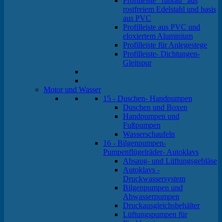
Profilleiste "rubrail" aus
rostfreiem Edelstahl und basis
aus PVC
Profilleiste aus PVC und
eloxiertem Aluminium
Profilleiste für Anlegestege
Profilleiste- Dichtungen-
Gleitspur
Motor und Wasser
15 - Duschen- Handpumpen
Duschen und Boxen
Handpumpen und
Fußpumpen
Wasserschaufeln
16 - Bilgenpumpen-
Pumpenflügelräder- Autoklavs
Absaug- und Lüftungsgebläse
Autoklavs -
Druckwassersystem
Bilgenpumpen und
Abwasserpumpen
Druckausgleichsbehälter
Lüftungspumpen für