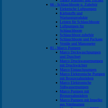
Tanks- Kanister und Trichter
66 - Schlauchboote u. Zubehör
Elektrische Luftpumpen
Klebstoffe und
Wartungsprodukte
Leisten für Schlauchboote
Luftpumpen für
Schlauchboote
Schlauchboot zubehör
Schlauchboote und Package
Ventile und Manometer
81 - Marco Pumpen
Marco Deckwaschpumpen
und Duschset
Marco Druckwasserpumpen
mit Druckwächter
Marco Eintauchpumpen
Marco Elektronische Pumpen
mit Bronzezahnrädern
Marco Elektronische
Süßwasserpumpen
Marco Pumpen mit
Bronzezahnrädern
Marco Pumpen mit Impeller
aus Nitrilgummi