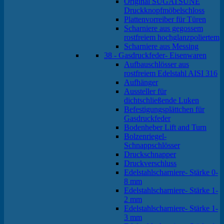
Original SUGATSUNE
Druckknopfmöbelschloss
Plattenvorreiber für Türen
Scharniere aus gegossem
rostfreiem hochglanzpoliertem
Scharniere aus Messing
38 - Gasdruckfeder- Eisenwaren
Aufbauschlösser aus
rostfreiem Edelstahl AISI 316
Aufhänger
Aussteller für
dichtschließende Luken
Befestigungsplättchen für
Gasdruckfeder
Bodenheber Lift and Turn
Bolzenriegel-
Schnappschlösser
Druckschnapper
Druckverschluss
Edelstahlscharniere- Stärke 0-
8 mm
Edelstahlscharniere- Stärke 1-
2 mm
Edelstahlscharniere- Stärke 1-
3 mm