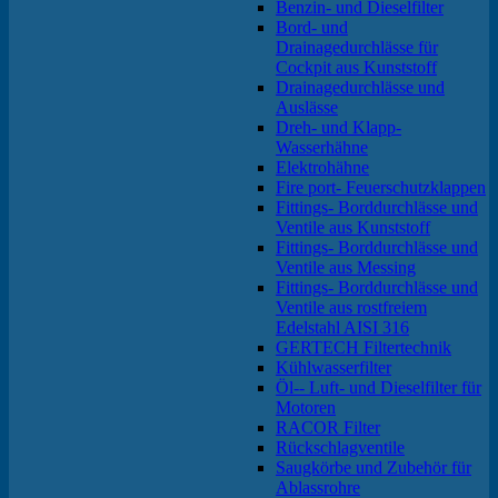
Benzin- und Dieselfilter
Bord- und
Drainagedurchlässe für
Cockpit aus Kunststoff
Drainagedurchlässe und
Auslässe
Dreh- und Klapp-
Wasserhähne
Elektrohähne
Fire port- Feuerschutzklappen
Fittings- Borddurchlässe und
Ventile aus Kunststoff
Fittings- Borddurchlässe und
Ventile aus Messing
Fittings- Borddurchlässe und
Ventile aus rostfreiem
Edelstahl AISI 316
GERTECH Filtertechnik
Kühlwasserfilter
Öl-- Luft- und Dieselfilter für
Motoren
RACOR Filter
Rückschlagventile
Saugkörbe und Zubehör für
Ablassrohre