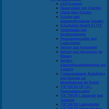
LED-Lampen
Masseplatten und Zubehör
Quick-Stop-Schalter
Schalter und
magnetothermische Schalter
Schalttafeln Modell ELITE
Sicherungen und
Sicherungshalter
Spannungswandler und
Ladeverteiler
Stecker und Steckdosen
Stecker und Steckdosen für
Hänger
Stecker-
Zigarettenanzünderdosen und
Zubehör
Ummantelungen- Kabelrohre
und Material zur
Identifizierung der Kabel
VICTRON DC/AC-
Spannungswandler
VICTRON Ladegeräte und
Apparate
VICTRON Ladeverteiler
VICTRON Wechselrichter