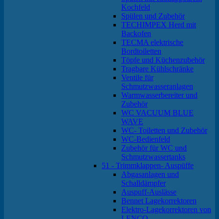
Kochfeld
Spülen und Zubehör
TECHIMPEX Herd mit
Backofen
TECMA elektrische
Bordtoiletten
Töpfe und Küchenzubehör
Tragbare Kühlschränke
Ventile für
Schmutzwasseranlagen
Warmwasserbereiter und
Zubehör
WC VACUUM BLUE
WAVE
WC- Toiletten und Zubehör
WC-Bedienfeld
Zubehör für WC und
Schmutzwassertanks
51 - Trimmklappen- Auspüffe
Abgasanlagen und
Schalldämpfer
Auspuff-Auslässe
Bennet Lagekorrektoren
Elektro-Lagekorrektoren von
LENCO