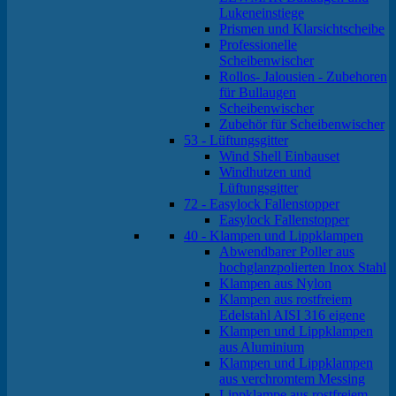
Lukeneinstiege
Prismen und Klarsichtscheibe
Professionelle
Scheibenwischer
Rollos- Jalousien - Zubehoren
für Bullaugen
Scheibenwischer
Zubehör für Scheibenwischer
53 - Lüftungsgitter
Wind Shell Einbauset
Windhutzen und
Lüftungsgitter
72 - Easylock Fallenstopper
Easylock Fallenstopper
40 - Klampen und Lippklampen
Abwendbarer Poller aus
hochglanzpolierten Inox Stahl
Klampen aus Nylon
Klampen aus rostfreiem
Edelstahl AISI 316 eigene
Klampen und Lippklampen
aus Aluminium
Klampen und Lippklampen
aus verchromtem Messing
Lippklampe aus rostfreiem