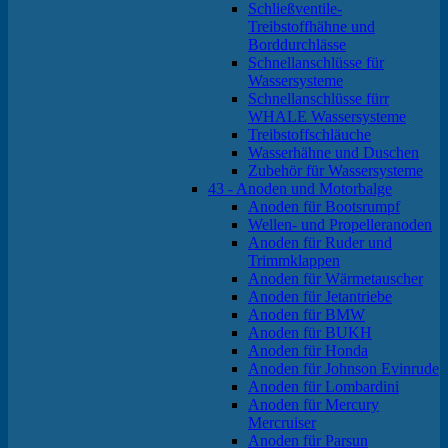
Schließventile-
Treibstoffhähne und
Borddurchlässe
Schnellanschlüsse für
Wassersysteme
Schnellanschlüsse fürr
WHALE Wassersysteme
Treibstoffschläuche
Wasserhähne und Duschen
Zubehör für Wassersysteme
43 - Anoden und Motorbalge
Anoden für Bootsrumpf
Wellen- und Propelleranoden
Anoden für Ruder und
Trimmklappen
Anoden für Wärmetauscher
Anoden für Jetantriebe
Anoden für BMW
Anoden für BUKH
Anoden für Honda
Anoden für Johnson Evinrude
Anoden für Lombardini
Anoden für Mercury
Mercruiser
Anoden für Parsun