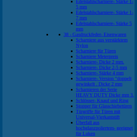
Edelstahlscharniere- Stärke 1-
5 mm
Edelstahlscharniere- Stärke 1-
7 mm
Edelstahlscharniere- Stärke 5
mm
38 - Gasdruckfeder- Eisenwaren
Scharniere aus verstärktem
Nylon
Scharniere für Türen
Scharniere Meterpreis
Scharniere- Dicke 2 mm.
Scharniere- Dicke 2-5 mm
Scharniere- Stärke 4 mm
Scharniere- Version “doppelt
gewinkelt . Dicke 2 mm
Scharnieren der Serie
HEAVY DUTY Dicke mm 3.
Schlösser- Knauf und Ring
Stopper für Glasschiebetüren
Türgriffe für Türen mit
Universal-Vierkantstift
Überfall aus
hochglanzpoliertem- geeignet
für Luken