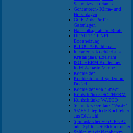
Schmutzwassertanks
Generatoren- Klima- und
Heizanlagen
GOK Zubehör für
Gasanlagen
Haushaltsgeräte für Boote
HEATER CRAFT
Bootsheizung
IGLOO ® Kühlboxen
Integriertes Kochfeld aus
Kristallglass/ Edelstahl
ISOTHERM Kühleinheit
Indel Webasto Marine
Kochfelder
Kochfelder und Spülen mit
Deckel
Kochfelder von “Smev”
Kühlschränke ISOTHERM
Kühlschränke WAECO
Schmutzwassertank "Waste"
SMEV integrierte Kochfelder
aus Edelstahl
Spirituskocher von ORIGO
oder Spiritus- + Elektrokocher
Spülen mit einklappbarem