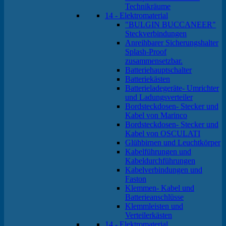
Technikräume
14 - Elektromaterial
"BULGIN BUCCANEER"
Steckverbindungen
Anreihbarer Sicherungshalter
Splash-Proof
zusammensetzbar.
Batteriehauptschalter
Batteriekästen
Batterieladegeräte- Umrichter
und Ladungsverteiler
Bordsteckdosen- Stecker und
Kabel von Marinco
Bordsteckdosen- Stecker und
Kabel von OSCULATI
Glühbirnen und Leuchtkörper
Kabelführungen und
Kabeldurchführungen
Kabelverbindungen und
Faston
Klemmen- Kabel und
Batterieanschlüsse
Klemmleisten und
Verteilerkästen
14 - Elektromaterial