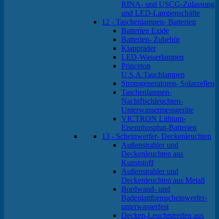
RINA- und USCG-Zulassung
und LED-Lampenschäfte
12 - Taschenlampen- Batterien
Batterien Exide
Batterien- Zubehör
Klappräder
LED-Wasserlampen
Princeton
U.S.A.Tauchlampen
Stromgeneratoren- Solarzellen
Taschenlampen-
Nachtfischleuchten-
Unterwassermessgeräte
VICTRON Lithium-
Eisenphosphat-Batterien
13 - Scheinwerfer- Deckenleuchten
Außenstrahler und
Deckenleuchten aus
Kunststoff
Außenstrahler und
Deckenleuchten aus Metall
Bordwand- und
Badeplattformscheinwerfer-
unterwasserfest
Decken-Leuchtstreifen aus