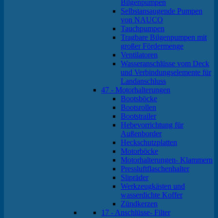
Bilgenpumpen
Selbstansaugende Pumpen
von NAUCO
Tauchpumpen
Tragbare Bilgenpumpen mit
großer Fördermenge
Ventilatoren
Wasseranschlüsse vom Deck
und Verbindungselemente für
Landanschluss
47 - Motorhalterungen
Bootsböcke
Bootsrollen
Bootstrailer
Hebevorrichtung für
Außenborder
Heckschutzplatten
Motorböcke
Motorhalterungen- Klammern
Pressluftflaschenhalter
Slipräder
Werkzeugkästen und
wasserdichte Koffer
Zündkerzen
17 - Anschlüsse- Filter