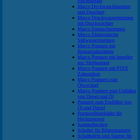
Fischbassins
Marco Deckwaschpumpen
und Duschset
Marco Druckwasserpumpen
mit Druckwächter
Marco Eintauchpumpen
Marco Elektronische
Süßwasserpumpen
Marco Pumpen mit
Bronzezahnrädern
Marco Pumpen mit Impeller
aus Nitrilgummi
Marco Pumpen mit PTFE
Zahnrädern
Marco Pumpen zum
Ölwechsel
Marco Pumpen zum Unfüllen
von Diesel und Öl
Pumpen zum Einfüllen von
Öl und Diesel
Pumpenflügelräder für
Heckmotoren
Sammelbecken
Schalter für Bilgenpumpen
Schalttafeln und Alarme für