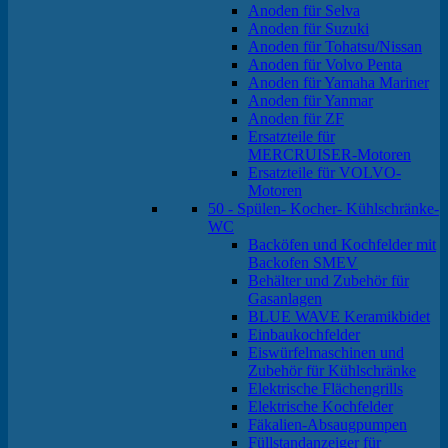
Anoden für Selva
Anoden für Suzuki
Anoden für Tohatsu/Nissan
Anoden für Volvo Penta
Anoden für Yamaha Mariner
Anoden für Yanmar
Anoden für ZF
Ersatzteile für
MERCRUISER-Motoren
Ersatzteile für VOLVO-
Motoren
50 - Spülen- Kocher- Kühlschränke-
WC
Backöfen und Kochfelder mit
Backofen SMEV
Behälter und Zubehör für
Gasanlagen
BLUE WAVE Keramikbidet
Einbaukochfelder
Eiswürfelmaschinen und
Zubehör für Kühlschränke
Elektrische Flächengrills
Elektrische Kochfelder
Fäkalien-Absaugpumpen
Füllstandanzeiger für