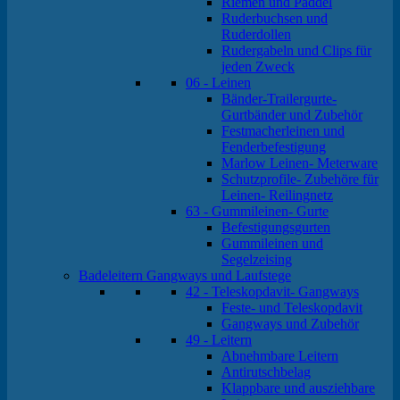
Riemen und Paddel
Ruderbuchsen und
Ruderdollen
Rudergabeln und Clips für
jeden Zweck
06 - Leinen
Bänder-Trailergurte-
Gurtbänder und Zubehör
Festmacherleinen und
Fenderbefestigung
Marlow Leinen- Meterware
Schutzprofile- Zubehöre für
Leinen- Reilingnetz
63 - Gummileinen- Gurte
Befestigungsgurten
Gummileinen und
Segelzeising
Badeleitern Gangways und Laufstege
42 - Teleskopdavit- Gangways
Feste- und Teleskopdavit
Gangways und Zubehör
49 - Leitern
Abnehmbare Leitern
Antirutschbelag
Klappbare und ausziehbare