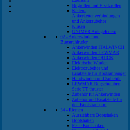
Edelstahl
Bugrollen und Ersatzrollen
Ketten-
Ankerkettenverbindungen
und Ankerzubehör
Klüsen
UNIMER Anlegefedern
02 - Ankerwinde und
Bugstrahlruder
Ankerwinden ITALWINCH
Ankerwinden LEWMAR
Ankerwinden QUICK
Elektrische Winden
Elektrozubehör und
Ersatzteile für Bootsanhänger
Handwinden und Zubehör
LEWMAR Bugschrauben
Serie TT thruster
Zubehör für Ankerwinden
Zubehör und Ersatzteile für
den Bootstransport
34 - Riemen
Ausziehbare Bootshaken
Bootshaken
Feste Bootshaken