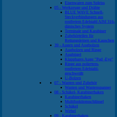
Eisenwaren zum Spleiss
05 - Werkzeuge und Drähte
BLUE WAVE Schnell-
Steckverbindungen aus
rostfreiem Edelstahl AISI 316-
dänisches System
Terminale und Karabiner
Zubehörteilen für
Rettungsleinen und Kauschen
39 - Augen und Augbolzen
Augbolzen und Ringe
Augbügel
Klappbares Auge "Pad -Eye"
Ringe aus poliertem-
rostfreiem Edelstahl-
geschweißt
U-Bolzen
07 - Wanten und Zubehör
Wanten und Wantenspanner
08 - Schäkel- Karabinerhaken
Karabinerhaken
Multifunktionsschlüssel
Schäkel
Wirbel
09 - Karabinerhaken