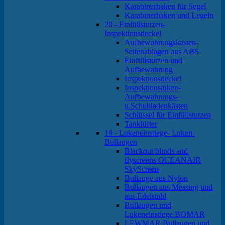
Karabinerhaken für Segel
Karabinerhaken und Legeln
20 - Einfüllstutzen-
Inspektionsdeckel
Aufbewahrungskasten-
Seitenablagen aus ABS
Einfüllstutzen und
Aufbewahrung
Inspektionsdeckel
Inspektionsluken-
Aufbewahrungs-
u.Schubladenkästen
Schlüssel für Einfüllstutzen
Tanklüfter
19 - Lukeneinstiege- Luken-
Bullaugen
Blackout blinds and
flyscreens OCEANAIR
SkyScreen
Bullauge aus Nylon
Bullaugen aus Messing und
aus Edelstahl
Bullaugen und
Lukeneinstiege BOMAR
LEWMAR Bullaugen und