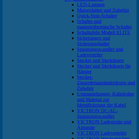
LED-Lampen
Masseplatten und Zubehör
Quick-Stop-Schalter
Schalter und
magnetothermische Schalter
Schalttafeln Modell ELITE
Sicherungen und
Sicherungshalter
Spannungswandler und
Ladeverteiler
Stecker und Steckdosen
Stecker und Steckdosen für
Hänger
Stecker-
Zigarettenanzünderdosen und
Zubehör
Ummantelungen- Kabelrohre
und Material zur
Identifizierung der Kabel
VICTRON DC/AC-
Spannungswandler
VICTRON Ladegeräte und
Apparate
VICTRON Ladeverteiler
VICTRON Wechselrichter