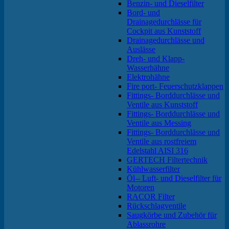
Benzin- und Dieselfilter
Bord- und
Drainagedurchlässe für
Cockpit aus Kunststoff
Drainagedurchlässe und
Auslässe
Dreh- und Klapp-
Wasserhähne
Elektrohähne
Fire port- Feuerschutzklappen
Fittings- Borddurchlässe und
Ventile aus Kunststoff
Fittings- Borddurchlässe und
Ventile aus Messing
Fittings- Borddurchlässe und
Ventile aus rostfreiem
Edelstahl AISI 316
GERTECH Filtertechnik
Kühlwasserfilter
Öl-- Luft- und Dieselfilter für
Motoren
RACOR Filter
Rückschlagventile
Saugkörbe und Zubehör für
Ablassrohre