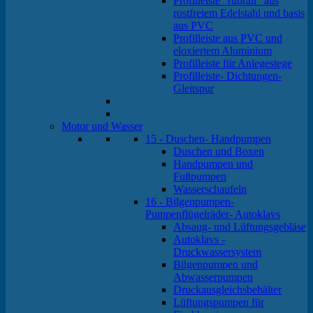
Profilleiste "rubrail" aus
rostfreiem Edelstahl und basis
aus PVC
Profilleiste aus PVC und
eloxiertem Aluminium
Profilleiste für Anlegestege
Profilleiste- Dichtungen-
Gleitspur
Motor und Wasser
15 - Duschen- Handpumpen
Duschen und Boxen
Handpumpen und
Fußpumpen
Wasserschaufeln
16 - Bilgenpumpen-
Pumpenflügelräder- Autoklavs
Absaug- und Lüftungsgebläse
Autoklavs -
Druckwassersystem
Bilgenpumpen und
Abwasserpumpen
Druckausgleichsbehälter
Lüftungspumpen für