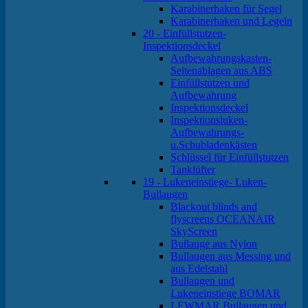
Karabinerhaken für Segel
Karabinerhaken und Legeln
20 - Einfüllstutzen-
Inspektionsdeckel
Aufbewahrungskasten-
Seitenablagen aus ABS
Einfüllstutzen und
Aufbewahrung
Inspektionsdeckel
Inspektionsluken-
Aufbewahrungs-
u.Schubladenkästen
Schlüssel für Einfüllstutzen
Tanklüfter
19 - Lukeneinstiege- Luken-
Bullaugen
Blackout blinds and
flyscreens OCEANAIR
SkyScreen
Bullauge aus Nylon
Bullaugen aus Messing und
aus Edelstahl
Bullaugen und
Lukeneinstiege BOMAR
LEWMAR Bullaugen und