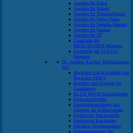
Anoden für Selva
Anoden für Suzuki
Anoden für Tohatsu/Nissan
Anoden für Volvo Penta
Anoden für Yamaha Mariner
Anoden für Yanmar
Anoden für ZF
Ersatzteile für
MERCRUISER-Motoren
Ersatzteile für VOLVO-
Motoren
50 - Spülen- Kocher- Kühlschränke-
WC
Backöfen und Kochfelder mit
Backofen SMEV
Behälter und Zubehör für
Gasanlagen
BLUE WAVE Keramikbidet
Einbaukochfelder
Eiswürfelmaschinen und
Zubehör für Kühlschränke
Elektrische Flächengrills
Elektrische Kochfelder
Fäkalien-Absaugpumpen
Füllstandanzeiger für