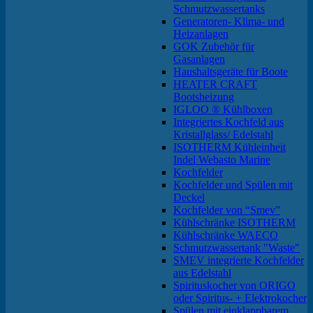
Schmutzwassertanks
Generatoren- Klima- und
Heizanlagen
GOK Zubehör für
Gasanlagen
Haushaltsgeräte für Boote
HEATER CRAFT
Bootsheizung
IGLOO ® Kühlboxen
Integriertes Kochfeld aus
Kristallglass/ Edelstahl
ISOTHERM Kühleinheit
Indel Webasto Marine
Kochfelder
Kochfelder und Spülen mit
Deckel
Kochfelder von “Smev”
Kühlschränke ISOTHERM
Kühlschränke WAECO
Schmutzwassertank "Waste"
SMEV integrierte Kochfelder
aus Edelstahl
Spirituskocher von ORIGO
oder Spiritus- + Elektrokocher
Spülen mit einklappbarem