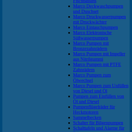
Fischbassins
Marco Deckwaschpumpen
und Duschset
Marco Druckwasserpumpen
mit Druckwächter
Marco Eintauchpumpen
Marco Elektronische
Süßwasserpumpen
Marco Pumpen mit
Bronzezahnrädern
Marco Pumpen mit Impeller
aus Nitrilgummi
Marco Pumpen mit PTFE
Zahnrädern
Marco Pumpen zum
Ölwechsel
Marco Pumpen zum Unfüllen
von Diesel und Öl
Pumpen zum Einfüllen von
Öl und Diesel
Pumpenflügelräder für
Heckmotoren
Sammelbecken
Schalter für Bilgenpumpen
Schalttafeln und Alarme für