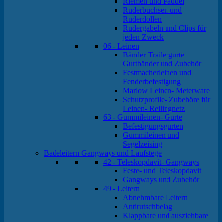
Riemen und Paddel
Ruderbuchsen und
Ruderdollen
Rudergabeln und Clips für
jeden Zweck
06 - Leinen
Bänder-Trailergurte-
Gurtbänder und Zubehör
Festmacherleinen und
Fenderbefestigung
Marlow Leinen- Meterware
Schutzprofile- Zubehöre für
Leinen- Reilingnetz
63 - Gummileinen- Gurte
Befestigungsgurten
Gummileinen und
Segelzeising
Badeleitern Gangways und Laufstege
42 - Teleskopdavit- Gangways
Feste- und Teleskopdavit
Gangways und Zubehör
49 - Leitern
Abnehmbare Leitern
Antirutschbelag
Klappbare und ausziehbare