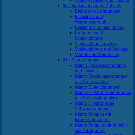
Tanks- Kanister und Trichter
66 - Schlauchboote u. Zubehör
Elektrische Luftpumpen
Klebstoffe und
Wartungsprodukte
Leisten für Schlauchboote
Luftpumpen für
Schlauchboote
Schlauchboot zubehör
Schlauchboote und Package
Ventile und Manometer
81 - Marco Pumpen
Marco Deckwaschpumpen
und Duschset
Marco Druckwasserpumpen
mit Druckwächter
Marco Eintauchpumpen
Marco Elektronische Pumpen
mit Bronzezahnrädern
Marco Elektronische
Süßwasserpumpen
Marco Pumpen mit
Bronzezahnrädern
Marco Pumpen mit Impeller
aus Nitrilgummi