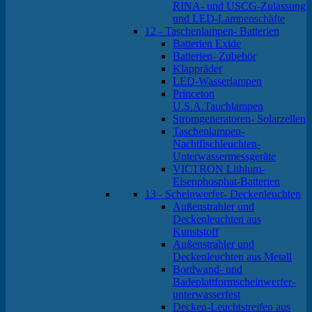
RINA- und USCG-Zulassung
und LED-Lampenschäfte
12 - Taschenlampen- Batterien
Batterien Exide
Batterien- Zubehör
Klappräder
LED-Wasserlampen
Princeton
U.S.A.Tauchlampen
Stromgeneratoren- Solarzellen
Taschenlampen-
Nachtfischleuchten-
Unterwassermessgeräte
VICTRON Lithium-
Eisenphosphat-Batterien
13 - Scheinwerfer- Deckenleuchten
Außenstrahler und
Deckenleuchten aus
Kunststoff
Außenstrahler und
Deckenleuchten aus Metall
Bordwand- und
Badeplattformscheinwerfer-
unterwasserfest
Decken-Leuchtstreifen aus