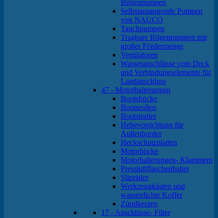
Bilgenpumpen
Selbstansaugende Pumpen
von NAUCO
Tauchpumpen
Tragbare Bilgenpumpen mit
großer Fördermenge
Ventilatoren
Wasseranschlüsse vom Deck
und Verbindungselemente für
Landanschluss
47 - Motorhalterungen
Bootsböcke
Bootsrollen
Bootstrailer
Hebevorrichtung für
Außenborder
Heckschutzplatten
Motorböcke
Motorhalterungen- Klammern
Pressluftflaschenhalter
Slipräder
Werkzeugkästen und
wasserdichte Koffer
Zündkerzen
17 - Anschlüsse- Filter