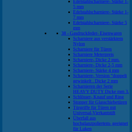
Edelstahlscharniere- Stärke 1-
5 mm
Edelstahlscharniere- Stärke 1-
7 mm
Edelstahlscharniere- Stärke 5
mm
38 - Gasdruckfeder- Eisenwaren
Scharniere aus verstärktem
Nylon
Scharniere für Türen
Scharniere Meterpreis
Scharniere- Dicke 2 mm.
Scharniere- Dicke 2-5 mm
Scharniere- Stärke 4 mm
Scharniere- Version “doppelt
gewinkelt . Dicke 2 mm
Scharnieren der Serie
HEAVY DUTY Dicke mm 3.
Schlösser- Knauf und Ring
Stopper für Glasschiebetüren
Türgriffe für Türen mit
Universal-Vierkantstift
Überfall aus
hochglanzpoliertem- geeignet
für Luken