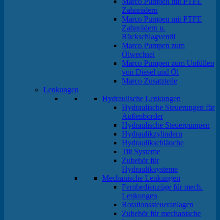
Marco Pumpen mit PTFE
Zahnrädern
Marco Pumpen mit PTFE
Zahnrädern u.
Rückschlagventil
Marco Pumpen zum
Ölwechsel
Marco Pumpen zum Unfüllen
von Diesel und Öl
Marco Zusatzteile
Lenkungen
Hydraulische Lenkungen
Hydraulische Steuerungen für
Außenborder
Hydraulische Steuerpumpen
Hydraulikzylindern
Hydraulikschläuche
Tilt Systeme
Zubehör für
Hydrauliksysteme
Mechanische Lenkungen
Fernbedienzüge für mech.
Lenkungen
Rotationssteueranlagen
Zubehör für mechanische