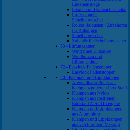
Lukeneinstiege
Prismen und Klarsichtscheibe
Professionelle
Scheibenwischer
Rollos- Jalousien - Zubehoren
für Bullaugen
Scheibenwischer
Zubehör für Scheibenwischer
53 - Lüftungsgitter
Wind Shell Einbauset
Windhutzen und
Lüftungsgitter
72 - Easylock Fallenstopper
Easylock Fallenstopper
40 - Klampen und Lippklampen
Abwendbarer Poller aus
hochglanzpolierten Inox Stahl
Klampen aus Nylon
Klampen aus rostfreiem
Edelstahl AISI 316 eigene
Klampen und Lippklampen
aus Aluminium
Klampen und Lippklampen
aus verchromtem Messing
Lippklampe aus rostfreiem