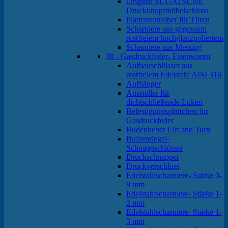
Original SUGATSUNE
Druckknopfmöbelschloss
Plattenvorreiber für Türen
Scharniere aus gegossem
rostfreiem hochglanzpoliertem
Scharniere aus Messing
38 - Gasdruckfeder- Eisenwaren
Aufbauschlösser aus
rostfreiem Edelstahl AISI 316
Aufhänger
Aussteller für
dichtschließende Luken
Befestigungsplättchen für
Gasdruckfeder
Bodenheber Lift and Turn
Bolzenriegel-
Schnappschlösser
Druckschnapper
Druckverschluss
Edelstahlscharniere- Stärke 0-
8 mm
Edelstahlscharniere- Stärke 1-
2 mm
Edelstahlscharniere- Stärke 1-
3 mm