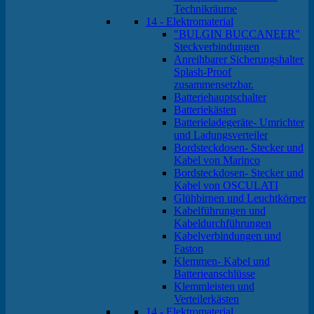
Technikräume
14 - Elektromaterial
"BULGIN BUCCANEER"
Steckverbindungen
Anreihbarer Sicherungshalter
Splash-Proof
zusammensetzbar.
Batteriehauptschalter
Batteriekästen
Batterieladegeräte- Umrichter
und Ladungsverteiler
Bordsteckdosen- Stecker und
Kabel von Marinco
Bordsteckdosen- Stecker und
Kabel von OSCULATI
Glühbirnen und Leuchtkörper
Kabelführungen und
Kabeldurchführungen
Kabelverbindungen und
Faston
Klemmen- Kabel und
Batterieanschlüsse
Klemmleisten und
Verteilerkästen
14 - Elektromaterial