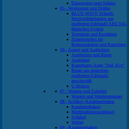
Eisenwaren zum Spleiss
05 - Werkzeuge und Drähte
BLUE WAVE Schnell-
Steckverbindungen aus
rostfreiem Edelstahl AISI 316-
dänisches System
Terminale und Karabiner
Zubehörteilen für
Rettungsleinen und Kauschen
39 - Augen und Augbolzen
Augbolzen und Ringe
Augbügel
Klappbares Auge "Pad -Eye"
Ringe aus poliertem-
rostfreiem Edelstahl-
geschweißt
U-Bolzen
07 - Wanten und Zubehör
Wanten und Wantenspanner
08 - Schäkel- Karabinerhaken
Karabinerhaken
Multifunktionsschlüssel
Schäkel
Wirbel
09 - Karabinerhaken