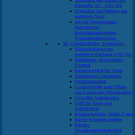
Schrauben und Bolzen aus
Edelstahl: A2 - AISI 304
Schrauben und Muttern aus
rostfreiem Stahl
Set zur Deckmontage-
Splintbolzen-
Befestigungsklammer-
Schraubenabdeckung
38 - Gasdruckfeder- Eisenwaren
Einbauschlösser aus
rostfreiem Edelstahl AISI 316
Einlaßriege- Bodenheber-
Überfall
Einsteckschloß für Türen
Elektrischer Lukenheber
Ferderzugschloß
Gasdruckfeder zum Öffnen
von Luken oder Motorhauben
Gewölbte Seitenkanten
Griff für Türen und
Zubehörteile
Klappscharniere- Stärke 2 mm
Kleine Schnappschloßen
Kleines
Druckknopfmöbelschloß