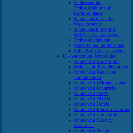
Schließventile-
Treibstoffhähne und
Borddurchlässe
Schnellanschlüsse für
Wassersysteme
Schnellanschlüsse fürr
WHALE Wassersysteme
Treibstoffschläuche
Wasserhähne und Duschen
Zubehör für Wassersysteme
43 - Anoden und Motorbalge
Anoden für Bootsrumpf
Wellen- und Propelleranoden
Anoden für Ruder und
Trimmklappen
Anoden für Wärmetauscher
Anoden für Jetantriebe
Anoden für BMW
Anoden für BUKH
Anoden für Honda
Anoden für Johnson Evinrude
Anoden für Lombardini
Anoden für Mercury
Mercruiser
Anoden für Parsun