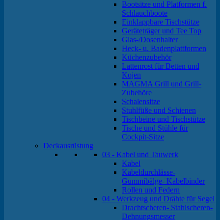
Bootsitze und Platformen f.
Schlauchboote
Einklappbare Tischstütze
Geräteträger und Tee Top
Glas-/Dosenhalter
Heck- u. Badenplattformen
Küchenzubehör
Lattenrost für Betten und
Kojen
MAGMA Grill und Grill-
Zubehöre
Schalensitze
Stuhlfüße und Schienen
Tischbeine und Tischstütze
Tische und Stühle für
Cockpit-Sitze
Deckausrüstung
03 - Kabel und Tauwerk
Kabel
Kabeldurchlässe-
Gummibälge- Kabelbinder
Rollen und Federn
04 - Werkzeug und Drähte für Segel
Drachtscheren- Stahlscheren-
Dehnungsmesser