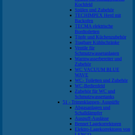
Kochfeld
Spülen und Zubehör
TECHIMPEX Herd mit
Backofen
TECMA elektrische
Bordtoiletten
Töpfe und Küchenzubehör
Tragbare Kühlschränke
Ventile für
Schmutzwasseranlagen
Warmwasserbereiter und
Zubehör
WC VACUUM BLUE
WAVE
WC- Toiletten und Zubehör
WC-Bedienfeld
Zubehör für WC und
Schmutzwassertanks
51 - Trimmklappen- Auspüffe
Abgasanlagen und
Schalldämpfer
Auspuff-Auslässe
Bennet Lagekorrektoren
Elektro-Lagekorrektoren von
LENCO