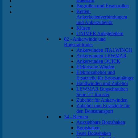
Edelstahl
Bugrollen und Ersatzrollen
Ketten-
Ankerkettenverbindungen
und Ankerzubehör
Klüsen
UNIMER Anlegefedern
02 - Ankerwinde und
Bugstrahlruder
Ankerwinden ITALWINCH
Ankerwinden LEWMAR
Ankerwinden QUICK
Elektrische Winden
Elektrozubehör und
Ersatzteile für Bootsanhänger
Handwinden und Zubehör
LEWMAR Bugschrauben
Serie TT thruster
Zubehör für Ankerwinden
Zubehör und Ersatzteile für
den Bootstransport
34 - Riemen
Ausziehbare Bootshaken
Bootshaken
Feste Bootshaken