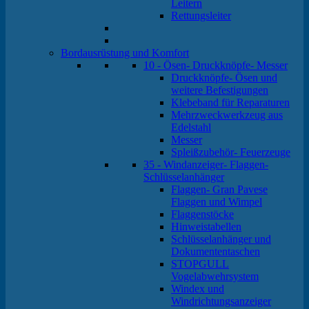
Leitern
Rettungsleiter
Bordausrüstung und Komfort
10 - Ösen- Druckknöpfe- Messer
Druckknöpfe- Ösen und
weitere Befestigungen
Klebeband für Reparaturen
Mehrzweckwerkzeug aus
Edelstahl
Messer
Spleißzubehör- Feuerzeuge
35 - Windanzeiger- Flaggen-
Schlüsselanhänger
Flaggen- Gran Pavese
Flaggen und Wimpel
Flaggenstöcke
Hinweistabellen
Schlüsselanhänger und
Dokumententaschen
STOPGULL
Vogelabwehrsystem
Windex und
Windrichtungsanzeiger