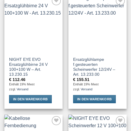
Add to
Add to
Wishlist
Wishlist
NIGHT EYE EVO
Ersatzglühlampe
Ersatzglühbirne 24 V
f.gesteuerten
100+100 W – Art.
Scheinwerfer 12/24V –
13.230.15
Art. 13.233.00
€
112.46
€
155.51
Enthält 19% Mwst
Enthält 19% Mwst
zzgl.
Versand
zzgl.
Versand
IN DEN WARENKORB
IN DEN WARENKORB
Add to
Add to