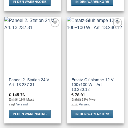
IN DEN WARENKORB
IN DEN WARENKORB
Add to
Add to
Wishlist
Wishlist
Paneel 2. Station 24 V –
Ersatz-Glühlampe 12 V
Art. 13.237.31
100+100 W – Art.
13.230.12
€
145.76
€
78.91
Enthält 19% Mwst
Enthält 19% Mwst
zzgl.
Versand
zzgl.
Versand
IN DEN WARENKORB
IN DEN WARENKORB