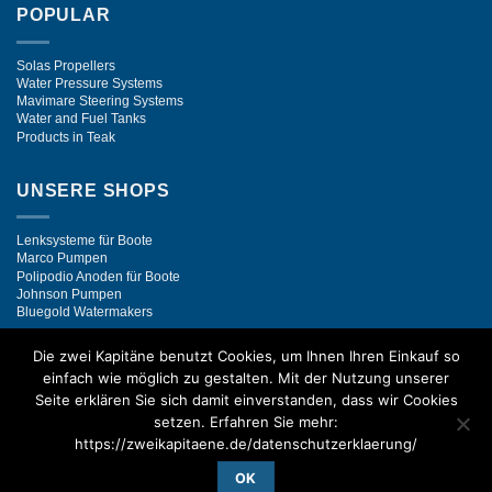
POPULAR
Solas Propellers
Water Pressure Systems
Mavimare Steering Systems
Water and Fuel Tanks
Products in Teak
UNSERE SHOPS
Lenksysteme für Boote
Marco Pumpen
Polipodio Anoden für Boote
Johnson Pumpen
Bluegold Watermakers
Die zwei Kapitäne benutzt Cookies, um Ihnen Ihren Einkauf so
einfach wie möglich zu gestalten. Mit der Nutzung unserer
Visa
PayPal
Stripe
MasterCard
Bank
Seite erklären Sie sich damit einverstanden, dass wir Cookies
Transfer
setzen. Erfahren Sie mehr:
Copyright 2005-2026 ©
Die zwei Kapitäne
GmbH
https://zweikapitaene.de/datenschutzerklaerung/
OK
VERTRAG WIDERRUFEN