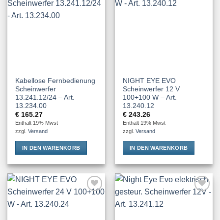
Wishlist
Wishlist
Kabellose Fernbedienung
NIGHT EYE EVO
Scheinwerfer
Scheinwerfer 12 V
13.241.12/24 – Art.
100+100 W – Art.
13.234.00
13.240.12
€
165.27
€
243.26
Enthält 19% Mwst
Enthält 19% Mwst
zzgl.
Versand
zzgl.
Versand
IN DEN WARENKORB
IN DEN WARENKORB
Add to
Add to
Wishlist
Wishlist