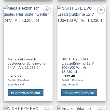
Add to
Add to
Wishlist
Wishlist
Mega elektronisch
NIGHT EYE EVO
gesteuerter Scheinwerfer
Ersatzglühbirne 12 V
24 V – Art. 13.236.24
100+100 W – Art.
13.230.14
€
282.27
€
112.46
Enthält 19% Mwst
Enthält 19% Mwst
zzgl.
Versand
zzgl.
Versand
IN DEN WARENKORB
IN DEN WARENKORB