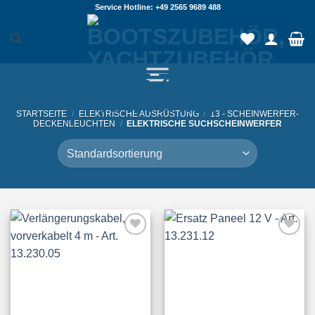
Zum
Service Hotline: +49 2565 9689 488
Inhalt
springen
STARTSEITE
/
ELEKTRISCHE AUSRÜSTUNG
/
13 - SCHEINWERFER-
DECKENLEUCHTEN
/
ELEKTRISCHE SUCHSCHEINWERFER
Add to
Add to
Wishlist
Wishlist