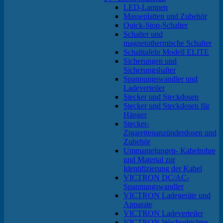
LED-Lampen
Masseplatten und Zubehör
Quick-Stop-Schalter
Schalter und
magnetothermische Schalter
Schalttafeln Modell ELITE
Sicherungen und
Sicherungshalter
Spannungswandler und
Ladeverteiler
Stecker und Steckdosen
Stecker und Steckdosen für
Hänger
Stecker-
Zigarettenanzünderdosen und
Zubehör
Ummantelungen- Kabelrohre
und Material zur
Identifizierung der Kabel
VICTRON DC/AC-
Spannungswandler
VICTRON Ladegeräte und
Apparate
VICTRON Ladeverteiler
VICTRON Wechselrichter