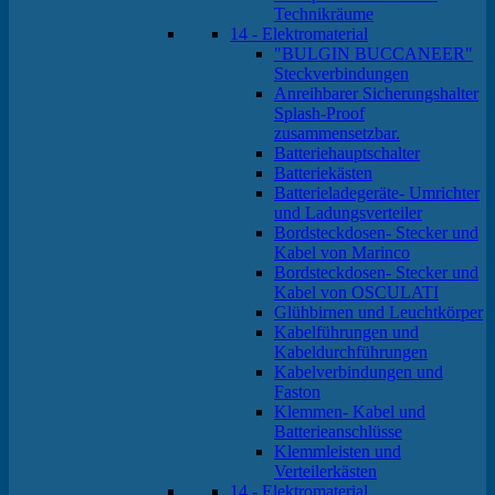
Technikräume
14 - Elektromaterial
"BULGIN BUCCANEER"
Steckverbindungen
Anreihbarer Sicherungshalter
Splash-Proof
zusammensetzbar.
Batteriehauptschalter
Batteriekästen
Batterieladegeräte- Umrichter
und Ladungsverteiler
Bordsteckdosen- Stecker und
Kabel von Marinco
Bordsteckdosen- Stecker und
Kabel von OSCULATI
Glühbirnen und Leuchtkörper
Kabelführungen und
Kabeldurchführungen
Kabelverbindungen und
Faston
Klemmen- Kabel und
Batterieanschlüsse
Klemmleisten und
Verteilerkästen
14 - Elektromaterial