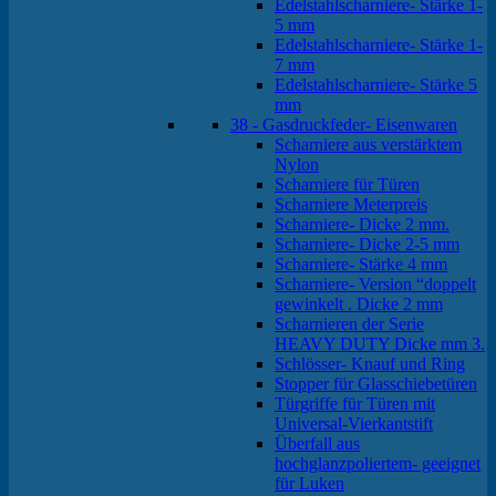
Edelstahlscharniere- Stärke 1-
5 mm
Edelstahlscharniere- Stärke 1-
7 mm
Edelstahlscharniere- Stärke 5
mm
38 - Gasdruckfeder- Eisenwaren
Scharniere aus verstärktem
Nylon
Scharniere für Türen
Scharniere Meterpreis
Scharniere- Dicke 2 mm.
Scharniere- Dicke 2-5 mm
Scharniere- Stärke 4 mm
Scharniere- Version “doppelt
gewinkelt . Dicke 2 mm
Scharnieren der Serie
HEAVY DUTY Dicke mm 3.
Schlösser- Knauf und Ring
Stopper für Glasschiebetüren
Türgriffe für Türen mit
Universal-Vierkantstift
Überfall aus
hochglanzpoliertem- geeignet
für Luken