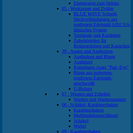
Eisenwaren zum Spleiss
05 - Werkzeuge und Drähte
BLUE WAVE Schnell-
Steckverbindungen aus
rostfreiem Edelstahl AISI 316-
dänisches System
Terminale und Karabiner
Zubehörteilen für
Rettungsleinen und Kauschen
39 - Augen und Augbolzen
Augbolzen und Ringe
Augbügel
Klappbares Auge "Pad -Eye"
Ringe aus poliertem-
rostfreiem Edelstahl-
geschweißt
U-Bolzen
07 - Wanten und Zubehör
Wanten und Wantenspanner
08 - Schäkel- Karabinerhaken
Karabinerhaken
Multifunktionsschlüssel
Schäkel
Wirbel
09 - Karabinerhaken