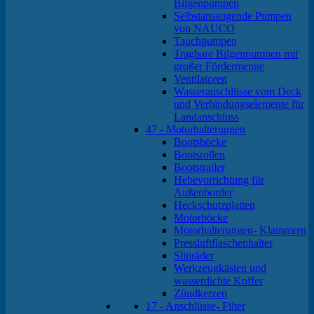
Bilgenpumpen
Selbstansaugende Pumpen
von NAUCO
Tauchpumpen
Tragbare Bilgenpumpen mit
großer Fördermenge
Ventilatoren
Wasseranschlüsse vom Deck
und Verbindungselemente für
Landanschluss
47 - Motorhalterungen
Bootsböcke
Bootsrollen
Bootstrailer
Hebevorrichtung für
Außenborder
Heckschutzplatten
Motorböcke
Motorhalterungen- Klammern
Pressluftflaschenhalter
Slipräder
Werkzeugkästen und
wasserdichte Koffer
Zündkerzen
17 - Anschlüsse- Filter