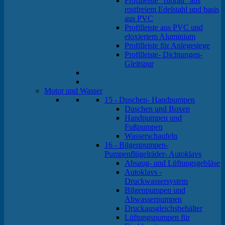
Profilleiste "rubrail" aus
rostfreiem Edelstahl und basis
aus PVC
Profilleiste aus PVC und
eloxiertem Aluminium
Profilleiste für Anlegestege
Profilleiste- Dichtungen-
Gleitspur
Motor und Wasser
15 - Duschen- Handpumpen
Duschen und Boxen
Handpumpen und
Fußpumpen
Wasserschaufeln
16 - Bilgenpumpen-
Pumpenflügelräder- Autoklavs
Absaug- und Lüftungsgebläse
Autoklavs -
Druckwassersystem
Bilgenpumpen und
Abwasserpumpen
Druckausgleichsbehälter
Lüftungspumpen für