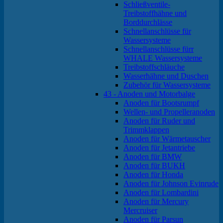
Schließventile-
Treibstoffhähne und
Borddurchlässe
Schnellanschlüsse für
Wassersysteme
Schnellanschlüsse fürr
WHALE Wassersysteme
Treibstoffschläuche
Wasserhähne und Duschen
Zubehör für Wassersysteme
43 - Anoden und Motorbalge
Anoden für Bootsrumpf
Wellen- und Propelleranoden
Anoden für Ruder und
Trimmklappen
Anoden für Wärmetauscher
Anoden für Jetantriebe
Anoden für BMW
Anoden für BUKH
Anoden für Honda
Anoden für Johnson Evinrude
Anoden für Lombardini
Anoden für Mercury
Mercruiser
Anoden für Parsun