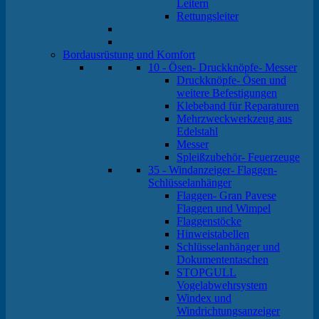
Leitern
Rettungsleiter
Bordausrüstung und Komfort
10 - Ösen- Druckknöpfe- Messer
Druckknöpfe- Ösen und
weitere Befestigungen
Klebeband für Reparaturen
Mehrzweckwerkzeug aus
Edelstahl
Messer
Spleißzubehör- Feuerzeuge
35 - Windanzeiger- Flaggen-
Schlüsselanhänger
Flaggen- Gran Pavese
Flaggen und Wimpel
Flaggenstöcke
Hinweistabellen
Schlüsselanhänger und
Dokumententaschen
STOPGULL
Vogelabwehrsystem
Windex und
Windrichtungsanzeiger