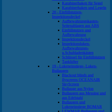
Karabinerhaken für Segel
Karabinerhaken und Legeln
20 - Einfüllstutzen-
Inspektionsdeckel
Aufbewahrungskasten-
Seitenablagen aus ABS
Einfüllstutzen und
Aufbewahrung
Inspektionsdeckel
Inspektionsluken-
Aufbewahrungs-
u.Schubladenkästen
Schlüssel für Einfüllstutzen
Tanklüfter
19 - Lukeneinstiege- Luken-
Bullaugen
Blackout blinds and
flyscreens OCEANAIR
SkyScreen
Bullauge aus Nylon
Bullaugen aus Messing und
aus Edelstahl
Bullaugen und
Lukeneinstiege BOMAR
LEWMAR Bullaugen und