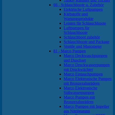
Tanks- Kanister und Trichter
66 - Schlauchboote u. Zubehör
Elektrische Luftpumpen
Klebstoffe und
Wartungsprodukte
Leisten für Schlauchboote
Luftpumpen für
Schlauchboote
Schlauchboot zubehör
Schlauchboote und Package
Ventile und Manometer
81 - Marco Pumpen
Marco Deckwaschpumpen
und Duschset
Marco Druckwasserpumpen
mit Druckwächter
Marco Eintauchpumpen
Marco Elektronische Pumpen
mit Bronzezahnrädern
Marco Elektronische
Süßwasserpumpen
Marco Pumpen mit
Bronzezahnrädern
Marco Pumpen mit Impeller
aus Nitrilgummi