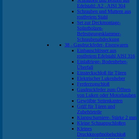
Schrauben und Bolzen aus
Edelstahl: A2 - AISI 304
Schrauben und Muttern aus
rostfreiem Stahl
Set zur Deckmontage-
Splintbolzen-
Befestigungsklammer-
Schraubenabdeckung
38 - Gasdruckfeder- Eisenwaren
Einbauschlösser aus
rostfreiem Edelstahl AISI 316
Einlaßriege- Bodenheber-
Überfall
Einsteckschloß für Türen
Elektrischer Lukenheber
Ferderzugschloß
Gasdruckfeder zum Öffnen
von Luken oder Motorhauben
Gewölbte Seitenkanten
Griff für Türen und
Zubehörteile
Klappscharniere- Stärke 2 mm
Kleine Schnappschloßen
Kleines
Druckknopfmöbelschloß