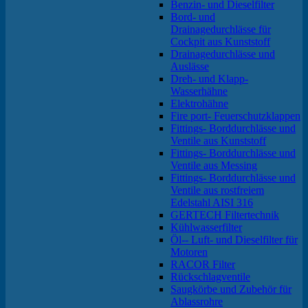
Benzin- und Dieselfilter
Bord- und
Drainagedurchlässe für
Cockpit aus Kunststoff
Drainagedurchlässe und
Auslässe
Dreh- und Klapp-
Wasserhähne
Elektrohähne
Fire port- Feuerschutzklappen
Fittings- Borddurchlässe und
Ventile aus Kunststoff
Fittings- Borddurchlässe und
Ventile aus Messing
Fittings- Borddurchlässe und
Ventile aus rostfreiem
Edelstahl AISI 316
GERTECH Filtertechnik
Kühlwasserfilter
Öl-- Luft- und Dieselfilter für
Motoren
RACOR Filter
Rückschlagventile
Saugkörbe und Zubehör für
Ablassrohre