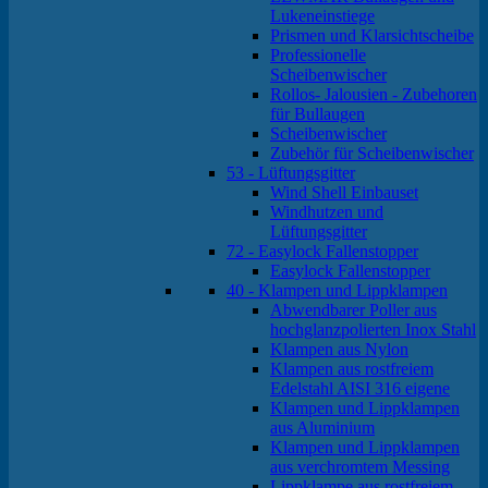
Lukeneinstiege
Prismen und Klarsichtscheibe
Professionelle
Scheibenwischer
Rollos- Jalousien - Zubehoren
für Bullaugen
Scheibenwischer
Zubehör für Scheibenwischer
53 - Lüftungsgitter
Wind Shell Einbauset
Windhutzen und
Lüftungsgitter
72 - Easylock Fallenstopper
Easylock Fallenstopper
40 - Klampen und Lippklampen
Abwendbarer Poller aus
hochglanzpolierten Inox Stahl
Klampen aus Nylon
Klampen aus rostfreiem
Edelstahl AISI 316 eigene
Klampen und Lippklampen
aus Aluminium
Klampen und Lippklampen
aus verchromtem Messing
Lippklampe aus rostfreiem