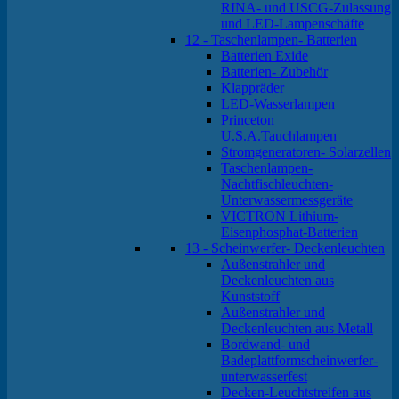
RINA- und USCG-Zulassung
und LED-Lampenschäfte
12 - Taschenlampen- Batterien
Batterien Exide
Batterien- Zubehör
Klappräder
LED-Wasserlampen
Princeton
U.S.A.Tauchlampen
Stromgeneratoren- Solarzellen
Taschenlampen-
Nachtfischleuchten-
Unterwassermessgeräte
VICTRON Lithium-
Eisenphosphat-Batterien
13 - Scheinwerfer- Deckenleuchten
Außenstrahler und
Deckenleuchten aus
Kunststoff
Außenstrahler und
Deckenleuchten aus Metall
Bordwand- und
Badeplattformscheinwerfer-
unterwasserfest
Decken-Leuchtstreifen aus