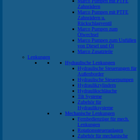
Marco Pumpen mit PTFE
Zahnrädern
Marco Pumpen mit PTFE
Zahnrädern u.
Rückschlagventil
Marco Pumpen zum
Ölwechsel
Marco Pumpen zum Unfüllen
von Diesel und Öl
Marco Zusatzteile
Lenkungen
Hydraulische Lenkungen
Hydraulische Steuerungen für
Außenborder
Hydraulische Steuerpumpen
Hydraulikzylindern
Hydraulikschläuche
Tilt Systeme
Zubehör für
Hydrauliksysteme
Mechanische Lenkungen
Fernbedienzüge für mech.
Lenkungen
Rotationssteueranlagen
Zubehör für mechanische