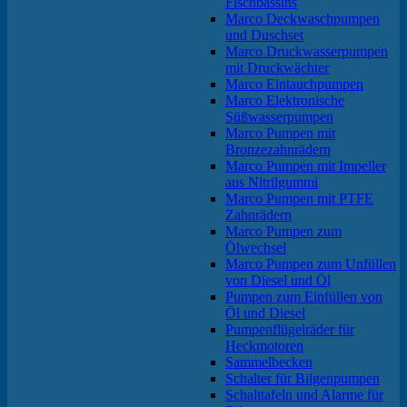
Fischbassins
Marco Deckwaschpumpen
und Duschset
Marco Druckwasserpumpen
mit Druckwächter
Marco Eintauchpumpen
Marco Elektronische
Süßwasserpumpen
Marco Pumpen mit
Bronzezahnrädern
Marco Pumpen mit Impeller
aus Nitrilgummi
Marco Pumpen mit PTFE
Zahnrädern
Marco Pumpen zum
Ölwechsel
Marco Pumpen zum Unfüllen
von Diesel und Öl
Pumpen zum Einfüllen von
Öl und Diesel
Pumpenflügelräder für
Heckmotoren
Sammelbecken
Schalter für Bilgenpumpen
Schalttafeln und Alarme für