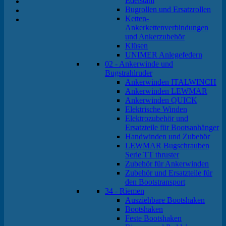
Edelstahl
Bugrollen und Ersatzrollen
Ketten-
Ankerkettenverbindungen
und Ankerzubehör
Klüsen
UNIMER Anlegefedern
02 - Ankerwinde und
Bugstrahlruder
Ankerwinden ITALWINCH
Ankerwinden LEWMAR
Ankerwinden QUICK
Elektrische Winden
Elektrozubehör und
Ersatzteile für Bootsanhänger
Handwinden und Zubehör
LEWMAR Bugschrauben
Serie TT thruster
Zubehör für Ankerwinden
Zubehör und Ersatzteile für
den Bootstransport
34 - Riemen
Ausziehbare Bootshaken
Bootshaken
Feste Bootshaken