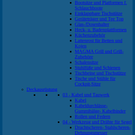
Bootsitze und Platformen f.
Schlauchboote
Einklappbare Tischstütze
Geräteträger und Tee Top
Glas-/Dosenhalter
Heck- u. Badenplattformen
Küchenzubehör
Lattenrost für Betten und
Kojen
MAGMA Grill und Grill-
Zubehöre
Schalensitze
Stuhlfüße und Schienen
Tischbeine und Tischstütze
Tische und Stühle für
Cockpit-Sitze
Deckausrüstung
03 - Kabel und Tauwerk
Kabel
Kabeldurchlässe-
Gummibälge- Kabelbinder
Rollen und Federn
04 - Werkzeug und Drähte für Segel
Drachtscheren- Stahlscheren-
Dehnungsmesser