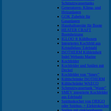
Schmutzwassertanks
Generatoren- Klima- und
Heizanlagen
GOK Zubehör für
Gasanlagen
Haushaltsgeräte für Boote
HEATER CRAFT
Bootsheizung
IGLOO ® Kühlboxen
Integriertes Kochfeld aus
Kristallglass/ Edelstahl
ISOTHERM Kühleinheit
Indel Webasto Marine
Kochfelder
Kochfelder und Spülen mit
Deckel
Kochfelder von “Smev”
Kühlschränke ISOTHERM
Kühlschränke WAECO
Schmutzwassertank "Waste"
SMEV integrierte Kochfelder
aus Edelstahl
Spirituskocher von ORIGO
oder Spiritus- + Elektrokocher
Spülen mit einklappbarem