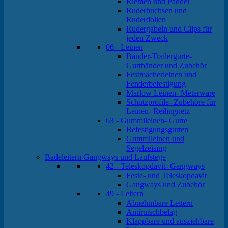
Riemen und Paddel
Ruderbuchsen und
Ruderdollen
Rudergabeln und Clips für
jeden Zweck
06 - Leinen
Bänder-Trailergurte-
Gurtbänder und Zubehör
Festmacherleinen und
Fenderbefestigung
Marlow Leinen- Meterware
Schutzprofile- Zubehöre für
Leinen- Reilingnetz
63 - Gummileinen- Gurte
Befestigungsgurten
Gummileinen und
Segelzeising
Badeleitern Gangways und Laufstege
42 - Teleskopdavit- Gangways
Feste- und Teleskopdavit
Gangways und Zubehör
49 - Leitern
Abnehmbare Leitern
Antirutschbelag
Klappbare und ausziehbare