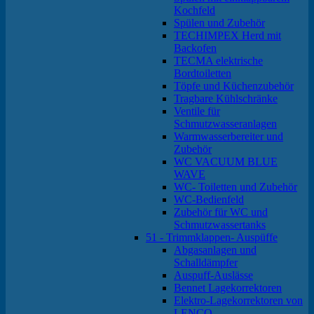
Kochfeld
Spülen und Zubehör
TECHIMPEX Herd mit
Backofen
TECMA elektrische
Bordtoiletten
Töpfe und Küchenzubehör
Tragbare Kühlschränke
Ventile für
Schmutzwasseranlagen
Warmwasserbereiter und
Zubehör
WC VACUUM BLUE
WAVE
WC- Toiletten und Zubehör
WC-Bedienfeld
Zubehör für WC und
Schmutzwassertanks
51 - Trimmklappen- Auspüffe
Abgasanlagen und
Schalldämpfer
Auspuff-Auslässe
Bennet Lagekorrektoren
Elektro-Lagekorrektoren von
LENCO