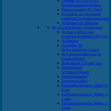
Original SUGATSUNE
Druckknopfmöbelschloss
Plattenvorreiber für Türen
Scharniere aus gegossem
rostfreiem hochglanzpoliertem
Scharniere aus Messing
38 - Gasdruckfeder- Eisenwaren
Aufbauschlösser aus
rostfreiem Edelstahl AISI 316
Aufhänger
Aussteller für
dichtschließende Luken
Befestigungsplättchen für
Gasdruckfeder
Bodenheber Lift and Turn
Bolzenriegel-
Schnappschlösser
Druckschnapper
Druckverschluss
Edelstahlscharniere- Stärke 0-
8 mm
Edelstahlscharniere- Stärke 1-
2 mm
Edelstahlscharniere- Stärke 1-
3 mm