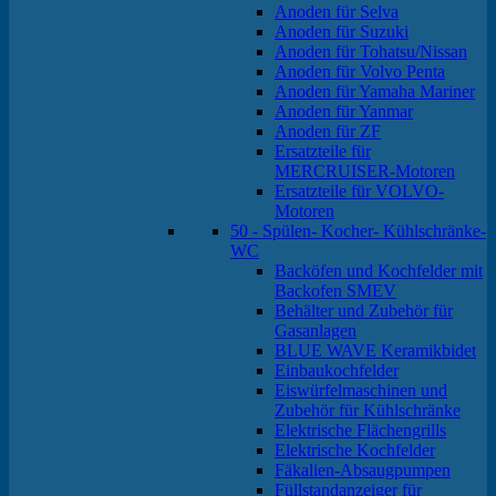
Anoden für Selva
Anoden für Suzuki
Anoden für Tohatsu/Nissan
Anoden für Volvo Penta
Anoden für Yamaha Mariner
Anoden für Yanmar
Anoden für ZF
Ersatzteile für
MERCRUISER-Motoren
Ersatzteile für VOLVO-
Motoren
50 - Spülen- Kocher- Kühlschränke-
WC
Backöfen und Kochfelder mit
Backofen SMEV
Behälter und Zubehör für
Gasanlagen
BLUE WAVE Keramikbidet
Einbaukochfelder
Eiswürfelmaschinen und
Zubehör für Kühlschränke
Elektrische Flächengrills
Elektrische Kochfelder
Fäkalien-Absaugpumpen
Füllstandanzeiger für