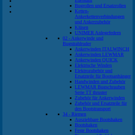
Edelstahl
Bugrollen und Ersatzrollen
Ketten-
Ankerkettenverbindungen
und Ankerzubehör
Klüsen
UNIMER Anlegefedern
02 - Ankerwinde und
Bugstrahlruder
Ankerwinden ITALWINCH
Ankerwinden LEWMAR
Ankerwinden QUICK
Elektrische Winden
Elektrozubehör und
Ersatzteile für Bootsanhänger
Handwinden und Zubehör
LEWMAR Bugschrauben
Serie TT thruster
Zubehör für Ankerwinden
Zubehör und Ersatzteile für
den Bootstransport
34 - Riemen
Ausziehbare Bootshaken
Bootshaken
Feste Bootshaken