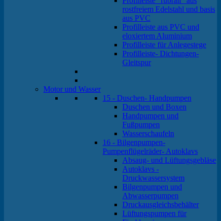
Profilleiste "rubrail" aus
rostfreiem Edelstahl und basis
aus PVC
Profilleiste aus PVC und
eloxiertem Aluminium
Profilleiste für Anlegestege
Profilleiste- Dichtungen-
Gleitspur
Motor und Wasser
15 - Duschen- Handpumpen
Duschen und Boxen
Handpumpen und
Fußpumpen
Wasserschaufeln
16 - Bilgenpumpen-
Pumpenflügelräder- Autoklavs
Absaug- und Lüftungsgebläse
Autoklavs -
Druckwassersystem
Bilgenpumpen und
Abwasserpumpen
Druckausgleichsbehälter
Lüftungspumpen für