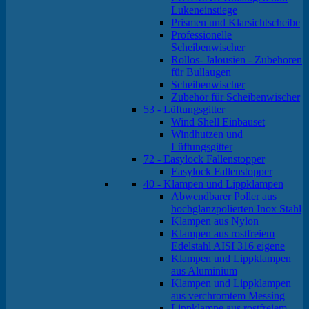
Lukeneinstiege
Prismen und Klarsichtscheibe
Professionelle
Scheibenwischer
Rollos- Jalousien - Zubehoren
für Bullaugen
Scheibenwischer
Zubehör für Scheibenwischer
53 - Lüftungsgitter
Wind Shell Einbauset
Windhutzen und
Lüftungsgitter
72 - Easylock Fallenstopper
Easylock Fallenstopper
40 - Klampen und Lippklampen
Abwendbarer Poller aus
hochglanzpolierten Inox Stahl
Klampen aus Nylon
Klampen aus rostfreiem
Edelstahl AISI 316 eigene
Klampen und Lippklampen
aus Aluminium
Klampen und Lippklampen
aus verchromtem Messing
Lippklampe aus rostfreiem