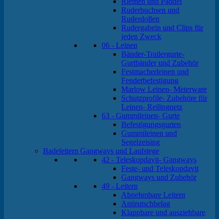
Riemen und Paddel
Ruderbuchsen und
Ruderdollen
Rudergabeln und Clips für
jeden Zweck
06 - Leinen
Bänder-Trailergurte-
Gurtbänder und Zubehör
Festmacherleinen und
Fenderbefestigung
Marlow Leinen- Meterware
Schutzprofile- Zubehöre für
Leinen- Reilingnetz
63 - Gummileinen- Gurte
Befestigungsgurten
Gummileinen und
Segelzeising
Badeleitern Gangways und Laufstege
42 - Teleskopdavit- Gangways
Feste- und Teleskopdavit
Gangways und Zubehör
49 - Leitern
Abnehmbare Leitern
Antirutschbelag
Klappbare und ausziehbare