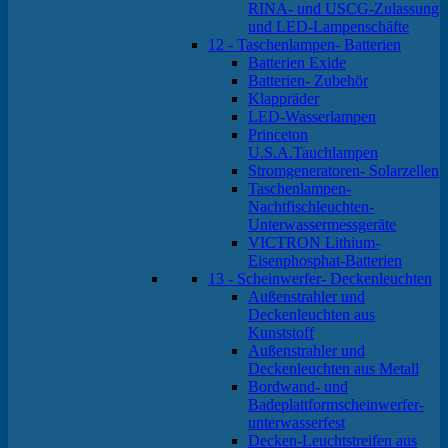
RINA- und USCG-Zulassung
und LED-Lampenschäfte
12 - Taschenlampen- Batterien
Batterien Exide
Batterien- Zubehör
Klappräder
LED-Wasserlampen
Princeton
U.S.A.Tauchlampen
Stromgeneratoren- Solarzellen
Taschenlampen-
Nachtfischleuchten-
Unterwassermessgeräte
VICTRON Lithium-
Eisenphosphat-Batterien
13 - Scheinwerfer- Deckenleuchten
Außenstrahler und
Deckenleuchten aus
Kunststoff
Außenstrahler und
Deckenleuchten aus Metall
Bordwand- und
Badeplattformscheinwerfer-
unterwasserfest
Decken-Leuchtstreifen aus