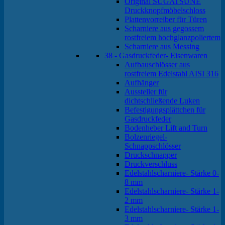
Original SUGATSUNE
Druckknopfmöbelschloss
Plattenvorreiber für Türen
Scharniere aus gegossem
rostfreiem hochglanzpoliertem
Scharniere aus Messing
38 - Gasdruckfeder- Eisenwaren
Aufbauschlösser aus
rostfreiem Edelstahl AISI 316
Aufhänger
Aussteller für
dichtschließende Luken
Befestigungsplättchen für
Gasdruckfeder
Bodenheber Lift and Turn
Bolzenriegel-
Schnappschlösser
Druckschnapper
Druckverschluss
Edelstahlscharniere- Stärke 0-
8 mm
Edelstahlscharniere- Stärke 1-
2 mm
Edelstahlscharniere- Stärke 1-
3 mm