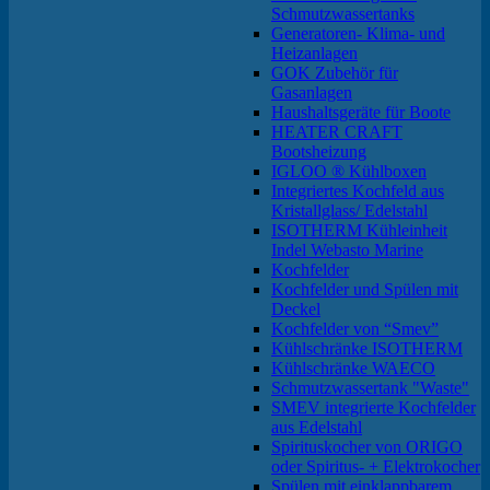
Schmutzwassertanks
Generatoren- Klima- und
Heizanlagen
GOK Zubehör für
Gasanlagen
Haushaltsgeräte für Boote
HEATER CRAFT
Bootsheizung
IGLOO ® Kühlboxen
Integriertes Kochfeld aus
Kristallglass/ Edelstahl
ISOTHERM Kühleinheit
Indel Webasto Marine
Kochfelder
Kochfelder und Spülen mit
Deckel
Kochfelder von “Smev”
Kühlschränke ISOTHERM
Kühlschränke WAECO
Schmutzwassertank "Waste"
SMEV integrierte Kochfelder
aus Edelstahl
Spirituskocher von ORIGO
oder Spiritus- + Elektrokocher
Spülen mit einklappbarem