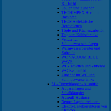
Kochfeld
Spülen und Zubehör
TECHIMPEX Herd mit
Backofen
TECMA elektrische
Bordtoiletten
Töpfe und Küchenzubehör
Tragbare Kühlschränke
Ventile für
Schmutzwasseranlagen
Warmwasserbereiter und
Zubehör
WC VACUUM BLUE
WAVE
WC- Toiletten und Zubehör
WC-Bedienfeld
Zubehör für WC und
Schmutzwassertanks
51 - Trimmklappen- Auspüffe
Abgasanlagen und
Schalldämpfer
Auspuff-Auslässe
Bennet Lagekorrektoren
Elektro-Lagekorrektoren von
LENCO