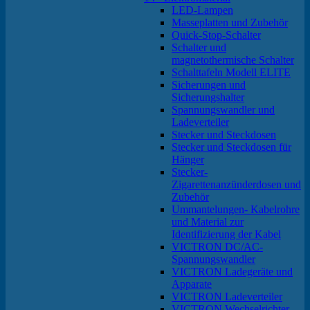
LED-Lampen
Masseplatten und Zubehör
Quick-Stop-Schalter
Schalter und
magnetothermische Schalter
Schalttafeln Modell ELITE
Sicherungen und
Sicherungshalter
Spannungswandler und
Ladeverteiler
Stecker und Steckdosen
Stecker und Steckdosen für
Hänger
Stecker-
Zigarettenanzünderdosen und
Zubehör
Ummantelungen- Kabelrohre
und Material zur
Identifizierung der Kabel
VICTRON DC/AC-
Spannungswandler
VICTRON Ladegeräte und
Apparate
VICTRON Ladeverteiler
VICTRON Wechselrichter