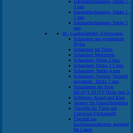
Edelstahlscharniere- Stärke 1-
5 mm
Edelstahlscharniere- Stärke 1-
7 mm
Edelstahlscharniere- Stärke 5
mm
38 - Gasdruckfeder- Eisenwaren
Scharniere aus verstärktem
Nylon
Scharniere für Türen
Scharniere Meterpreis
Scharniere- Dicke 2 mm.
Scharniere- Dicke 2-5 mm
Scharniere- Stärke 4 mm
Scharniere- Version “doppelt
gewinkelt . Dicke 2 mm
Scharnieren der Serie
HEAVY DUTY Dicke mm 3.
Schlösser- Knauf und Ring
Stopper für Glasschiebetüren
Türgriffe für Türen mit
Universal-Vierkantstift
Überfall aus
hochglanzpoliertem- geeignet
für Luken