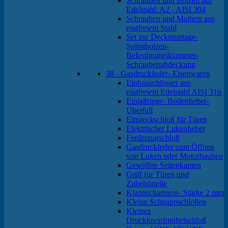
Schrauben und Bolzen aus
Edelstahl: A2 - AISI 304
Schrauben und Muttern aus
rostfreiem Stahl
Set zur Deckmontage-
Splintbolzen-
Befestigungsklammer-
Schraubenabdeckung
38 - Gasdruckfeder- Eisenwaren
Einbauschlösser aus
rostfreiem Edelstahl AISI 316
Einlaßriege- Bodenheber-
Überfall
Einsteckschloß für Türen
Elektrischer Lukenheber
Ferderzugschloß
Gasdruckfeder zum Öffnen
von Luken oder Motorhauben
Gewölbte Seitenkanten
Griff für Türen und
Zubehörteile
Klappscharniere- Stärke 2 mm
Kleine Schnappschloßen
Kleines
Druckknopfmöbelschloß