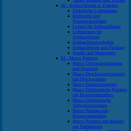
Tanks- Kanister und Trichter
66 - Schlauchboote u. Zubehör
Elektrische Luftpumpen
Klebstoffe und
Wartungsprodukte
Leisten für Schlauchboote
Luftpumpen für
Schlauchboote
Schlauchboot zubehör
Schlauchboote und Package
Ventile und Manometer
81 - Marco Pumpen
Marco Deckwaschpumpen
und Duschset
Marco Druckwasserpumpen
mit Druckwächter
Marco Eintauchpumpen
Marco Elektronische Pumpen
mit Bronzezahnrädern
Marco Elektronische
Süßwasserpumpen
Marco Pumpen mit
Bronzezahnrädern
Marco Pumpen mit Impeller
aus Nitrilgummi