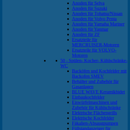
Anoden für Selva
Anoden für Suzuki
Anoden für Tohatsu/Nissan
Anoden für Volvo Penta
Anoden für Yamaha Mariner
Anoden für Yanmar
Anoden für ZF
Ersatzteile für
MERCRUISER-Motoren
Ersatzteile für VOLVO-
Motoren
50 - Spülen- Kocher- Kühlschränke-
WC
Backöfen und Kochfelder mit
Backofen SMEV
Behälter und Zubehör für
Gasanlagen
BLUE WAVE Keramikbidet
Einbaukochfelder
Eiswürfelmaschinen und
Zubehör für Kühlschränke
Elektrische Flächengrills
Elektrische Kochfelder
Fäkalien-Absaugpumpen
Füllstandanzeiger für