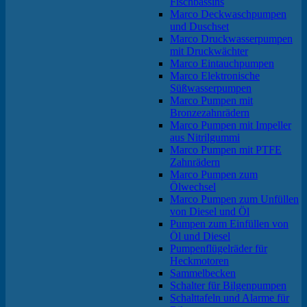
Fischbassins
Marco Deckwaschpumpen
und Duschset
Marco Druckwasserpumpen
mit Druckwächter
Marco Eintauchpumpen
Marco Elektronische
Süßwasserpumpen
Marco Pumpen mit
Bronzezahnrädern
Marco Pumpen mit Impeller
aus Nitrilgummi
Marco Pumpen mit PTFE
Zahnrädern
Marco Pumpen zum
Ölwechsel
Marco Pumpen zum Unfüllen
von Diesel und Öl
Pumpen zum Einfüllen von
Öl und Diesel
Pumpenflügelräder für
Heckmotoren
Sammelbecken
Schalter für Bilgenpumpen
Schalttafeln und Alarme für