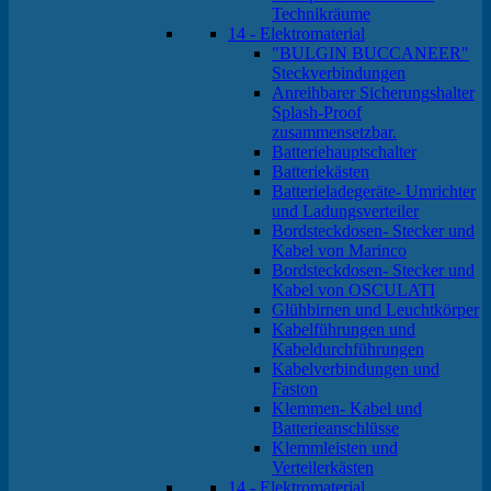
Technikräume
14 - Elektromaterial
"BULGIN BUCCANEER"
Steckverbindungen
Anreihbarer Sicherungshalter
Splash-Proof
zusammensetzbar.
Batteriehauptschalter
Batteriekästen
Batterieladegeräte- Umrichter
und Ladungsverteiler
Bordsteckdosen- Stecker und
Kabel von Marinco
Bordsteckdosen- Stecker und
Kabel von OSCULATI
Glühbirnen und Leuchtkörper
Kabelführungen und
Kabeldurchführungen
Kabelverbindungen und
Faston
Klemmen- Kabel und
Batterieanschlüsse
Klemmleisten und
Verteilerkästen
14 - Elektromaterial