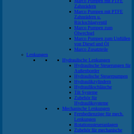
Marco Pumpen mit PTFE
Zahnrädern
Marco Pumpen mit PTFE
Zahnrädern u.
Rückschlagventil
Marco Pumpen zum
Ölwechsel
Marco Pumpen zum Unfüllen
von Diesel und Öl
Marco Zusatzteile
Lenkungen
Hydraulische Lenkungen
Hydraulische Steuerungen für
Außenborder
Hydraulische Steuerpumpen
Hydraulikzylindern
Hydraulikschläuche
Tilt Systeme
Zubehör für
Hydrauliksysteme
Mechanische Lenkungen
Fernbedienzüge für mech.
Lenkungen
Rotationssteueranlagen
Zubehör für mechanische