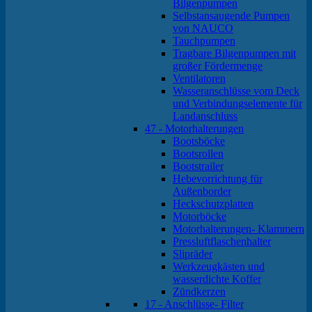
Bilgenpumpen
Selbstansaugende Pumpen
von NAUCO
Tauchpumpen
Tragbare Bilgenpumpen mit
großer Fördermenge
Ventilatoren
Wasseranschlüsse vom Deck
und Verbindungselemente für
Landanschluss
47 - Motorhalterungen
Bootsböcke
Bootsrollen
Bootstrailer
Hebevorrichtung für
Außenborder
Heckschutzplatten
Motorböcke
Motorhalterungen- Klammern
Pressluftflaschenhalter
Slipräder
Werkzeugkästen und
wasserdichte Koffer
Zündkerzen
17 - Anschlüsse- Filter