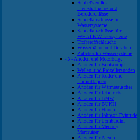
Schließventile-
Treibstoffhähne und
Borddurchlässe
Schnellanschlüsse für
Wassersysteme
Schnellanschlüsse fürr
WHALE Wassersysteme
Treibstoffschläuche
Wasserhähne und Duschen
Zubehör für Wassersysteme
43 - Anoden und Motorbalge
Anoden für Bootsrumpf
Wellen- und Propelleranoden
Anoden für Ruder und
Trimmklappen
Anoden für Wärmetauscher
Anoden für Jetantriebe
Anoden für BMW
Anoden für BUKH
Anoden für Honda
Anoden für Johnson Evinrude
Anoden für Lombardini
Anoden für Mercury
Mercruiser
Anoden für Parsun