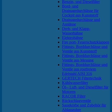
Benzin- und Dieselfilter
Bord- und
Drainagedurchlässe für
Cockpit aus Kunststoff
Drainagedurchlässe und
Auslässe
Dreh- und Klapp-
Wasserhähne
Elektrohähne
Fire port- Feuerschutzklappen
Fittings- Borddurchlässe und
Ventile aus Kunststoff
Fittings- Borddurchlässe und
Ventile aus Messing
Fittings- Borddurchlässe und
Ventile aus rostfreiem
Edelstahl AISI 316
GERTECH Filtertechnik
Kühlwasserfilter
Öl-- Luft- und Dieselfilter für
Motoren
RACOR Filter
Rückschlagventile
Saugkörbe und Zubehör für
Ablassrohre