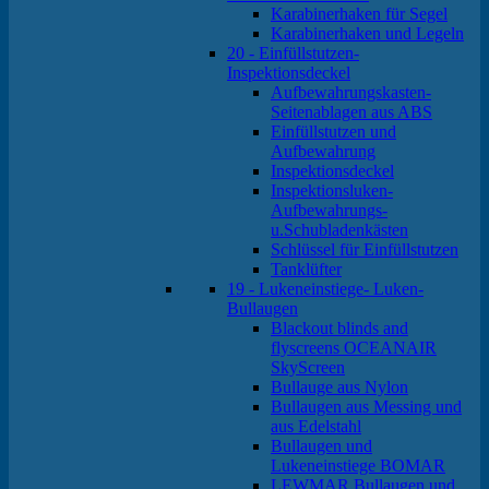
Karabinerhaken für Segel
Karabinerhaken und Legeln
20 - Einfüllstutzen-
Inspektionsdeckel
Aufbewahrungskasten-
Seitenablagen aus ABS
Einfüllstutzen und
Aufbewahrung
Inspektionsdeckel
Inspektionsluken-
Aufbewahrungs-
u.Schubladenkästen
Schlüssel für Einfüllstutzen
Tanklüfter
19 - Lukeneinstiege- Luken-
Bullaugen
Blackout blinds and
flyscreens OCEANAIR
SkyScreen
Bullauge aus Nylon
Bullaugen aus Messing und
aus Edelstahl
Bullaugen und
Lukeneinstiege BOMAR
LEWMAR Bullaugen und