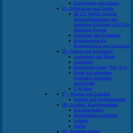
Eisenwaren zum Spleiss
05 - Werkzeuge und Drähte
BLUE WAVE Schnell-
Steckverbindungen aus
rostfreiem Edelstahl AISI 316-
dänisches System
Terminale und Karabiner
Zubehörteilen für
Rettungsleinen und Kauschen
39 - Augen und Augbolzen
Augbolzen und Ringe
Augbügel
Klappbares Auge "Pad -Eye"
Ringe aus poliertem-
rostfreiem Edelstahl-
geschweißt
U-Bolzen
07 - Wanten und Zubehör
Wanten und Wantenspanner
08 - Schäkel- Karabinerhaken
Karabinerhaken
Multifunktionsschlüssel
Schäkel
Wirbel
09 - Karabinerhaken