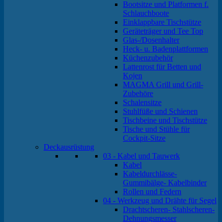
Bootsitze und Platformen f.
Schlauchboote
Einklappbare Tischstütze
Geräteträger und Tee Top
Glas-/Dosenhalter
Heck- u. Badenplattformen
Küchenzubehör
Lattenrost für Betten und
Kojen
MAGMA Grill und Grill-
Zubehöre
Schalensitze
Stuhlfüße und Schienen
Tischbeine und Tischstütze
Tische und Stühle für
Cockpit-Sitze
Deckausrüstung
03 - Kabel und Tauwerk
Kabel
Kabeldurchlässe-
Gummibälge- Kabelbinder
Rollen und Federn
04 - Werkzeug und Drähte für Segel
Drachtscheren- Stahlscheren-
Dehnungsmesser