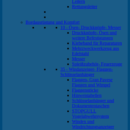
Leitern
Rettungsleiter
Bordausrüstung und Komfort
10 - Ösen- Druckknöpfe- Messer
Druckknöpfe- Ösen und
weitere Befestigungen
Klebeband für Reparaturen
Mehrzweckwerkzeug aus
Edelstahl
Messer
Spleißzubehör- Feuerzeuge
35 - Windanzeiger- Flaggen-
Schlüsselanhänger
Flaggen- Gran Pavese
Flaggen und Wimpel
Flaggenstöcke
Hinweistabellen
Schlüsselanhänger und
Dokumententaschen
STOPGULL
Vogelabwehrsystem
Windex und
Windrichtungsanzeiger