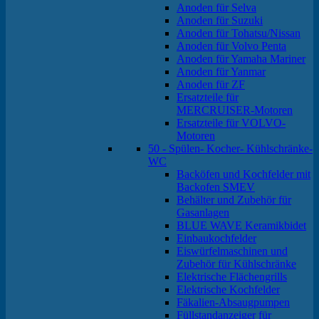
Anoden für Selva
Anoden für Suzuki
Anoden für Tohatsu/Nissan
Anoden für Volvo Penta
Anoden für Yamaha Mariner
Anoden für Yanmar
Anoden für ZF
Ersatzteile für
MERCRUISER-Motoren
Ersatzteile für VOLVO-
Motoren
50 - Spülen- Kocher- Kühlschränke-
WC
Backöfen und Kochfelder mit
Backofen SMEV
Behälter und Zubehör für
Gasanlagen
BLUE WAVE Keramikbidet
Einbaukochfelder
Eiswürfelmaschinen und
Zubehör für Kühlschränke
Elektrische Flächengrills
Elektrische Kochfelder
Fäkalien-Absaugpumpen
Füllstandanzeiger für