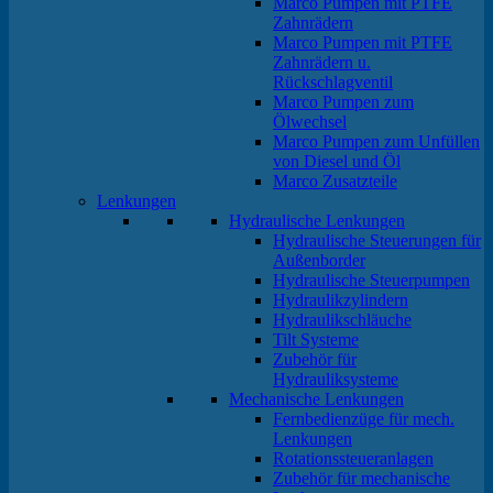
Marco Pumpen mit PTFE
Zahnrädern
Marco Pumpen mit PTFE
Zahnrädern u.
Rückschlagventil
Marco Pumpen zum
Ölwechsel
Marco Pumpen zum Unfüllen
von Diesel und Öl
Marco Zusatzteile
Lenkungen
Hydraulische Lenkungen
Hydraulische Steuerungen für
Außenborder
Hydraulische Steuerpumpen
Hydraulikzylindern
Hydraulikschläuche
Tilt Systeme
Zubehör für
Hydrauliksysteme
Mechanische Lenkungen
Fernbedienzüge für mech.
Lenkungen
Rotationssteueranlagen
Zubehör für mechanische