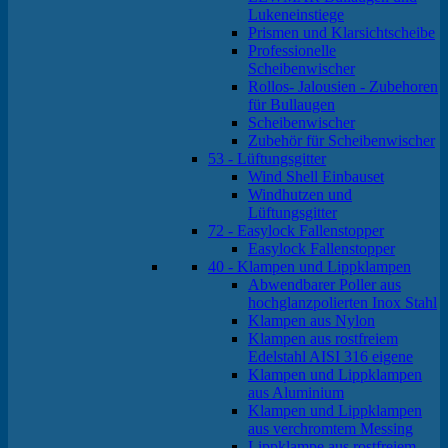
Lukeneinstiege
Prismen und Klarsichtscheibe
Professionelle
Scheibenwischer
Rollos- Jalousien - Zubehoren
für Bullaugen
Scheibenwischer
Zubehör für Scheibenwischer
53 - Lüftungsgitter
Wind Shell Einbauset
Windhutzen und
Lüftungsgitter
72 - Easylock Fallenstopper
Easylock Fallenstopper
40 - Klampen und Lippklampen
Abwendbarer Poller aus
hochglanzpolierten Inox Stahl
Klampen aus Nylon
Klampen aus rostfreiem
Edelstahl AISI 316 eigene
Klampen und Lippklampen
aus Aluminium
Klampen und Lippklampen
aus verchromtem Messing
Lippklampe aus rostfreiem