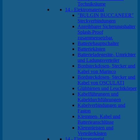
Technikräume
14 - Elektromaterial
"BULGIN BUCCANEER"
Steckverbindungen
Anreihbarer Sicherungshalter
Splash-Proof
zusammensetzbar.
Batteriehauptschalter
Batteriekästen
Batterieladegeräte- Umrichter
und Ladungsverteiler
Bordsteckdosen- Stecker und
Kabel von Marinco
Bordsteckdosen- Stecker und
Kabel von OSCULATI
Glühbirnen und Leuchtkörper
Kabelführungen und
Kabeldurchführungen
Kabelverbindungen und
Faston
Klemmen- Kabel und
Batterieanschlüsse
Klemmleisten und
Verteilerkästen
14 - Elektromaterial