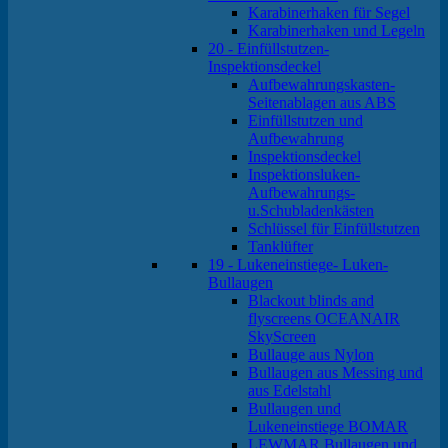
Karabinerhaken für Segel
Karabinerhaken und Legeln
20 - Einfüllstutzen-
Inspektionsdeckel
Aufbewahrungskasten-
Seitenablagen aus ABS
Einfüllstutzen und
Aufbewahrung
Inspektionsdeckel
Inspektionsluken-
Aufbewahrungs-
u.Schubladenkästen
Schlüssel für Einfüllstutzen
Tanklüfter
19 - Lukeneinstiege- Luken-
Bullaugen
Blackout blinds and
flyscreens OCEANAIR
SkyScreen
Bullauge aus Nylon
Bullaugen aus Messing und
aus Edelstahl
Bullaugen und
Lukeneinstiege BOMAR
LEWMAR Bullaugen und