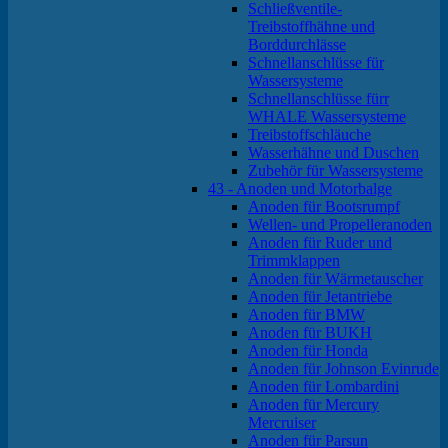
Schließventile-
Treibstoffhähne und
Borddurchlässe
Schnellanschlüsse für
Wassersysteme
Schnellanschlüsse fürr
WHALE Wassersysteme
Treibstoffschläuche
Wasserhähne und Duschen
Zubehör für Wassersysteme
43 - Anoden und Motorbalge
Anoden für Bootsrumpf
Wellen- und Propelleranoden
Anoden für Ruder und
Trimmklappen
Anoden für Wärmetauscher
Anoden für Jetantriebe
Anoden für BMW
Anoden für BUKH
Anoden für Honda
Anoden für Johnson Evinrude
Anoden für Lombardini
Anoden für Mercury
Mercruiser
Anoden für Parsun