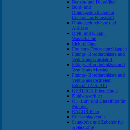
Benzin- und Dieselfilter
Bord- und
Drainagedurchlässe für
Cockpit aus Kunststoff
Drainagedurchlässe und
Auslässe
Dreh- und Klapp-
Wasserhähne
Elektrohähne
Fire port- Feuerschutzklappen
Fittings- Borddurchlässe und
Ventile aus Kunststoff
Fittings- Borddurchlässe und
Ventile aus Messing
Fittings- Borddurchlässe und
Ventile aus rostfreiem
Edelstahl AISI 316
GERTECH Filtertechnik
Kühlwasserfilter
Öl-- Luft- und Dieselfilter für
Motoren
RACOR Filter
Rückschlagventile
Saugkörbe und Zubehör für
Ablassrohre