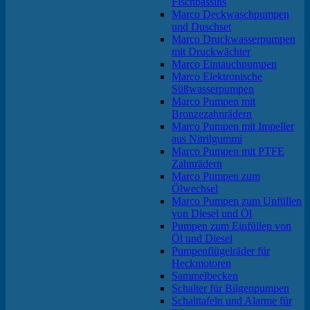
Fischbassins
Marco Deckwaschpumpen
und Duschset
Marco Druckwasserpumpen
mit Druckwächter
Marco Eintauchpumpen
Marco Elektronische
Süßwasserpumpen
Marco Pumpen mit
Bronzezahnrädern
Marco Pumpen mit Impeller
aus Nitrilgummi
Marco Pumpen mit PTFE
Zahnrädern
Marco Pumpen zum
Ölwechsel
Marco Pumpen zum Unfüllen
von Diesel und Öl
Pumpen zum Einfüllen von
Öl und Diesel
Pumpenflügelräder für
Heckmotoren
Sammelbecken
Schalter für Bilgenpumpen
Schalttafeln und Alarme für