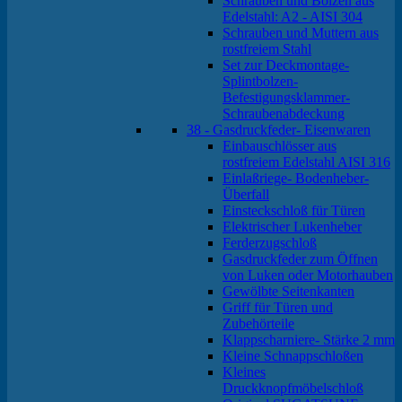
Schrauben und Bolzen aus
Edelstahl: A2 - AISI 304
Schrauben und Muttern aus
rostfreiem Stahl
Set zur Deckmontage-
Splintbolzen-
Befestigungsklammer-
Schraubenabdeckung
38 - Gasdruckfeder- Eisenwaren
Einbauschlösser aus
rostfreiem Edelstahl AISI 316
Einlaßriege- Bodenheber-
Überfall
Einsteckschloß für Türen
Elektrischer Lukenheber
Ferderzugschloß
Gasdruckfeder zum Öffnen
von Luken oder Motorhauben
Gewölbte Seitenkanten
Griff für Türen und
Zubehörteile
Klappscharniere- Stärke 2 mm
Kleine Schnappschloßen
Kleines
Druckknopfmöbelschloß