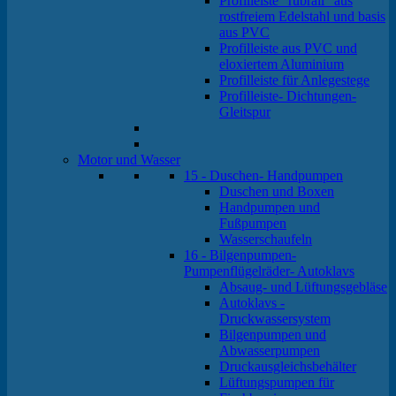
Profilleiste "rubrail" aus
rostfreiem Edelstahl und basis
aus PVC
Profilleiste aus PVC und
eloxiertem Aluminium
Profilleiste für Anlegestege
Profilleiste- Dichtungen-
Gleitspur
Motor und Wasser
15 - Duschen- Handpumpen
Duschen und Boxen
Handpumpen und
Fußpumpen
Wasserschaufeln
16 - Bilgenpumpen-
Pumpenflügelräder- Autoklavs
Absaug- und Lüftungsgebläse
Autoklavs -
Druckwassersystem
Bilgenpumpen und
Abwasserpumpen
Druckausgleichsbehälter
Lüftungspumpen für