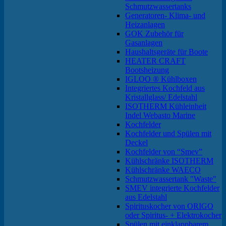
Schmutzwassertanks
Generatoren- Klima- und
Heizanlagen
GOK Zubehör für
Gasanlagen
Haushaltsgeräte für Boote
HEATER CRAFT
Bootsheizung
IGLOO ® Kühlboxen
Integriertes Kochfeld aus
Kristallglass/ Edelstahl
ISOTHERM Kühleinheit
Indel Webasto Marine
Kochfelder
Kochfelder und Spülen mit
Deckel
Kochfelder von “Smev”
Kühlschränke ISOTHERM
Kühlschränke WAECO
Schmutzwassertank "Waste"
SMEV integrierte Kochfelder
aus Edelstahl
Spirituskocher von ORIGO
oder Spiritus- + Elektrokocher
Spülen mit einklappbarem