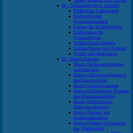
Tanks- Kanister und Trichter
66 - Schlauchboote u. Zubehör
Elektrische Luftpumpen
Klebstoffe und
Wartungsprodukte
Leisten für Schlauchboote
Luftpumpen für
Schlauchboote
Schlauchboot zubehör
Schlauchboote und Package
Ventile und Manometer
81 - Marco Pumpen
Marco Deckwaschpumpen
und Duschset
Marco Druckwasserpumpen
mit Druckwächter
Marco Eintauchpumpen
Marco Elektronische Pumpen
mit Bronzezahnrädern
Marco Elektronische
Süßwasserpumpen
Marco Pumpen mit
Bronzezahnrädern
Marco Pumpen mit Impeller
aus Nitrilgummi