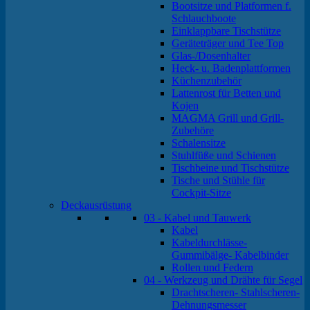
Bootsitze und Platformen f.
Schlauchboote
Einklappbare Tischstütze
Geräteträger und Tee Top
Glas-/Dosenhalter
Heck- u. Badenplattformen
Küchenzubehör
Lattenrost für Betten und
Kojen
MAGMA Grill und Grill-
Zubehöre
Schalensitze
Stuhlfüße und Schienen
Tischbeine und Tischstütze
Tische und Stühle für
Cockpit-Sitze
Deckausrüstung
03 - Kabel und Tauwerk
Kabel
Kabeldurchlässe-
Gummibälge- Kabelbinder
Rollen und Federn
04 - Werkzeug und Drähte für Segel
Drachtscheren- Stahlscheren-
Dehnungsmesser