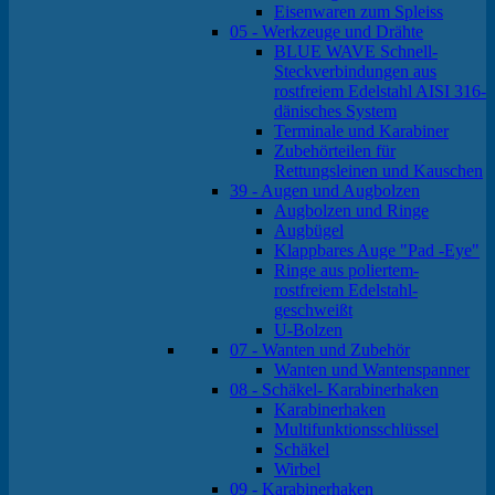
Eisenwaren zum Spleiss
05 - Werkzeuge und Drähte
BLUE WAVE Schnell-
Steckverbindungen aus
rostfreiem Edelstahl AISI 316-
dänisches System
Terminale und Karabiner
Zubehörteilen für
Rettungsleinen und Kauschen
39 - Augen und Augbolzen
Augbolzen und Ringe
Augbügel
Klappbares Auge "Pad -Eye"
Ringe aus poliertem-
rostfreiem Edelstahl-
geschweißt
U-Bolzen
07 - Wanten und Zubehör
Wanten und Wantenspanner
08 - Schäkel- Karabinerhaken
Karabinerhaken
Multifunktionsschlüssel
Schäkel
Wirbel
09 - Karabinerhaken