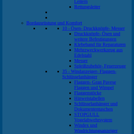
Leitern
Rettungsleiter
Bordausrüstung und Komfort
10 - Ösen- Druckknöpfe- Messer
Druckknöpfe- Ösen und
weitere Befestigungen
Klebeband für Reparaturen
Mehrzweckwerkzeug aus
Edelstahl
Messer
Spleißzubehör- Feuerzeuge
35 - Windanzeiger- Flaggen-
Schlüsselanhänger
Flaggen- Gran Pavese
Flaggen und Wimpel
Flaggenstöcke
Hinweistabellen
Schlüsselanhänger und
Dokumententaschen
STOPGULL
Vogelabwehrsystem
Windex und
Windrichtungsanzeiger