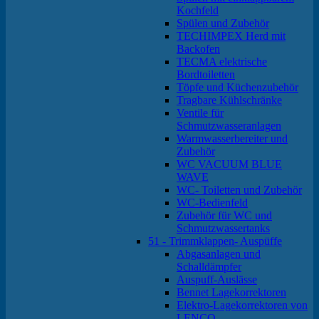
Kochfeld
Spülen und Zubehör
TECHIMPEX Herd mit
Backofen
TECMA elektrische
Bordtoiletten
Töpfe und Küchenzubehör
Tragbare Kühlschränke
Ventile für
Schmutzwasseranlagen
Warmwasserbereiter und
Zubehör
WC VACUUM BLUE
WAVE
WC- Toiletten und Zubehör
WC-Bedienfeld
Zubehör für WC und
Schmutzwassertanks
51 - Trimmklappen- Auspüffe
Abgasanlagen und
Schalldämpfer
Auspuff-Auslässe
Bennet Lagekorrektoren
Elektro-Lagekorrektoren von
LENCO