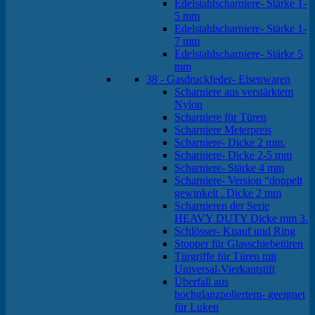
Edelstahlscharniere- Stärke 1-
5 mm
Edelstahlscharniere- Stärke 1-
7 mm
Edelstahlscharniere- Stärke 5
mm
38 - Gasdruckfeder- Eisenwaren
Scharniere aus verstärktem
Nylon
Scharniere für Türen
Scharniere Meterpreis
Scharniere- Dicke 2 mm.
Scharniere- Dicke 2-5 mm
Scharniere- Stärke 4 mm
Scharniere- Version “doppelt
gewinkelt . Dicke 2 mm
Scharnieren der Serie
HEAVY DUTY Dicke mm 3.
Schlösser- Knauf und Ring
Stopper für Glasschiebetüren
Türgriffe für Türen mit
Universal-Vierkantstift
Überfall aus
hochglanzpoliertem- geeignet
für Luken