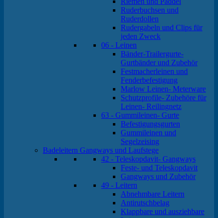
Riemen und Paddel
Ruderbuchsen und
Ruderdollen
Rudergabeln und Clips für
jeden Zweck
06 - Leinen
Bänder-Trailergurte-
Gurtbänder und Zubehör
Festmacherleinen und
Fenderbefestigung
Marlow Leinen- Meterware
Schutzprofile- Zubehöre für
Leinen- Reilingnetz
63 - Gummileinen- Gurte
Befestigungsgurten
Gummileinen und
Segelzeising
Badeleitern Gangways und Laufstege
42 - Teleskopdavit- Gangways
Feste- und Teleskopdavit
Gangways und Zubehör
49 - Leitern
Abnehmbare Leitern
Antirutschbelag
Klappbare und ausziehbare