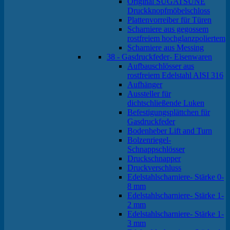
Original SUGATSUNE
Druckknopfmöbelschloss
Plattenvorreiber für Türen
Scharniere aus gegossem
rostfreiem hochglanzpoliertem
Scharniere aus Messing
38 - Gasdruckfeder- Eisenwaren
Aufbauschlösser aus
rostfreiem Edelstahl AISI 316
Aufhänger
Aussteller für
dichtschließende Luken
Befestigungsplättchen für
Gasdruckfeder
Bodenheber Lift and Turn
Bolzenriegel-
Schnappschlösser
Druckschnapper
Druckverschluss
Edelstahlscharniere- Stärke 0-
8 mm
Edelstahlscharniere- Stärke 1-
2 mm
Edelstahlscharniere- Stärke 1-
3 mm