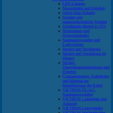
LED-Lampen
Masseplatten und Zubehör
Quick-Stop-Schalter
Schalter und
magnetothermische Schalter
Schalttafeln Modell ELITE
Sicherungen und
Sicherungshalter
Spannungswandler und
Ladeverteiler
Stecker und Steckdosen
Stecker und Steckdosen für
Hänger
Stecker-
Zigarettenanzünderdosen und
Zubehör
Ummantelungen- Kabelrohre
und Material zur
Identifizierung der Kabel
VICTRON DC/AC-
Spannungswandler
VICTRON Ladegeräte und
Apparate
VICTRON Ladeverteiler
VICTRON Wechselrichter