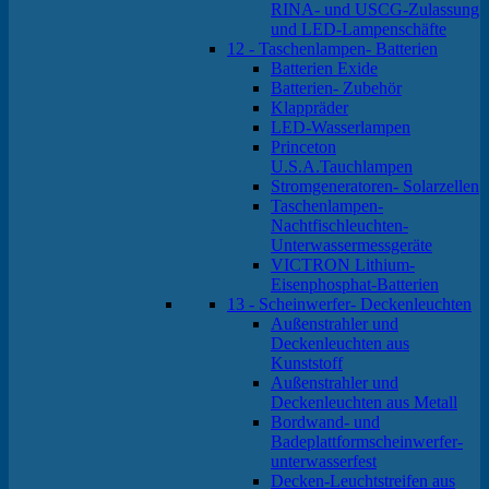
RINA- und USCG-Zulassung
und LED-Lampenschäfte
12 - Taschenlampen- Batterien
Batterien Exide
Batterien- Zubehör
Klappräder
LED-Wasserlampen
Princeton
U.S.A.Tauchlampen
Stromgeneratoren- Solarzellen
Taschenlampen-
Nachtfischleuchten-
Unterwassermessgeräte
VICTRON Lithium-
Eisenphosphat-Batterien
13 - Scheinwerfer- Deckenleuchten
Außenstrahler und
Deckenleuchten aus
Kunststoff
Außenstrahler und
Deckenleuchten aus Metall
Bordwand- und
Badeplattformscheinwerfer-
unterwasserfest
Decken-Leuchtstreifen aus