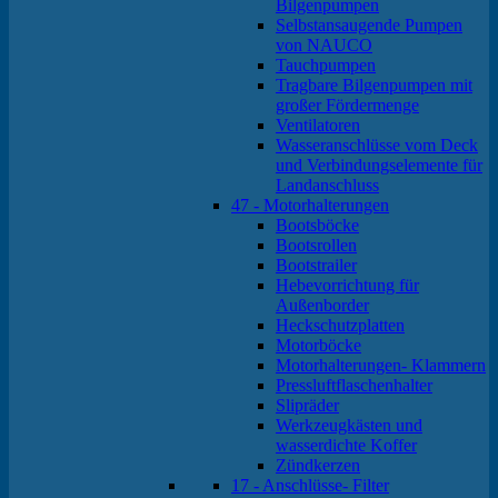
Bilgenpumpen
Selbstansaugende Pumpen
von NAUCO
Tauchpumpen
Tragbare Bilgenpumpen mit
großer Fördermenge
Ventilatoren
Wasseranschlüsse vom Deck
und Verbindungselemente für
Landanschluss
47 - Motorhalterungen
Bootsböcke
Bootsrollen
Bootstrailer
Hebevorrichtung für
Außenborder
Heckschutzplatten
Motorböcke
Motorhalterungen- Klammern
Pressluftflaschenhalter
Slipräder
Werkzeugkästen und
wasserdichte Koffer
Zündkerzen
17 - Anschlüsse- Filter