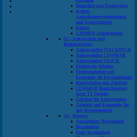
Edelstahl
Bugrollen und Ersatzrollen
Ketten-
Ankerkettenverbindungen
und Ankerzubehör
Klüsen
UNIMER Anlegefedern
02 - Ankerwinde und
Bugstrahlruder
Ankerwinden ITALWINCH
Ankerwinden LEWMAR
Ankerwinden QUICK
Elektrische Winden
Elektrozubehör und
Ersatzteile für Bootsanhänger
Handwinden und Zubehör
LEWMAR Bugschrauben
Serie TT thruster
Zubehör für Ankerwinden
Zubehör und Ersatzteile für
den Bootstransport
34 - Riemen
Ausziehbare Bootshaken
Bootshaken
Feste Bootshaken