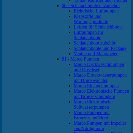
Tanks- Kanister und Trichter
66 - Schlauchboote u. Zubehör
Elektrische Luftpumpen
Klebstoffe und
Wartungsprodukte
Leisten für Schlauchboote
Luftpumpen für
Schlauchboote
Schlauchboot zubehör
Schlauchboote und Package
Ventile und Manometer
81 - Marco Pumpen
Marco Deckwaschpumpen
und Duschset
Marco Druckwasserpumpen
mit Druckwächter
Marco Eintauchpumpen
Marco Elektronische Pumpen
mit Bronzezahnrädern
Marco Elektronische
Süßwasserpumpen
Marco Pumpen mit
Bronzezahnrädern
Marco Pumpen mit Impeller
aus Nitrilgummi