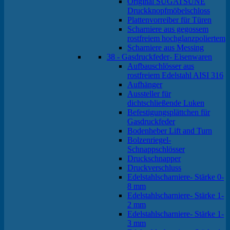
Original SUGATSUNE
Druckknopfmöbelschloss
Plattenvorreiber für Türen
Scharniere aus gegossem
rostfreiem hochglanzpoliertem
Scharniere aus Messing
38 - Gasdruckfeder- Eisenwaren
Aufbauschlösser aus
rostfreiem Edelstahl AISI 316
Aufhänger
Aussteller für
dichtschließende Luken
Befestigungsplättchen für
Gasdruckfeder
Bodenheber Lift and Turn
Bolzenriegel-
Schnappschlösser
Druckschnapper
Druckverschluss
Edelstahlscharniere- Stärke 0-
8 mm
Edelstahlscharniere- Stärke 1-
2 mm
Edelstahlscharniere- Stärke 1-
3 mm