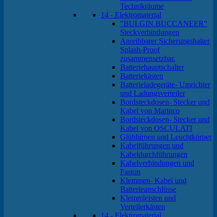
Technikräume
14 - Elektromaterial
"BULGIN BUCCANEER"
Steckverbindungen
Anreihbarer Sicherungshalter
Splash-Proof
zusammensetzbar.
Batteriehauptschalter
Batteriekästen
Batterieladegeräte- Umrichter
und Ladungsverteiler
Bordsteckdosen- Stecker und
Kabel von Marinco
Bordsteckdosen- Stecker und
Kabel von OSCULATI
Glühbirnen und Leuchtkörper
Kabelführungen und
Kabeldurchführungen
Kabelverbindungen und
Faston
Klemmen- Kabel und
Batterieanschlüsse
Klemmleisten und
Verteilerkästen
14 - Elektromaterial