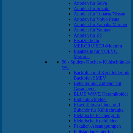
Anoden für Selva
Anoden für Suzuki
Anoden für Tohatsu/Nissan
Anoden für Volvo Penta
Anoden für Yamaha Mariner
Anoden für Yanmar
Anoden für ZF
Ersatzteile für
MERCRUISER-Motoren
Ersatzteile für VOLVO-
Motoren
50 - Spülen- Kocher- Kühlschränke-
WC
Backöfen und Kochfelder mit
Backofen SMEV
Behälter und Zubehör für
Gasanlagen
BLUE WAVE Keramikbidet
Einbaukochfelder
Eiswürfelmaschinen und
Zubehör für Kühlschränke
Elektrische Flächengrills
Elektrische Kochfelder
Fäkalien-Absaugpumpen
Füllstandanzeiger für