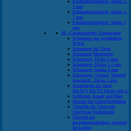
Edelstahlscharniere- Stärke 1-
5 mm
Edelstahlscharniere- Stärke 1-
7 mm
Edelstahlscharniere- Stärke 5
mm
38 - Gasdruckfeder- Eisenwaren
Scharniere aus verstärktem
Nylon
Scharniere für Türen
Scharniere Meterpreis
Scharniere- Dicke 2 mm.
Scharniere- Dicke 2-5 mm
Scharniere- Stärke 4 mm
Scharniere- Version “doppelt
gewinkelt . Dicke 2 mm
Scharnieren der Serie
HEAVY DUTY Dicke mm 3.
Schlösser- Knauf und Ring
Stopper für Glasschiebetüren
Türgriffe für Türen mit
Universal-Vierkantstift
Überfall aus
hochglanzpoliertem- geeignet
für Luken