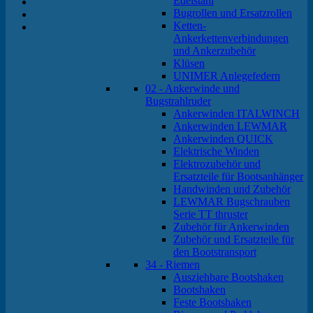
Edelstahl
Bugrollen und Ersatzrollen
Ketten-
Ankerkettenverbindungen
und Ankerzubehör
Klüsen
UNIMER Anlegefedern
02 - Ankerwinde und
Bugstrahlruder
Ankerwinden ITALWINCH
Ankerwinden LEWMAR
Ankerwinden QUICK
Elektrische Winden
Elektrozubehör und
Ersatzteile für Bootsanhänger
Handwinden und Zubehör
LEWMAR Bugschrauben
Serie TT thruster
Zubehör für Ankerwinden
Zubehör und Ersatzteile für
den Bootstransport
34 - Riemen
Ausziehbare Bootshaken
Bootshaken
Feste Bootshaken