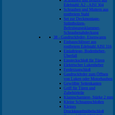
Schrauben und Bolzen aus
Edelstahl: A2 - AISI 304
Schrauben und Muttern aus
rostfreiem Stahl
Set zur Deckmontage-
Splintbolzen-
Befestigungsklammer-
Schraubenabdeckung
38 - Gasdruckfeder- Eisenwaren
Einbauschlösser aus
rostfreiem Edelstahl AISI 316
Einlaßriege- Bodenheber-
Überfall
Einsteckschloß für Türen
Elektrischer Lukenheber
Ferderzugschloß
Gasdruckfeder zum Öffnen
von Luken oder Motorhauben
Gewölbte Seitenkanten
Griff für Türen und
Zubehörteile
Klappscharniere- Stärke 2 mm
Kleine Schnappschloßen
Kleines
Druckknopfmöbelschloß