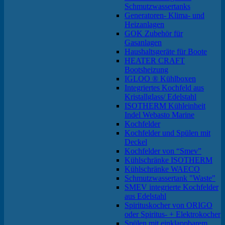
Schmutzwassertanks
Generatoren- Klima- und
Heizanlagen
GOK Zubehör für
Gasanlagen
Haushaltsgeräte für Boote
HEATER CRAFT
Bootsheizung
IGLOO ® Kühlboxen
Integriertes Kochfeld aus
Kristallglass/ Edelstahl
ISOTHERM Kühleinheit
Indel Webasto Marine
Kochfelder
Kochfelder und Spülen mit
Deckel
Kochfelder von “Smev”
Kühlschränke ISOTHERM
Kühlschränke WAECO
Schmutzwassertank "Waste"
SMEV integrierte Kochfelder
aus Edelstahl
Spirituskocher von ORIGO
oder Spiritus- + Elektrokocher
Spülen mit einklappbarem