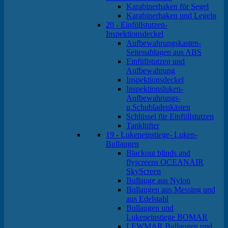
Karabinerhaken für Segel
Karabinerhaken und Legeln
20 - Einfüllstutzen-
Inspektionsdeckel
Aufbewahrungskasten-
Seitenablagen aus ABS
Einfüllstutzen und
Aufbewahrung
Inspektionsdeckel
Inspektionsluken-
Aufbewahrungs-
u.Schubladenkästen
Schlüssel für Einfüllstutzen
Tanklüfter
19 - Lukeneinstiege- Luken-
Bullaugen
Blackout blinds and
flyscreens OCEANAIR
SkyScreen
Bullauge aus Nylon
Bullaugen aus Messing und
aus Edelstahl
Bullaugen und
Lukeneinstiege BOMAR
LEWMAR Bullaugen und