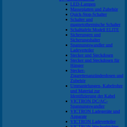
LED-Lampen
Masseplatten und Zubehör
Quick-Stop-Schalter
Schalter und
magnetothermische Schalter
Schalttafeln Modell ELITE
Sicherungen und
Sicherungshalter
Spannungswandler und
Ladeverteiler
Stecker und Steckdosen
Stecker und Steckdosen für
Hänger
Stecker-
Zigarettenanzünderdosen und
Zubehör
Ummantelungen- Kabelrohre
und Material zur
Identifizierung der Kabel
VICTRON DC/AC-
Spannungswandler
VICTRON Ladegeräte und
Apparate
VICTRON Ladeverteiler
VICTRON Wechselrichter