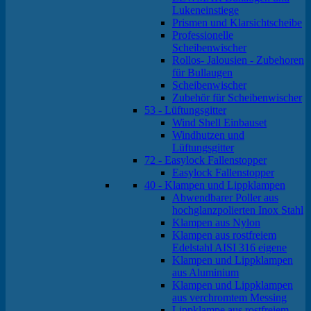
Lukeneinstiege
Prismen und Klarsichtscheibe
Professionelle
Scheibenwischer
Rollos- Jalousien - Zubehoren
für Bullaugen
Scheibenwischer
Zubehör für Scheibenwischer
53 - Lüftungsgitter
Wind Shell Einbauset
Windhutzen und
Lüftungsgitter
72 - Easylock Fallenstopper
Easylock Fallenstopper
40 - Klampen und Lippklampen
Abwendbarer Poller aus
hochglanzpolierten Inox Stahl
Klampen aus Nylon
Klampen aus rostfreiem
Edelstahl AISI 316 eigene
Klampen und Lippklampen
aus Aluminium
Klampen und Lippklampen
aus verchromtem Messing
Lippklampe aus rostfreiem