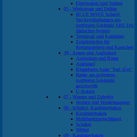
Eisenwaren zum Spleiss
05 - Werkzeuge und Drähte
BLUE WAVE Schnell-
Steckverbindungen aus
rostfreiem Edelstahl AISI 316-
dänisches System
Terminale und Karabiner
Zubehörteilen für
Rettungsleinen und Kauschen
39 - Augen und Augbolzen
Augbolzen und Ringe
Augbügel
Klappbares Auge "Pad -Eye"
Ringe aus poliertem-
rostfreiem Edelstahl-
geschweißt
U-Bolzen
07 - Wanten und Zubehör
Wanten und Wantenspanner
08 - Schäkel- Karabinerhaken
Karabinerhaken
Multifunktionsschlüssel
Schäkel
Wirbel
09 - Karabinerhaken