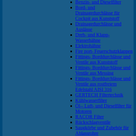
Benzin- und Dieselfilter
Bord- und
Drainagedurchlässe für
Cockpit aus Kunststoff
Drainagedurchlässe und
Auslässe
Dreh- und Klapp-
Wasserhähne
Elektrohähne
Fire port- Feuerschutzklappen
Fittings- Borddurchlässe und
Ventile aus Kunststoff
Fittings- Borddurchlässe und
Ventile aus Messing
Fittings- Borddurchlässe und
Ventile aus rostfreiem
Edelstahl AISI 316
GERTECH Filtertechnik
Kühlwasserfilter
Öl-- Luft- und Dieselfilter für
Motoren
RACOR Filter
Rückschlagventile
Saugkörbe und Zubehör für
Ablassrohre