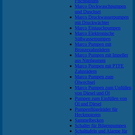
Fischbassins
Marco Deckwaschpumpen
und Duschset
Marco Druckwasserpumpen
mit Druckwächter
Marco Eintauchpumpen
Marco Elektronische
Süßwasserpumpen
Marco Pumpen mit
Bronzezahnrädern
Marco Pumpen mit Impeller
aus Nitrilgummi
Marco Pumpen mit PTFE
Zahnrädern
Marco Pumpen zum
Ölwechsel
Marco Pumpen zum Unfüllen
von Diesel und Öl
Pumpen zum Einfüllen von
Öl und Diesel
Pumpenflügelräder für
Heckmotoren
Sammelbecken
Schalter für Bilgenpumpen
Schalttafeln und Alarme für