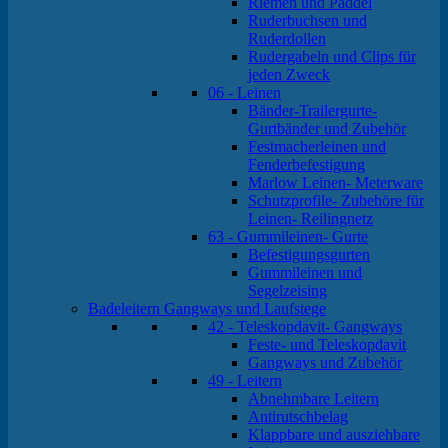
Riemen und Paddel
Ruderbuchsen und
Ruderdollen
Rudergabeln und Clips für
jeden Zweck
06 - Leinen
Bänder-Trailergurte-
Gurtbänder und Zubehör
Festmacherleinen und
Fenderbefestigung
Marlow Leinen- Meterware
Schutzprofile- Zubehöre für
Leinen- Reilingnetz
63 - Gummileinen- Gurte
Befestigungsgurten
Gummileinen und
Segelzeising
Badeleitern Gangways und Laufstege
42 - Teleskopdavit- Gangways
Feste- und Teleskopdavit
Gangways und Zubehör
49 - Leitern
Abnehmbare Leitern
Antirutschbelag
Klappbare und ausziehbare