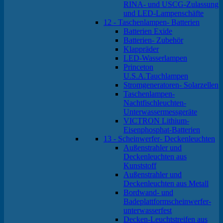
RINA- und USCG-Zulassung
und LED-Lampenschäfte
12 - Taschenlampen- Batterien
Batterien Exide
Batterien- Zubehör
Klappräder
LED-Wasserlampen
Princeton
U.S.A.Tauchlampen
Stromgeneratoren- Solarzellen
Taschenlampen-
Nachtfischleuchten-
Unterwassermessgeräte
VICTRON Lithium-
Eisenphosphat-Batterien
13 - Scheinwerfer- Deckenleuchten
Außenstrahler und
Deckenleuchten aus
Kunststoff
Außenstrahler und
Deckenleuchten aus Metall
Bordwand- und
Badeplattformscheinwerfer-
unterwasserfest
Decken-Leuchtstreifen aus