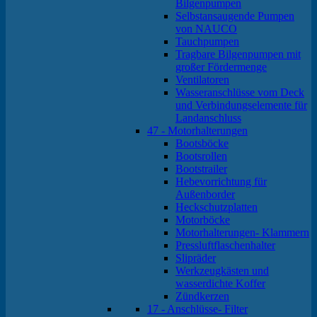
Bilgenpumpen
Selbstansaugende Pumpen
von NAUCO
Tauchpumpen
Tragbare Bilgenpumpen mit
großer Fördermenge
Ventilatoren
Wasseranschlüsse vom Deck
und Verbindungselemente für
Landanschluss
47 - Motorhalterungen
Bootsböcke
Bootsrollen
Bootstrailer
Hebevorrichtung für
Außenborder
Heckschutzplatten
Motorböcke
Motorhalterungen- Klammern
Pressluftflaschenhalter
Slipräder
Werkzeugkästen und
wasserdichte Koffer
Zündkerzen
17 - Anschlüsse- Filter