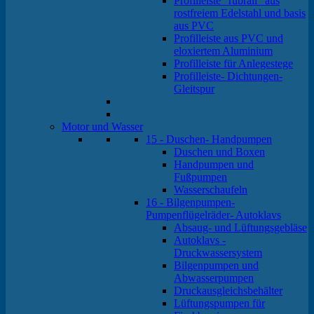
Profilleiste "rubrail" aus
rostfreiem Edelstahl und basis
aus PVC
Profilleiste aus PVC und
eloxiertem Aluminium
Profilleiste für Anlegestege
Profilleiste- Dichtungen-
Gleitspur
Motor und Wasser
15 - Duschen- Handpumpen
Duschen und Boxen
Handpumpen und
Fußpumpen
Wasserschaufeln
16 - Bilgenpumpen-
Pumpenflügelräder- Autoklavs
Absaug- und Lüftungsgebläse
Autoklavs -
Druckwassersystem
Bilgenpumpen und
Abwasserpumpen
Druckausgleichsbehälter
Lüftungspumpen für