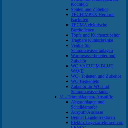
Kochfeld
Spülen und Zubehör
TECHIMPEX Herd mit
Backofen
TECMA elektrische
Bordtoiletten
Töpfe und Küchenzubehör
Tragbare Kühlschränke
Ventile für
Schmutzwasseranlagen
Warmwasserbereiter und
Zubehör
WC VACUUM BLUE
WAVE
WC- Toiletten und Zubehör
WC-Bedienfeld
Zubehör für WC und
Schmutzwassertanks
51 - Trimmklappen- Auspüffe
Abgasanlagen und
Schalldämpfer
Auspuff-Auslässe
Bennet Lagekorrektoren
Elektro-Lagekorrektoren von
LENCO