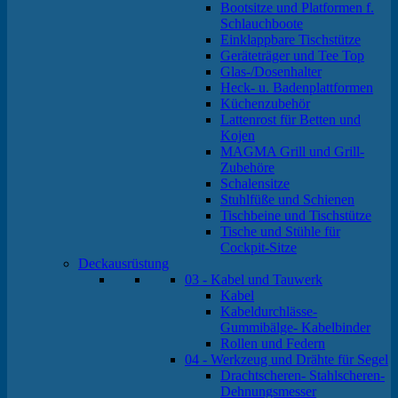
Bootsitze und Platformen f.
Schlauchboote
Einklappbare Tischstütze
Geräteträger und Tee Top
Glas-/Dosenhalter
Heck- u. Badenplattformen
Küchenzubehör
Lattenrost für Betten und
Kojen
MAGMA Grill und Grill-
Zubehöre
Schalensitze
Stuhlfüße und Schienen
Tischbeine und Tischstütze
Tische und Stühle für
Cockpit-Sitze
Deckausrüstung
03 - Kabel und Tauwerk
Kabel
Kabeldurchlässe-
Gummibälge- Kabelbinder
Rollen und Federn
04 - Werkzeug und Drähte für Segel
Drachtscheren- Stahlscheren-
Dehnungsmesser