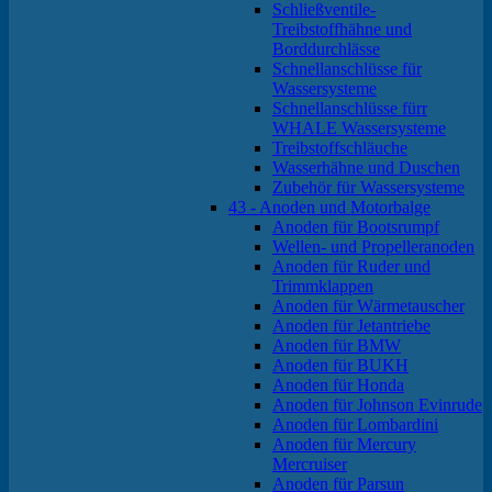
Schließventile-
Treibstoffhähne und
Borddurchlässe
Schnellanschlüsse für
Wassersysteme
Schnellanschlüsse fürr
WHALE Wassersysteme
Treibstoffschläuche
Wasserhähne und Duschen
Zubehör für Wassersysteme
43 - Anoden und Motorbalge
Anoden für Bootsrumpf
Wellen- und Propelleranoden
Anoden für Ruder und
Trimmklappen
Anoden für Wärmetauscher
Anoden für Jetantriebe
Anoden für BMW
Anoden für BUKH
Anoden für Honda
Anoden für Johnson Evinrude
Anoden für Lombardini
Anoden für Mercury
Mercruiser
Anoden für Parsun