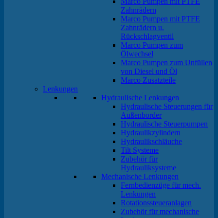
Marco Pumpen mit PTFE
Zahnrädern
Marco Pumpen mit PTFE
Zahnrädern u.
Rückschlagventil
Marco Pumpen zum
Ölwechsel
Marco Pumpen zum Unfüllen
von Diesel und Öl
Marco Zusatzteile
Lenkungen
Hydraulische Lenkungen
Hydraulische Steuerungen für
Außenborder
Hydraulische Steuerpumpen
Hydraulikzylindern
Hydraulikschläuche
Tilt Systeme
Zubehör für
Hydrauliksysteme
Mechanische Lenkungen
Fernbedienzüge für mech.
Lenkungen
Rotationssteueranlagen
Zubehör für mechanische