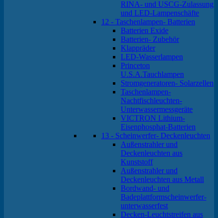
RINA- und USCG-Zulassung
und LED-Lampenschäfte
12 - Taschenlampen- Batterien
Batterien Exide
Batterien- Zubehör
Klappräder
LED-Wasserlampen
Princeton
U.S.A.Tauchlampen
Stromgeneratoren- Solarzellen
Taschenlampen-
Nachtfischleuchten-
Unterwassermessgeräte
VICTRON Lithium-
Eisenphosphat-Batterien
13 - Scheinwerfer- Deckenleuchten
Außenstrahler und
Deckenleuchten aus
Kunststoff
Außenstrahler und
Deckenleuchten aus Metall
Bordwand- und
Badeplattformscheinwerfer-
unterwasserfest
Decken-Leuchtstreifen aus