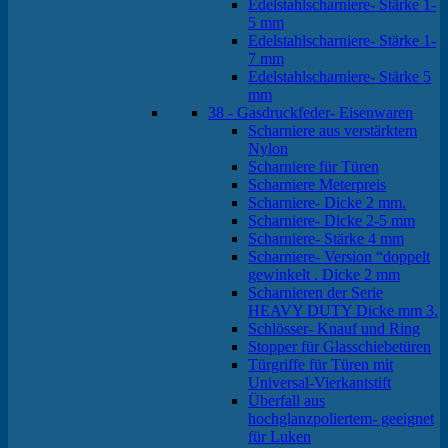
Edelstahlscharniere- Stärke 1-
5 mm
Edelstahlscharniere- Stärke 1-
7 mm
Edelstahlscharniere- Stärke 5
mm
38 - Gasdruckfeder- Eisenwaren
Scharniere aus verstärktem
Nylon
Scharniere für Türen
Scharniere Meterpreis
Scharniere- Dicke 2 mm.
Scharniere- Dicke 2-5 mm
Scharniere- Stärke 4 mm
Scharniere- Version “doppelt
gewinkelt . Dicke 2 mm
Scharnieren der Serie
HEAVY DUTY Dicke mm 3.
Schlösser- Knauf und Ring
Stopper für Glasschiebetüren
Türgriffe für Türen mit
Universal-Vierkantstift
Überfall aus
hochglanzpoliertem- geeignet
für Luken