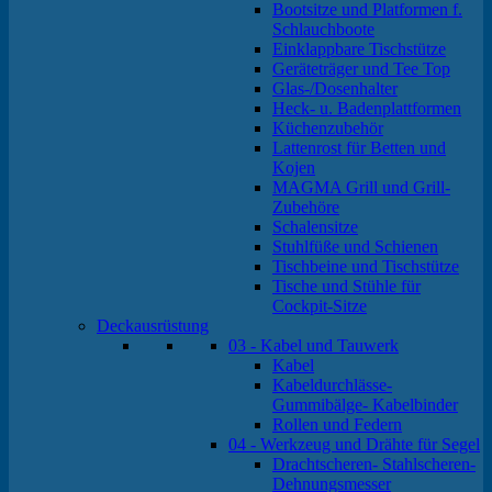
Bootsitze und Platformen f.
Schlauchboote
Einklappbare Tischstütze
Geräteträger und Tee Top
Glas-/Dosenhalter
Heck- u. Badenplattformen
Küchenzubehör
Lattenrost für Betten und
Kojen
MAGMA Grill und Grill-
Zubehöre
Schalensitze
Stuhlfüße und Schienen
Tischbeine und Tischstütze
Tische und Stühle für
Cockpit-Sitze
Deckausrüstung
03 - Kabel und Tauwerk
Kabel
Kabeldurchlässe-
Gummibälge- Kabelbinder
Rollen und Federn
04 - Werkzeug und Drähte für Segel
Drachtscheren- Stahlscheren-
Dehnungsmesser