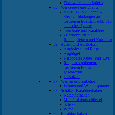
Eisenwaren zum Spleiss
05 - Werkzeuge und Drähte
BLUE WAVE Schnell-
Steckverbindungen aus
rostfreiem Edelstahl AISI 316-
dänisches System
Terminale und Karabiner
Zubehörteilen für
Rettungsleinen und Kauschen
39 - Augen und Augbolzen
Augbolzen und Ringe
Augbügel
Klappbares Auge "Pad -Eye"
Ringe aus poliertem-
rostfreiem Edelstahl-
geschweißt
U-Bolzen
07 - Wanten und Zubehör
Wanten und Wantenspanner
08 - Schäkel- Karabinerhaken
Karabinerhaken
Multifunktionsschlüssel
Schäkel
Wirbel
09 - Karabinerhaken