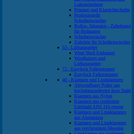
Lukeneinstiege
Prismen und Klarsichtscheibe
Professionelle
Scheibenwischer
Rollos- Jalousien - Zubehoren
für Bullaugen
Scheibenwischer
Zubehör für Scheibenwischer
53 - Lüftungsgitter
Wind Shell Einbauset
Windhutzen und
Lüftungsgitter
72 - Easylock Fallenstopper
Easylock Fallenstopper
40 - Klampen und Lippklampen
Abwendbarer Poller aus
hochglanzpolierten Inox Stahl
Klampen aus Nylon
Klampen aus rostfreiem
Edelstahl AISI 316 eigene
Klampen und Lippklampen
aus Aluminium
Klampen und Lippklampen
aus verchromtem Messing
Lippklampe aus rostfreiem