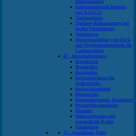
Bilgenpumpen
Selbstansaugende Pumpen
von NAUCO
Tauchpumpen
Tragbare Bilgenpumpen mit
großer Fördermenge
Ventilatoren
Wasseranschlüsse vom Deck
und Verbindungselemente für
Landanschluss
47 - Motorhalterungen
Bootsböcke
Bootsrollen
Bootstrailer
Hebevorrichtung für
Außenborder
Heckschutzplatten
Motorböcke
Motorhalterungen- Klammern
Pressluftflaschenhalter
Slipräder
Werkzeugkästen und
wasserdichte Koffer
Zündkerzen
17 - Anschlüsse- Filter