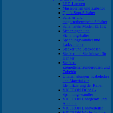
LED-Lampen
Masseplatten und Zubehör
Quick-Stop-Schalter
Schalter und
magnetothermische Schalter
Schalttafeln Modell ELITE
Sicherungen und
Sicherungshalter
Spannungswandler und
Ladeverteiler
Stecker und Steckdosen
Stecker und Steckdosen für
Hänger
Stecker-
Zigarettenanzünderdosen und
Zubehör
Ummantelungen- Kabelrohre
und Material zur
Identifizierung der Kabel
VICTRON DC/AC-
Spannungswandler
VICTRON Ladegeräte und
Apparate
VICTRON Ladeverteiler
VICTRON Wechselrichter