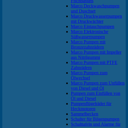
Fischbassins
Marco Deckwaschpumpen
und Duschset
Marco Druckwasserpumpen
mit Druckwächter
Marco Eintauchpumpen
Marco Elektronische
Süßwasserpumpen
Marco Pumpen mit
Bronzezahnrädern
Marco Pumpen mit Impeller
aus Nitrilgummi
Marco Pumpen mit PTFE
Zahnrädern
Marco Pumpen zum
Ölwechsel
Marco Pumpen zum Unfüllen
von Diesel und Öl
Pumpen zum Einfüllen von
Öl und Diesel
Pumpenflügelräder für
Heckmotoren
Sammelbecken
Schalter für Bilgenpumpen
Schalttafeln und Alarme für