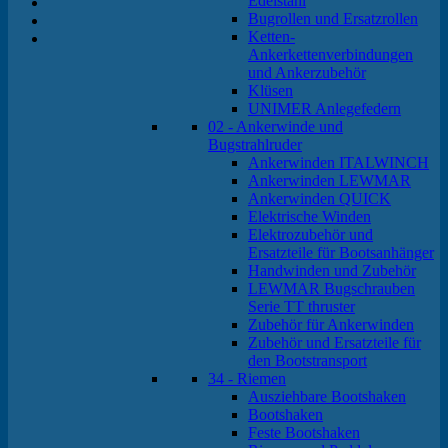
Edelstahl
Bugrollen und Ersatzrollen
Ketten-
Ankerkettenverbindungen
und Ankerzubehör
Klüsen
UNIMER Anlegefedern
02 - Ankerwinde und
Bugstrahlruder
Ankerwinden ITALWINCH
Ankerwinden LEWMAR
Ankerwinden QUICK
Elektrische Winden
Elektrozubehör und
Ersatzteile für Bootsanhänger
Handwinden und Zubehör
LEWMAR Bugschrauben
Serie TT thruster
Zubehör für Ankerwinden
Zubehör und Ersatzteile für
den Bootstransport
34 - Riemen
Ausziehbare Bootshaken
Bootshaken
Feste Bootshaken