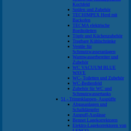
Kochfeld
Spülen und Zubehör
TECHIMPEX Herd mit
Backofen
TECMA elektrische
Bordtoiletten
Töpfe und Küchenzubehör
Tragbare Kühlschränke
Ventile für
Schmutzwasseranlagen
Warmwasserbereiter und
Zubehör
WC VACUUM BLUE
WAVE
WC- Toiletten und Zubehör
WC-Bedienfeld
Zubehör für WC und
Schmutzwassertanks
51 - Trimmklappen- Auspüffe
Abgasanlagen und
Schalldämpfer
Auspuff-Auslässe
Bennet Lagekorrektoren
Elektro-Lagekorrektoren von
LENCO