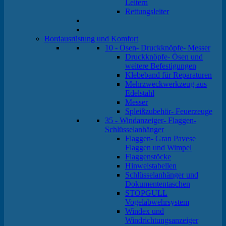
Leitern
Rettungsleiter
Bordausrüstung und Komfort
10 - Ösen- Druckknöpfe- Messer
Druckknöpfe- Ösen und
weitere Befestigungen
Klebeband für Reparaturen
Mehrzweckwerkzeug aus
Edelstahl
Messer
Spleißzubehör- Feuerzeuge
35 - Windanzeiger- Flaggen-
Schlüsselanhänger
Flaggen- Gran Pavese
Flaggen und Wimpel
Flaggenstöcke
Hinweistabellen
Schlüsselanhänger und
Dokumententaschen
STOPGULL
Vogelabwehrsystem
Windex und
Windrichtungsanzeiger