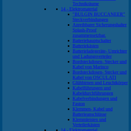
Technikräume
14 - Elektromaterial
"BULGIN BUCCANEER"
Steckverbindungen
Anreihbarer Sicherungshalter
Splash-Proof
zusammensetzbar.
Batteriehauptschalter
Batteriekästen
Batterieladegeräte- Umrichter
und Ladungsverteiler
Bordsteckdosen- Stecker und
Kabel von Marinco
Bordsteckdosen- Stecker und
Kabel von OSCULATI
Glühbirnen und Leuchtkörper
Kabelführungen und
Kabeldurchführungen
Kabelverbindungen und
Faston
Klemmen- Kabel und
Batterieanschlüsse
Klemmleisten und
Verteilerkästen
14 - Elektromaterial