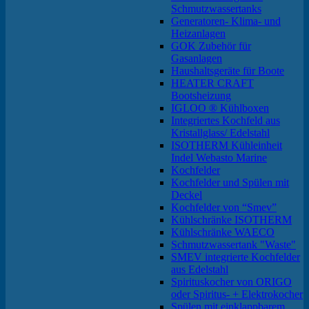
Schmutzwassertanks
Generatoren- Klima- und
Heizanlagen
GOK Zubehör für
Gasanlagen
Haushaltsgeräte für Boote
HEATER CRAFT
Bootsheizung
IGLOO ® Kühlboxen
Integriertes Kochfeld aus
Kristallglass/ Edelstahl
ISOTHERM Kühleinheit
Indel Webasto Marine
Kochfelder
Kochfelder und Spülen mit
Deckel
Kochfelder von “Smev”
Kühlschränke ISOTHERM
Kühlschränke WAECO
Schmutzwassertank "Waste"
SMEV integrierte Kochfelder
aus Edelstahl
Spirituskocher von ORIGO
oder Spiritus- + Elektrokocher
Spülen mit einklappbarem