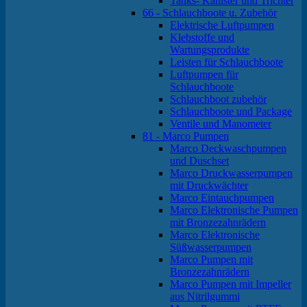
Tanks- Kanister und Trichter
66 - Schlauchboote u. Zubehör
Elektrische Luftpumpen
Klebstoffe und
Wartungsprodukte
Leisten für Schlauchboote
Luftpumpen für
Schlauchboote
Schlauchboot zubehör
Schlauchboote und Package
Ventile und Manometer
81 - Marco Pumpen
Marco Deckwaschpumpen
und Duschset
Marco Druckwasserpumpen
mit Druckwächter
Marco Eintauchpumpen
Marco Elektronische Pumpen
mit Bronzezahnrädern
Marco Elektronische
Süßwasserpumpen
Marco Pumpen mit
Bronzezahnrädern
Marco Pumpen mit Impeller
aus Nitrilgummi