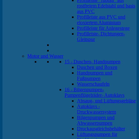
Profilleiste "rubrail" aus
rostfreiem Edelstahl und basis
aus PVC
Profilleiste aus PVC und
eloxiertem Aluminium
Profilleiste für Anlegestege
Profilleiste- Dichtungen-
Gleitspur
Motor und Wasser
15 - Duschen- Handpumpen
Duschen und Boxen
Handpumpen und
Fußpumpen
Wasserschaufeln
16 - Bilgenpumpen-
Pumpenflügelräder- Autoklavs
Absaug- und Lüftungsgebläse
Autoklavs -
Druckwassersystem
Bilgenpumpen und
Abwasserpumpen
Druckausgleichsbehälter
Lüftungspumpen für