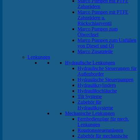
Marco Pumpen mit PTFE
Zahnrädern
Marco Pumpen mit PTFE
Zahnrädern u.
Rückschlagventil
Marco Pumpen zum
Ölwechsel
Marco Pumpen zum Unfüllen
von Diesel und Öl
Marco Zusatzteile
Lenkungen
Hydraulische Lenkungen
Hydraulische Steuerungen für
Außenborder
Hydraulische Steuerpumpen
Hydraulikzylindern
Hydraulikschläuche
Tilt Systeme
Zubehör für
Hydrauliksysteme
Mechanische Lenkungen
Fernbedienzüge für mech.
Lenkungen
Rotationssteueranlagen
Zubehör für mechanische