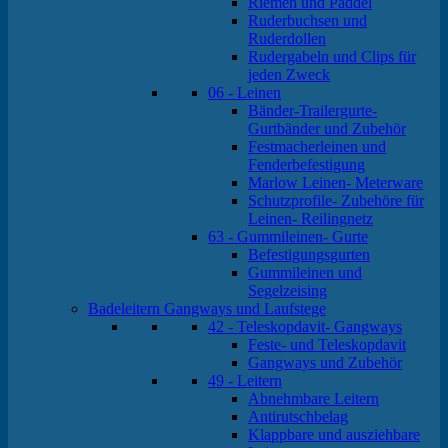
Riemen und Paddel
Ruderbuchsen und
Ruderdollen
Rudergabeln und Clips für
jeden Zweck
06 - Leinen
Bänder-Trailergurte-
Gurtbänder und Zubehör
Festmacherleinen und
Fenderbefestigung
Marlow Leinen- Meterware
Schutzprofile- Zubehöre für
Leinen- Reilingnetz
63 - Gummileinen- Gurte
Befestigungsgurten
Gummileinen und
Segelzeising
Badeleitern Gangways und Laufstege
42 - Teleskopdavit- Gangways
Feste- und Teleskopdavit
Gangways und Zubehör
49 - Leitern
Abnehmbare Leitern
Antirutschbelag
Klappbare und ausziehbare