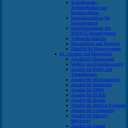
Schließventile-
Treibstoffhähne und
Borddurchlässe
Schnellanschlüsse für
Wassersysteme
Schnellanschlüsse fürr
WHALE Wassersysteme
Treibstoffschläuche
Wasserhähne und Duschen
Zubehör für Wassersysteme
43 - Anoden und Motorbalge
Anoden für Bootsrumpf
Wellen- und Propelleranoden
Anoden für Ruder und
Trimmklappen
Anoden für Wärmetauscher
Anoden für Jetantriebe
Anoden für BMW
Anoden für BUKH
Anoden für Honda
Anoden für Johnson Evinrude
Anoden für Lombardini
Anoden für Mercury
Mercruiser
Anoden für Parsun