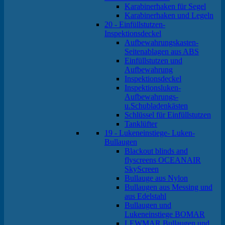
Karabinerhaken für Segel
Karabinerhaken und Legeln
20 - Einfüllstutzen-
Inspektionsdeckel
Aufbewahrungskasten-
Seitenablagen aus ABS
Einfüllstutzen und
Aufbewahrung
Inspektionsdeckel
Inspektionsluken-
Aufbewahrungs-
u.Schubladenkästen
Schlüssel für Einfüllstutzen
Tanklüfter
19 - Lukeneinstiege- Luken-
Bullaugen
Blackout blinds and
flyscreens OCEANAIR
SkyScreen
Bullauge aus Nylon
Bullaugen aus Messing und
aus Edelstahl
Bullaugen und
Lukeneinstiege BOMAR
LEWMAR Bullaugen und