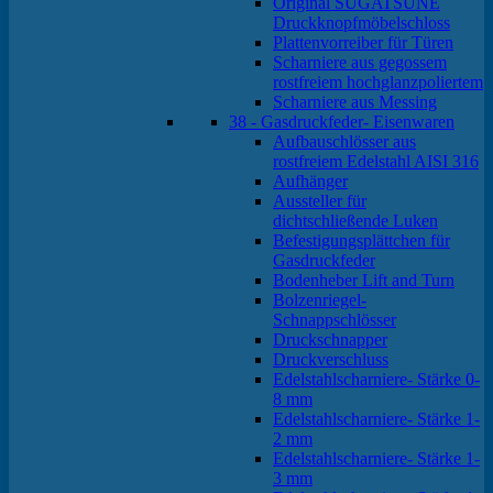
Original SUGATSUNE
Druckknopfmöbelschloss
Plattenvorreiber für Türen
Scharniere aus gegossem
rostfreiem hochglanzpoliertem
Scharniere aus Messing
38 - Gasdruckfeder- Eisenwaren
Aufbauschlösser aus
rostfreiem Edelstahl AISI 316
Aufhänger
Aussteller für
dichtschließende Luken
Befestigungsplättchen für
Gasdruckfeder
Bodenheber Lift and Turn
Bolzenriegel-
Schnappschlösser
Druckschnapper
Druckverschluss
Edelstahlscharniere- Stärke 0-
8 mm
Edelstahlscharniere- Stärke 1-
2 mm
Edelstahlscharniere- Stärke 1-
3 mm