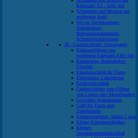
Schrauben und Bolzen aus
Edelstahl: A2 - AISI 304
Schrauben und Muttern aus
rostfreiem Stahl
Set zur Deckmontage-
Splintbolzen-
Befestigungsklammer-
Schraubenabdeckung
38 - Gasdruckfeder- Eisenwaren
Einbauschlösser aus
rostfreiem Edelstahl AISI 316
Einlaßriege- Bodenheber-
Überfall
Einsteckschloß für Türen
Elektrischer Lukenheber
Ferderzugschloß
Gasdruckfeder zum Öffnen
von Luken oder Motorhauben
Gewölbte Seitenkanten
Griff für Türen und
Zubehörteile
Klappscharniere- Stärke 2 mm
Kleine Schnappschloßen
Kleines
Druckknopfmöbelschloß