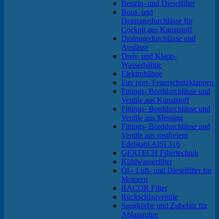
Benzin- und Dieselfilter
Bord- und
Drainagedurchlässe für
Cockpit aus Kunststoff
Drainagedurchlässe und
Auslässe
Dreh- und Klapp-
Wasserhähne
Elektrohähne
Fire port- Feuerschutzklappen
Fittings- Borddurchlässe und
Ventile aus Kunststoff
Fittings- Borddurchlässe und
Ventile aus Messing
Fittings- Borddurchlässe und
Ventile aus rostfreiem
Edelstahl AISI 316
GERTECH Filtertechnik
Kühlwasserfilter
Öl-- Luft- und Dieselfilter für
Motoren
RACOR Filter
Rückschlagventile
Saugkörbe und Zubehör für
Ablassrohre