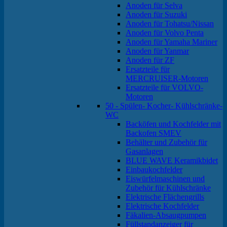
Anoden für Selva
Anoden für Suzuki
Anoden für Tohatsu/Nissan
Anoden für Volvo Penta
Anoden für Yamaha Mariner
Anoden für Yanmar
Anoden für ZF
Ersatzteile für
MERCRUISER-Motoren
Ersatzteile für VOLVO-
Motoren
50 - Spülen- Kocher- Kühlschränke-
WC
Backöfen und Kochfelder mit
Backofen SMEV
Behälter und Zubehör für
Gasanlagen
BLUE WAVE Keramikbidet
Einbaukochfelder
Eiswürfelmaschinen und
Zubehör für Kühlschränke
Elektrische Flächengrills
Elektrische Kochfelder
Fäkalien-Absaugpumpen
Füllstandanzeiger für