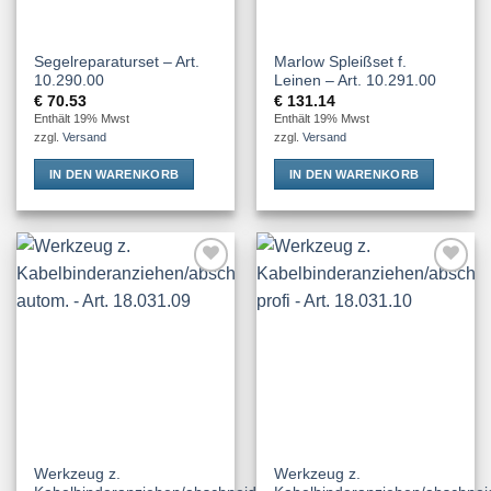
Segelreparaturset – Art.
Marlow Spleißset f.
10.290.00
Leinen – Art. 10.291.00
€
70.53
€
131.14
Enthält 19% Mwst
Enthält 19% Mwst
zzgl.
Versand
zzgl.
Versand
IN DEN WARENKORB
IN DEN WARENKORB
Add to
Add to
Wishlist
Wishlist
Werkzeug z.
Werkzeug z.