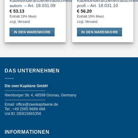
Kabelbinderanziehen/abschneiden
Kabelbinderanziehen/abschnei
autom. – Art. 18.031.09
profi – Art. 18.031.10
€
53.13
€
56.20
Enthält 19% Mwst
Enthält 19% Mwst
zzgl.
Versand
zzgl.
Versand
IN DEN WARENKORB
IN DEN WARENKORB
DAS UNTERNEHMEN
Die zwei Kapitäne GmbH
---------------------------------
Nienborger Str. 4, 48599 Gronau, Germany
---------------------------------
Email: office@zweikapitaene.de
Tel.: +49 2565 9689 488
Ust ID: DE815665356
INFORMATIONEN