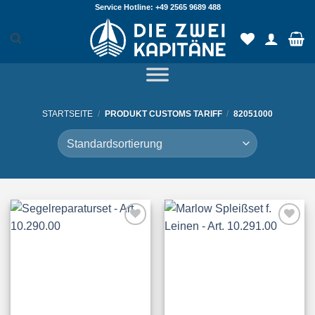
Zum
Service Hotline: +49 2565 9689 488
Inhalt
springen
STARTSEITE
/
PRODUKT CUSTOMS TARIFF
/
82051000
Add to
Add to
Wishlist
Wishlist